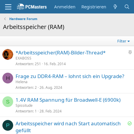
Anmelden
Registrieren
Hardware Forum
Arbeitsspeicher (RAM)
Filter
*Arbeitsspeicher(RAM)-Bilder-Thread*
n
EXABOSS
Antworten
251
16. Feb. 2014
g
e
Frage zu DDR4-RAM – lohnt sich ein Upgrade?
p
H
Helena
i
Antworten
2
26. Aug. 2024
n
n
1.4V RAM Spannung für Broadwell-E (6900k)
S
t
Spissitude
Antworten
1
28. Feb. 2024
Arbeitsspeicher wird nach Start automatisch
P
e
gefüllt