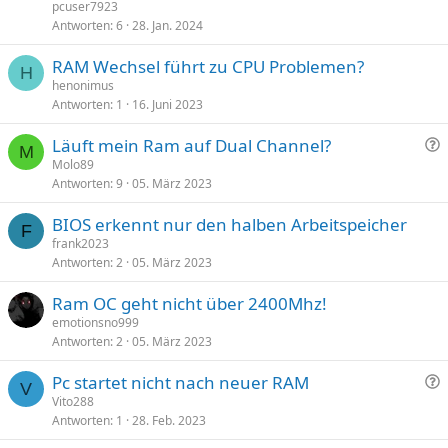
l
pcuser7923
ö
Antworten
6
28. Jan. 2024
s
RAM Wechsel führt zu CPU Problemen?
t
H
henonimus
Antworten
1
16. Juni 2023
F
Läuft mein Ram auf Dual Channel?
M
r
Molo89
Antworten
9
05. März 2023
a
g
BIOS erkennt nur den halben Arbeitspeicher
e
F
frank2023
Antworten
2
05. März 2023
Ram OC geht nicht über 2400Mhz!
emotionsno999
Antworten
2
05. März 2023
F
Pc startet nicht nach neuer RAM
V
r
Vito288
Antworten
1
28. Feb. 2023
a
g