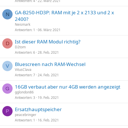
Antworten
4
22. März 2021
GA-B250-HD3P: RAM mit je 2 x 2133 und 2 x
N
2400?
Neismark
Antworten
1
06. März 2021
Ist dieser RAM Modul richtig?
D
D2tom
Antworten
6
28. Feb. 2021
Bluescreen nach RAM-Wechsel
V
VitusClava
Antworten
7
24. Feb. 2021
16GB verbaut aber nur 4GB werden angezeigt
G
gglondon86
Antworten
3
19. Feb. 2021
Ersatzhauptspeicher
P
peacebringer
Antworten
1
16. Feb. 2021