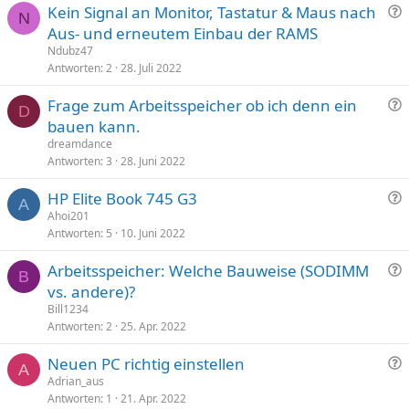
F
Kein Signal an Monitor, Tastatur & Maus nach
e
N
r
Aus- und erneutem Einbau der RAMS
a
Ndubz47
g
Antworten
2
28. Juli 2022
e
F
Frage zum Arbeitsspeicher ob ich denn ein
D
r
bauen kann.
a
dreamdance
g
Antworten
3
28. Juni 2022
e
F
HP Elite Book 745 G3
A
r
Ahoi201
Antworten
5
10. Juni 2022
a
g
F
Arbeitsspeicher: Welche Bauweise (SODIMM
e
B
r
vs. andere)?
a
Bill1234
g
Antworten
2
25. Apr. 2022
e
F
Neuen PC richtig einstellen
A
r
Adrian_aus
Antworten
1
21. Apr. 2022
a