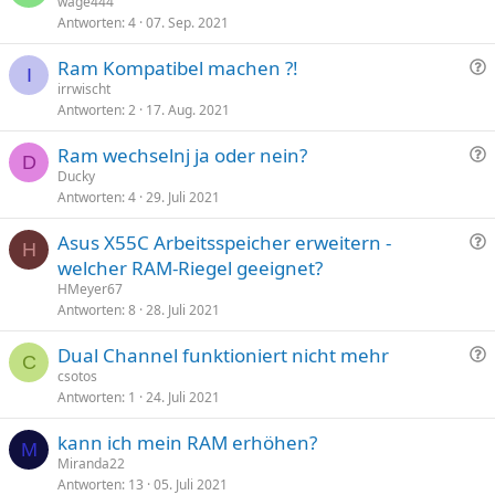
r
wage444
Antworten
4
07. Sep. 2021
a
g
F
Ram Kompatibel machen ?!
e
I
r
irrwischt
Antworten
2
17. Aug. 2021
a
g
F
Ram wechselnj ja oder nein?
e
D
r
Ducky
Antworten
4
29. Juli 2021
a
g
F
Asus X55C Arbeitsspeicher erweitern -
e
H
r
welcher RAM-Riegel geeignet?
a
HMeyer67
g
Antworten
8
28. Juli 2021
e
F
Dual Channel funktioniert nicht mehr
C
r
csotos
Antworten
1
24. Juli 2021
a
g
kann ich mein RAM erhöhen?
e
M
Miranda22
Antworten
13
05. Juli 2021