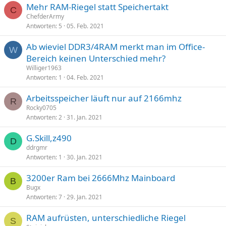
Mehr RAM-Riegel statt Speichertakt
C
ChefderArmy
Antworten
5
05. Feb. 2021
Ab wieviel DDR3/4RAM merkt man im Office-
W
Bereich keinen Unterschied mehr?
Williger1963
Antworten
1
04. Feb. 2021
Arbeitsspeicher läuft nur auf 2166mhz
R
Rocky0705
Antworten
2
31. Jan. 2021
G.Skill,z490
D
ddrgmr
Antworten
1
30. Jan. 2021
3200er Ram bei 2666Mhz Mainboard
B
Bugx
Antworten
7
29. Jan. 2021
RAM aufrüsten, unterschiedliche Riegel
S