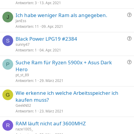
Antworten
3
13. Apr. 2021
a
g
F
Ich habe weniger Ram als angegeben.
e
J
r
JanEss
Antworten
11
09. Apr. 2021
a
g
F
Black Power LPG19 #2384
e
S
r
sunny47
Antworten
1
04. Apr. 2021
a
g
F
Suche Ram für Ryzen 5900x + Asus Dark
e
P
r
Hero
a
pt_st_89
g
Antworten
1
29. März 2021
e
Wie erkenne ich welche Arbeitsspeicher ich
G
kaufen muss?
GeekN02
Antworten
1
23. März 2021
RAM läuft nicht auf 3600MHZ
R
raze1005_