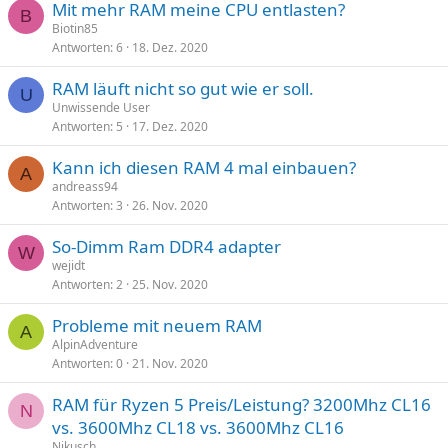
Mit mehr RAM meine CPU entlasten?
B
Biotin85
Antworten
6
18. Dez. 2020
RAM läuft nicht so gut wie er soll.
U
Unwissende User
Antworten
5
17. Dez. 2020
Kann ich diesen RAM 4 mal einbauen?
A
andreass94
Antworten
3
26. Nov. 2020
So-Dimm Ram DDR4 adapter
W
wejidt
Antworten
2
25. Nov. 2020
Probleme mit neuem RAM
A
AlpinAdventure
Antworten
0
21. Nov. 2020
RAM für Ryzen 5 Preis/Leistung? 3200Mhz CL16
N
vs. 3600Mhz CL18 vs. 3600Mhz CL16
Nikusch