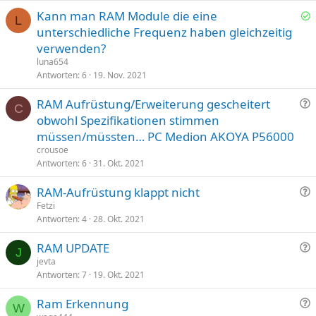
g
Kann man RAM Module die eine
e
L
e
unterschiedliche Frequenz haben gleichzeitig
l
verwenden?
ö
luna654
s
Antworten
6
19. Nov. 2021
t
F
RAM Aufrüstung/Erweiterung gescheitert
C
r
obwohl Spezifikationen stimmen
a
müssen/müssten… PC Medion AKOYA P56000
g
crousoe
e
Antworten
6
31. Okt. 2021
F
RAM-Aufrüstung klappt nicht
r
Fetzi
Antworten
4
28. Okt. 2021
a
g
F
RAM UPDATE
e
J
r
jevta
Antworten
7
19. Okt. 2021
a
g
F
Ram Erkennung
e
W