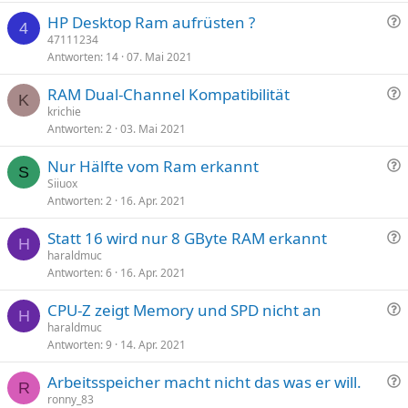
F
HP Desktop Ram aufrüsten ?
4
r
47111234
Antworten
14
07. Mai 2021
a
g
F
RAM Dual-Channel Kompatibilität
e
K
r
krichie
Antworten
2
03. Mai 2021
a
g
F
Nur Hälfte vom Ram erkannt
e
S
r
Siiuox
Antworten
2
16. Apr. 2021
a
g
F
Statt 16 wird nur 8 GByte RAM erkannt
e
H
r
haraldmuc
Antworten
6
16. Apr. 2021
a
g
F
CPU-Z zeigt Memory und SPD nicht an
e
H
r
haraldmuc
Antworten
9
14. Apr. 2021
a
g
F
Arbeitsspeicher macht nicht das was er will.
e
R
r
ronny_83