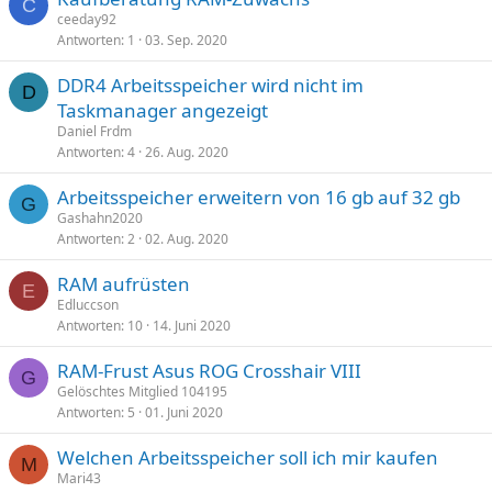
C
ceeday92
Antworten
1
03. Sep. 2020
DDR4 Arbeitsspeicher wird nicht im
D
Taskmanager angezeigt
Daniel Frdm
Antworten
4
26. Aug. 2020
Arbeitsspeicher erweitern von 16 gb auf 32 gb
G
Gashahn2020
Antworten
2
02. Aug. 2020
RAM aufrüsten
E
Edluccson
Antworten
10
14. Juni 2020
RAM-Frust Asus ROG Crosshair VIII
G
Gelöschtes Mitglied 104195
Antworten
5
01. Juni 2020
Welchen Arbeitsspeicher soll ich mir kaufen
M
Mari43