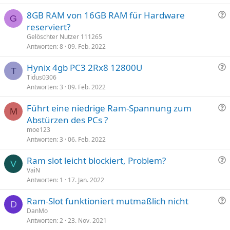
g
F
8GB RAM von 16GB RAM für Hardware
e
G
r
reserviert?
a
Gelöschter Nutzer 111265
g
Antworten
8
09. Feb. 2022
e
F
Hynix 4gb PC3 2Rx8 12800U
T
r
Tidus0306
Antworten
3
09. Feb. 2022
a
g
F
Führt eine niedrige Ram-Spannung zum
e
M
r
Abstürzen des PCs ?
a
moe123
g
Antworten
3
06. Feb. 2022
e
F
Ram slot leicht blockiert, Problem?
V
r
VaiN
Antworten
1
17. Jan. 2022
a
g
F
Ram-Slot funktioniert mutmaßlich nicht
e
D
r
DanMo
Antworten
2
23. Nov. 2021
a