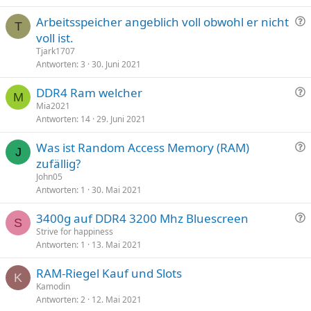
F
Arbeitsspeicher angeblich voll obwohl er nicht
T
r
voll ist.
a
Tjark1707
g
Antworten
3
30. Juni 2021
e
F
DDR4 Ram welcher
M
r
Mia2021
Antworten
14
29. Juni 2021
a
g
F
Was ist Random Access Memory (RAM)
e
J
r
zufällig?
a
John05
g
Antworten
1
30. Mai 2021
e
F
3400g auf DDR4 3200 Mhz Bluescreen
S
r
Strive for happiness
Antworten
1
13. Mai 2021
a
g
RAM-Riegel Kauf und Slots
e
K
Kamodin
Antworten
2
12. Mai 2021