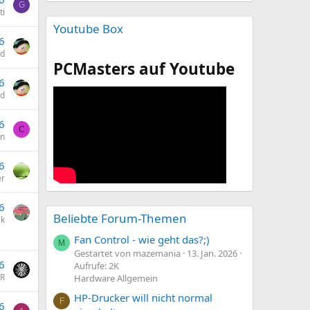
G
ti
Youtube Box
6
id
PCMasters auf Youtube
6
id
6
C
an
6
er
6
Beliebte Forum-Themen
k
Fan Control - wie geht das?;)
M
Gestartet von mazemania
13. Jan. 2026
6
Aufrufe: 2K
R
Hardware Allgemein
HP-Drucker will nicht normal
F
6