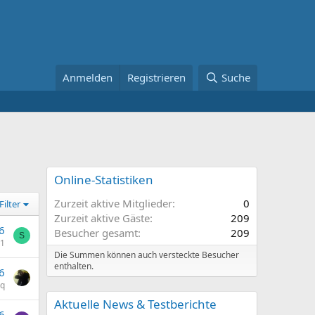
Anmelden
Registrieren
Suche
Online-Statistiken
Zurzeit aktive Mitglieder
0
Filter
Zurzeit aktive Gäste
209
6
Besucher gesamt
209
S
71
Die Summen können auch versteckte Besucher
enthalten.
6
q
Aktuelle News & Testberichte
6