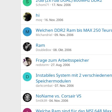
2GB (2x1GB DUAL) 800MHz DDR2
S
Schomi71
17. Nov. 2006
hi
moq
16. Nov. 2006
Welchen DDR2 Ram bis MAX 250 Teu
M
Michandriel
09. Nov. 2006
Ram
DoubleBox
08. Okt. 2006
Frage zum Arbeitsspeicher
redstorm
27. Aug. 2006
Instabiles System mit 2 verschiedene
D
Speichermodulen
darkcombat
07. Nov. 2006
NoName vs. Corsair VS
Sm0k3R
04. Nov. 2006
Welche Ram sind für das MSI 648 Max