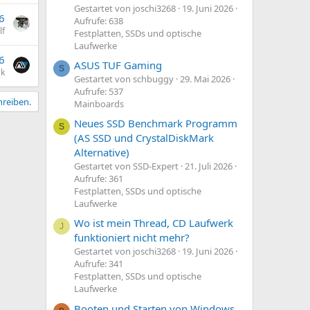
Gestartet von joschi3268
19. Juni 2026
6
Aufrufe: 638
lf
Festplatten, SSDs und optische
Laufwerke
6
ASUS TUF Gaming
S
2k
Gestartet von schbuggy
29. Mai 2026
Aufrufe: 537
hreiben.
Mainboards
Neues SSD Benchmark Programm
S
(AS SSD und CrystalDiskMark
Alternative)
Gestartet von SSD-Expert
21. Juli 2026
Aufrufe: 361
Festplatten, SSDs und optische
Laufwerke
Wo ist mein Thread, CD Laufwerk
J
funktioniert nicht mehr?
Gestartet von joschi3268
19. Juni 2026
Aufrufe: 341
Festplatten, SSDs und optische
Laufwerke
Booten und Starten von Windows