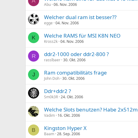
A
Abu
06. Nov. 2006
Welcher dual ram ist besser??
egge
04. Nov. 2006
Welche RAMS für MSI K8N NEO
K
Kross2k
04. Nov. 2006
ddr2-1000 oder ddr2-800 ?
R
rasslbaer
30. Okt. 2006
Ram compatibilitäts frage
J
John Doh
30. Okt. 2006
Ddr+ddr2 ?
Sm0k3R
24. Okt. 2006
Welche Slots benutzen? Habe 2x512m
Vadim
16. Okt. 2006
Kingston Hyper X
B
Baam
28. Sep. 2006