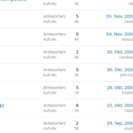
Aufrufe
5K
Ab
Antworten
5
05. Nov. 200
Aufrufe
4K
inval
Antworten
0
04. Nov. 200
Aufrufe
4K
Kross
Antworten
2
30. Okt. 200
Aufrufe
6K
rasslba
Antworten
0
30. Okt. 200
Aufrufe
3K
John D
Antworten
5
26. Okt. 200
Aufrufe
7K
Sm0k3
b!
Antworten
8
22. Okt. 200
Aufrufe
5K
Vadi
Antworten
2
29. Sep. 200
Aufrufe
5K
inval