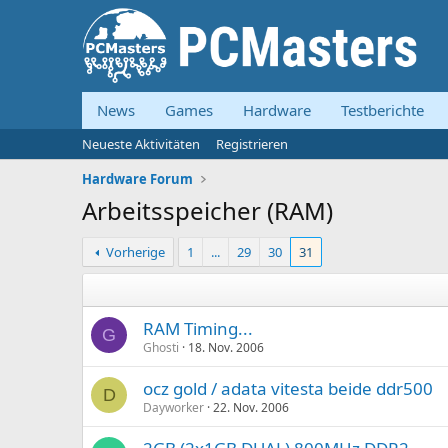
News
Games
Hardware
Testberichte
Neueste Aktivitäten
Registrieren
Hardware Forum
Arbeitsspeicher (RAM)
Vorherige
1
...
29
30
31
RAM Timing...
G
Ghosti
18. Nov. 2006
ocz gold / adata vitesta beide ddr500
D
Dayworker
22. Nov. 2006