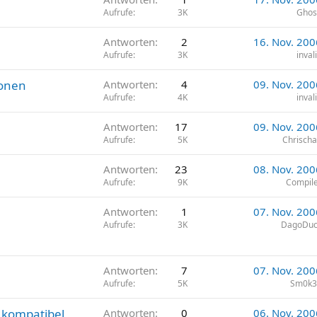
Aufrufe
3K
Ghos
Antworten
2
16. Nov. 200
Aufrufe
3K
inval
ronen
Antworten
4
09. Nov. 200
Aufrufe
4K
inval
Antworten
17
09. Nov. 200
Aufrufe
5K
Chrisch
Antworten
23
08. Nov. 200
Aufrufe
9K
Compil
n
Antworten
1
07. Nov. 200
Aufrufe
3K
DagoDuc
Antworten
7
07. Nov. 200
Aufrufe
5K
Sm0k3
 kompatibel
Antworten
0
06. Nov. 200