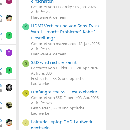
einschalten
A
u
Gestartet von FFGorcky
18. Jan. 2026
Aufrufe: 2K
6
Hardware Allgemein
id
HDMI Verbindung von Sony TV zu
M
Win 11 macht Probleme? Kabel?
6
K
Einstellung?
2k
Gestartet von mazemania
13. Jan. 2026
Aufrufe: 1K
6
R
Hardware Allgemein
er
SSD wird nicht erkannt
G
6
Gestartet von Guido0275
20. Apr. 2026
J
Aufrufe: 880
oh
Festplatten, SSDs und optische
Laufwerke
6
R
Umfangreiche SSD Test Webseite
S
Gestartet von SSD-Expert
03. Apr. 2026
6
Aufrufe: 823
Festplatten, SSDs und optische
m
Laufwerke
6
Latitude Laptop DVD Laufwerk
J
id
wechseln