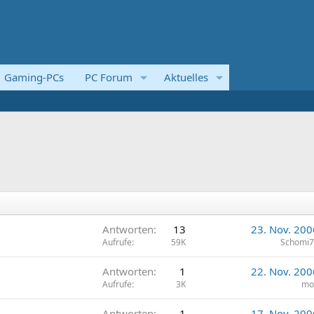
Gaming-PCs
PC Forum
Aktuelles
Antworten
13
23. Nov. 200
Aufrufe
59K
Schomi
Antworten
1
22. Nov. 200
Aufrufe
3K
mo
Antworten
1
17. Nov. 200