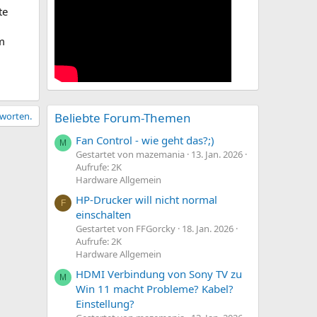
te
em
tworten.
Beliebte Forum-Themen
Fan Control - wie geht das?;)
M
Gestartet von mazemania
13. Jan. 2026
Aufrufe: 2K
Hardware Allgemein
HP-Drucker will nicht normal
F
einschalten
Gestartet von FFGorcky
18. Jan. 2026
Aufrufe: 2K
Hardware Allgemein
HDMI Verbindung von Sony TV zu
M
Win 11 macht Probleme? Kabel?
Einstellung?