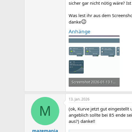
sicher gar nicht nötig wäre? Is
Was lest ihr aus dem Screensho
😉
danke
Anhänge
Screenshot 2026-01-13 133412.jpg
77,4 KB · Aufrufe: 229
13. Jan. 2026
M
(ok, Kurve jetzt gut eingestell
angeblich sollte bei 85 ende s
aus?) danke!!
mazemania