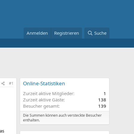
Anmelden
Registrieren
Suche
Online-Statistiken
#1
Zurzeit aktive Mitglieder
1
Zurzeit aktive Gäste
138
Besucher gesamt
139
Die Summen können auch versteckte Besucher
enthalten.
as