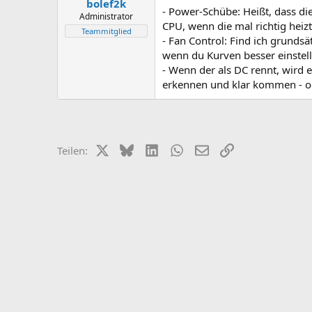
bolef2k
- Power-Schübe: Heißt, dass die
Administrator
CPU, wenn die mal richtig heiz
Teammitglied
- Fan Control: Find ich grundsä
wenn du Kurven besser einstel
- Wenn der als DC rennt, wird 
erkennen und klar kommen - ode
X (Twitter)
Bluesky
LinkedIn
WhatsApp
E-Mail
Link
Teilen: