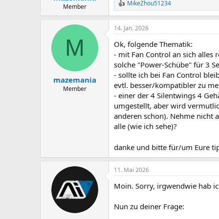
MikeZhou51234
R
Member
e
a
14. Jan. 2026
k
t
M
Ok, folgende Thematik:
i
o
- mit Fan Control an sich alles 
n
solche "Power-Schübe" für 3 Se
e
- sollte ich bei Fan Control bl
n
mazemania
evtl. besser/kompatibler zu 
:
Member
- einer der 4 Silentwings 4 Ge
umgestellt, aber wird vermutlic
anderen schon). Nehme nicht an
alle (wie ich sehe)?
danke und bitte für/um Eure tip
11. Mai 2026
Moin. Sorry, irgwendwie hab i
Nun zu deiner Frage: