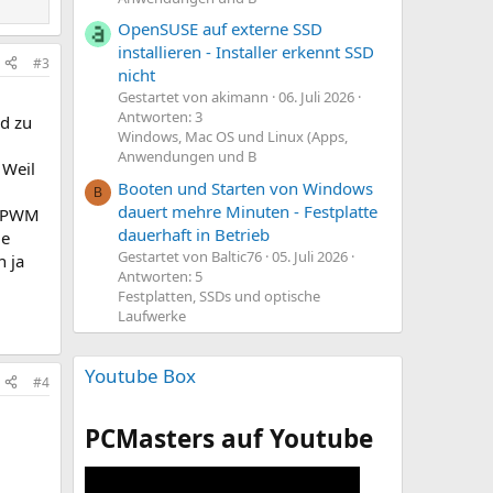
OpenSUSE auf externe SSD
installieren - Installer erkennt SSD
#3
nicht
Gestartet von akimann
06. Juli 2026
Antworten: 3
nd zu
Windows, Mac OS und Linux (Apps,
Anwendungen und B
 Weil
Booten und Starten von Windows
B
dauert mehre Minuten - Festplatte
uf PWM
dauerhaft in Betrieb
ie
Gestartet von Baltic76
05. Juli 2026
n ja
Antworten: 5
Festplatten, SSDs und optische
Laufwerke
Youtube Box
#4
PCMasters auf Youtube