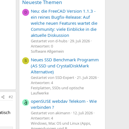
Neueste Themen
Neu: die FreeCAD Version 1.1.3 -
D
ein reines Bugfix-Release: Auf
welche neuen Features wartet die
Community: viele Einblicke in die
aktuelle Diskussion
Gestartet von d-hubs
29. Juli 2026
Antworten: 0
Software Allgemein
Neues SSD Benchmark Programm
S
(AS SSD und CrystalDiskMark
Alternative)
Gestartet von SSD-Expert
21. Juli 2026
Antworten: 4
Festplatten, SSDs und optische
Laufwerke
#2
openSUSE webdav Telekom - Wie
verbinden ?
atisch
Gestartet von akimann
12. Juli 2026
Antworten: 4
Windows, Mac OS und Linux (Apps,
Anwendungen und B