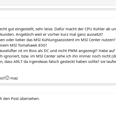
recht gut eingestellt, sehr leise. Dafür macht der CPU Kühler ab u
kunden. Angeblich weil er vorher kurz mal ganz aussetzt?
eiben oder lieber das MSI Kühlungsassistent im MSI Center nutzen?
meinem MSI Tomahawk 850?
häuselüfter ist im Bios als DC und nicht PWM angezeigt? Habe a
h ignoriert, bzw. im MSI Center sehe ich ihn immer noch nicht (d
, dass ARLT da irgendwas falsch gesteckt haben sollte? sie laufe
🙂
s!!
maz
ch den Post übersehen.