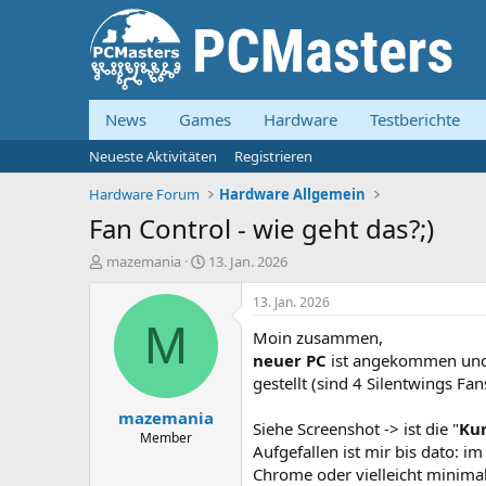
News
Games
Hardware
Testberichte
Neueste Aktivitäten
Registrieren
Hardware Forum
Hardware Allgemein
Fan Control - wie geht das?;)
E
E
mazemania
13. Jan. 2026
r
r
s
s
13. Jan. 2026
t
t
M
Moin zusammen,
e
e
l
l
neuer PC
ist angekommen und G
l
l
gestellt (sind 4 Silentwings F
e
t
mazemania
r
a
Siehe Screenshot -> ist die "
Ku
m
Member
Aufgefallen ist mir bis dato: i
Chrome oder vielleicht minimal