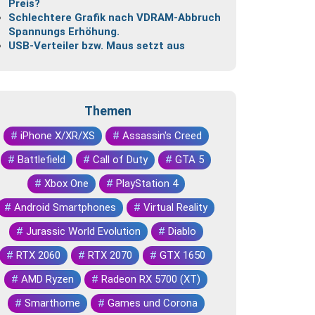
Preis?
Schlechtere Grafik nach VDRAM-Abbruch
Spannungs Erhöhung.
USB-Verteiler bzw. Maus setzt aus
Themen
#
iPhone X/XR/XS
#
Assassin's Creed
#
Battlefield
#
Call of Duty
#
GTA 5
#
Xbox One
#
PlayStation 4
#
Android Smartphones
#
Virtual Reality
#
Jurassic World Evolution
#
Diablo
#
RTX 2060
#
RTX 2070
#
GTX 1650
#
AMD Ryzen
#
Radeon RX 5700 (XT)
#
Smarthome
#
Games und Corona