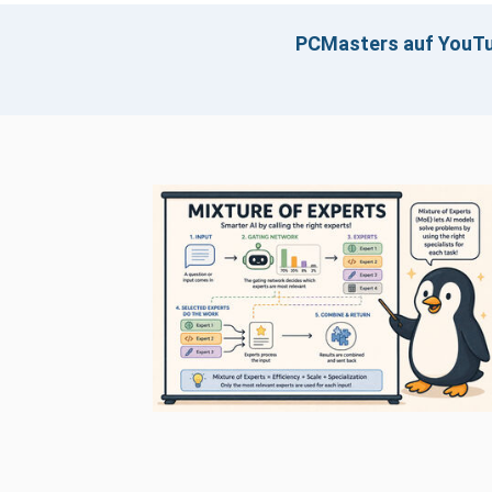
PCMasters auf YouT
Klicken z