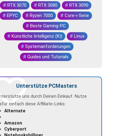
#
RTX 3070
#
RTX 3080
#
RTX 3090
#
EPYC
#
Ryzen 7000
#
Core-i-Serie
#
Beste Gaming-PC
#
Künstliche Intelligenz (KI)
#
Linux
#
Systemanforderungen
#
Guides und Tutorials
Unterstütze PCMasters
nterstütze uns durch Deinen Einkauf. Nutze
afür einfach diese Affiliate-Links:
Alternate
Amazon
Cyberport
Notebooksbilliger