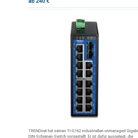
ab 240 €
TRENDnet hat seinen TI-G162 industriellen unmanaged Gigabi
DIN-Schienen-Switch vorgestellt. Er ist dafür ausgelegt, die