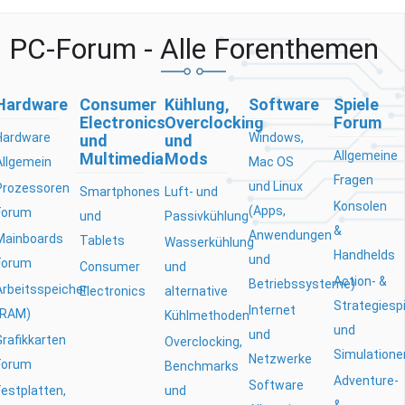
PC-Forum - Alle Forenthemen
Hardware
Consumer
Kühlung,
Software
Spiele
Electronics
Overclocking
Forum
Hardware
Windows,
und
und
Allgemeine
Multimedia
Mods
Allgemein
Mac OS
Fragen
und Linux
Prozessoren
Smartphones
Luft- und
Konsolen
(Apps,
Forum
und
Passivkühlung
&
Anwendungen
Mainboards
Tablets
Wasserkühlung
Handhelds
und
Forum
Consumer
und
Action- &
Betriebssysteme)
Arbeitsspeicher
Electronics
alternative
Strategiesp
Internet
(RAM)
Kühlmethoden
und
und
Grafikkarten
Overclocking,
Simulatione
Netzwerke
Forum
Benchmarks
Adventure-
Software
Festplatten,
und
&