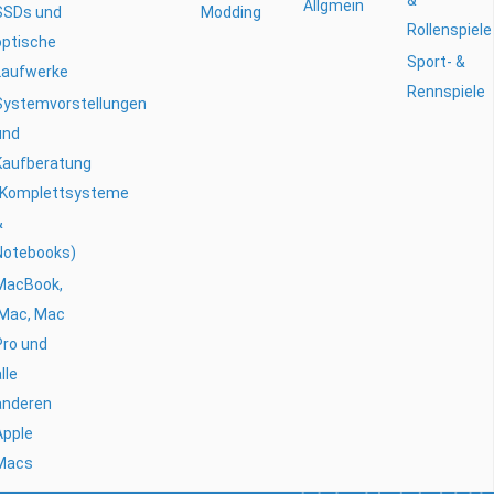
Allgmein
SSDs und
Modding
Rollenspiele
optische
Sport- &
Laufwerke
Rennspiele
Systemvorstellungen
und
Kaufberatung
(Komplettsysteme
&
Notebooks)
MacBook,
iMac, Mac
Pro und
lle
anderen
Apple
Macs