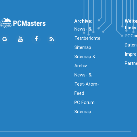
Archive:
Weit
Links
News- &
PCGa
Testberichte
Daten
Sitemap
Impr
Sitemap &
Partn
Archiv
News- &
Test-Atom-
Feed
PC Forum
Sitemap