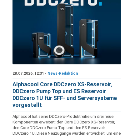
zwischen 2019 und 2024 zeigen, dass es
für jeden Anwendungsfall und jedes
Budget eine passende Lösung gibt.
28.07.2026, 12:31 •
News-Redaktion
Alphacool Core DDCzero XS-Reservoir,
DDCzero Pump Top und ES Reservoir
DDCzero 1U für SFF- und Serversysteme
vorgestellt
Alphacool hat seine DDCzero-Produktreihe um drei neue
Komponenten erweitert: den Core DDCzero XS-Reservoir,
den Core DDCzero Pump Top und den ES Reservoir
DDCzero 1U. Diese Neuzugänge wurden entwickelt, um eine
...