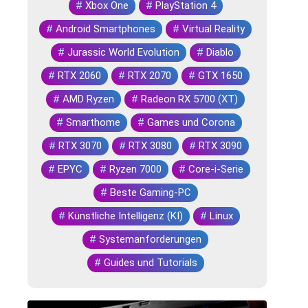
#
Xbox One
#
PlayStation 4
#
Android Smartphones
#
Virtual Reality
#
Jurassic World Evolution
#
Diablo
#
RTX 2060
#
RTX 2070
#
GTX 1650
#
AMD Ryzen
#
Radeon RX 5700 (XT)
#
Smarthome
#
Games und Corona
#
RTX 3070
#
RTX 3080
#
RTX 3090
#
EPYC
#
Ryzen 7000
#
Core-i-Serie
#
Beste Gaming-PC
#
Künstliche Intelligenz (KI)
#
Linux
#
Systemanforderungen
#
Guides und Tutorials