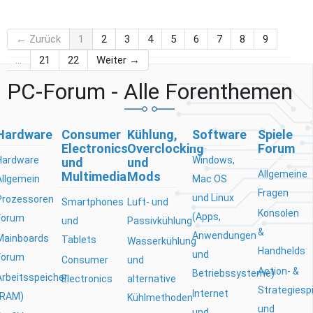
← Zurück
1
2
3
4
5
6
7
8
9
…
21
22
Weiter →
PC-Forum - Alle Forenthemen
Hardware
Consumer
Kühlung,
Software
Spiele
Electronics
Overclocking
Forum
Hardware
Windows,
und
und
Allgemeine
Multimedia
Mods
Allgemein
Mac OS
Fragen
und Linux
Prozessoren
Smartphones
Luft- und
Konsolen
(Apps,
Forum
und
Passivkühlung
&
Anwendungen
Mainboards
Tablets
Wasserkühlung
Handhelds
und
Forum
Consumer
und
Action- &
Betriebssysteme)
Arbeitsspeicher
Electronics
alternative
Strategiesp
Internet
(RAM)
Kühlmethoden
und
und