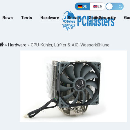
DE
EN
News
Tests
Hardware
Server
Games
IT-Security
Ga
»
Hardware
»
CPU-Kühler, Lüfter & AIO-Wasserkühlung