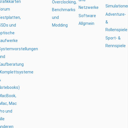
Grafikkarten
Overclocking,
Simulatione
Netzwerke
Forum
Benchmarks
Adventure-
Software
Festplatten,
und
&
Allgmein
SSDs und
Modding
Rollenspiele
optische
Sport- &
Laufwerke
Rennspiele
Systemvorstellungen
und
Kaufberatung
(Komplettsysteme
&
Notebooks)
MacBook,
iMac, Mac
Pro und
lle
anderen