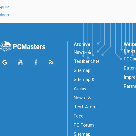
Apple
Macs
Archive:
Weit
Links
News- &
PCGa
Testberichte
Daten
Sitemap
Impr
Sitemap &
Partn
Archiv
News- &
Test-Atom-
Feed
PC Forum
Sitemap