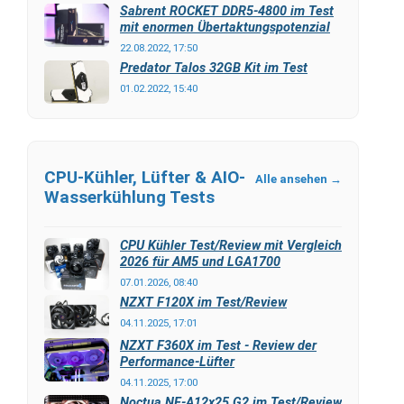
Sabrent ROCKET DDR5-4800 im Test
mit enormen Übertaktungspotenzial
22.08.2022, 17:50
Predator Talos 32GB Kit im Test
01.02.2022, 15:40
CPU-Kühler, Lüfter & AIO-
Alle ansehen →
Wasserkühlung Tests
CPU Kühler Test/Review mit Vergleich
2026 für AM5 und LGA1700
07.01.2026, 08:40
NZXT F120X im Test/Review
04.11.2025, 17:01
NZXT F360X im Test - Review der
Performance-Lüfter
04.11.2025, 17:00
Noctua NF-A12x25 G2 im Test/Review