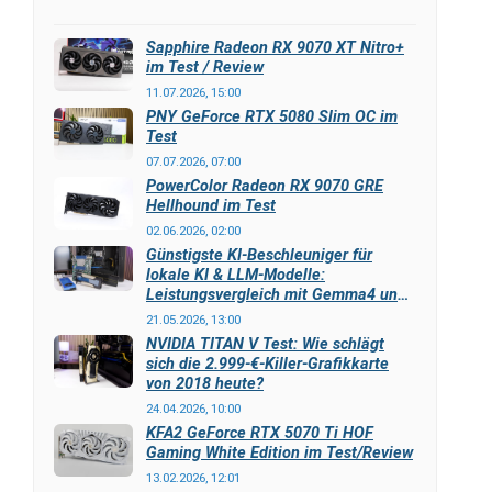
Sapphire Radeon RX 9070 XT Nitro+
im Test / Review
11.07.2026, 15:00
PNY GeForce RTX 5080 Slim OC im
Test
07.07.2026, 07:00
PowerColor Radeon RX 9070 GRE
Hellhound im Test
02.06.2026, 02:00
Günstigste KI-Beschleuniger für
lokale KI & LLM-Modelle:
Leistungsvergleich mit Gemma4 und
LLAMA3
21.05.2026, 13:00
NVIDIA TITAN V Test: Wie schlägt
sich die 2.999-€-Killer-Grafikkarte
von 2018 heute?
24.04.2026, 10:00
KFA2 GeForce RTX 5070 Ti HOF
Gaming White Edition im Test/Review
13.02.2026, 12:01