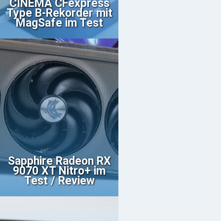
CINEMA CFexpress
Type B-Rekorder mit
MagSafe im Test
Sapphire Radeon RX
9070 XT Nitro+ im
Test / Review