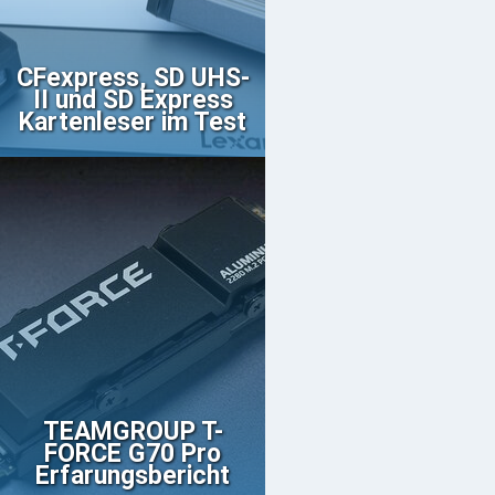
CFexpress, SD UHS-
II und SD Express
Kartenleser im Test
TEAMGROUP T-
FORCE G70 Pro
Erfarungsbericht