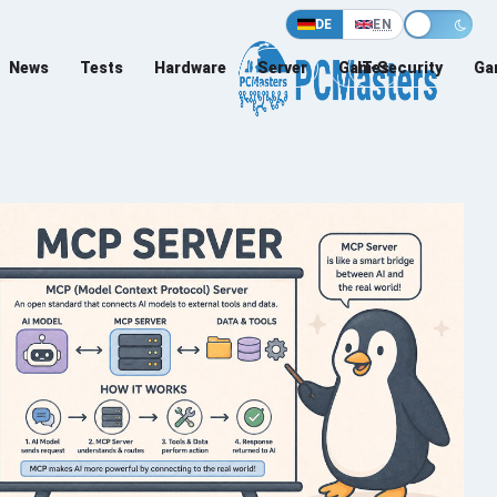
DE
EN
News
Tests
Hardware
Server
Games
IT-Security
Ga