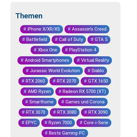
Themen
#
iPhone X/XR/XS
#
Assassin's Creed
#
Battlefield
#
Call of Duty
#
GTA 5
#
Xbox One
#
PlayStation 4
#
Android Smartphones
#
Virtual Reality
#
Jurassic World Evolution
#
Diablo
#
RTX 2060
#
RTX 2070
#
GTX 1650
#
AMD Ryzen
#
Radeon RX 5700 (XT)
#
Smarthome
#
Games und Corona
#
RTX 3070
#
RTX 3080
#
RTX 3090
#
EPYC
#
Ryzen 7000
#
Core-i-Serie
#
Beste Gaming-PC