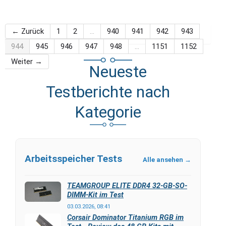
← Zurück
1
2
…
940
941
942
943
944
945
946
947
948
…
1151
1152
Weiter →
Neueste
Testberichte nach
Kategorie
Arbeitsspeicher Tests
Alle ansehen →
TEAMGROUP ELITE DDR4 32-GB-SO-
DIMM-Kit im Test
03.03.2026, 08:41
Corsair Dominator Titanium RGB im