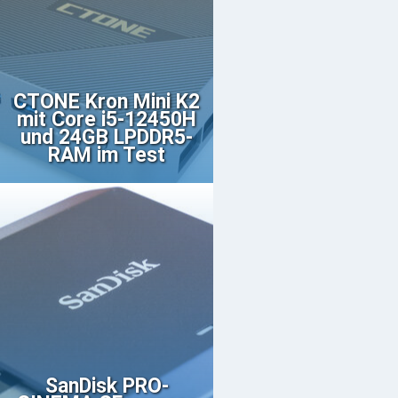
CTONE Kron Mini K2
mit Core i5-12450H
und 24GB LPDDR5-
RAM im Test
SanDisk PRO-