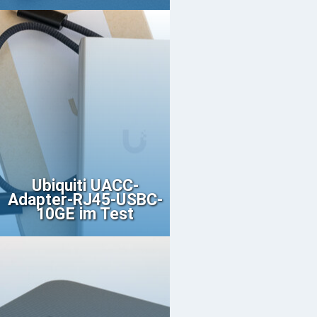
Ubiquiti UACC-
Adapter-RJ45-USBC-
10GE im Test