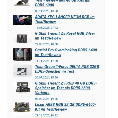
Test - Review des 48 GB Kits mit
DDR5-6000
09.11.2025, 13:00
ADATA XPG LANCER NEON RGB im
Test/Review
13.05.2025, 07:42
G.Skill Trident Z5 Royal RGB Silver
im Test/Review
27.03.2025, 10:38
Crucial Pro Overclocking DDR5-6400
im Test/Review
11.11.2024, 17:00
TeamGroup T-Force DELTA RGB 32GB
DDR5-Speicher im Test
30.07.2024, 15:30
G.Skill Trident Z5 RGB 48 GB DDR5-
Speicher im Test als DDR5-6800-
Variante
03.07.2024, 19:46
Lexar ARES RGB 32 GB DDR5-6400-
Kit im Test/Review
21.12.2023, 16:22