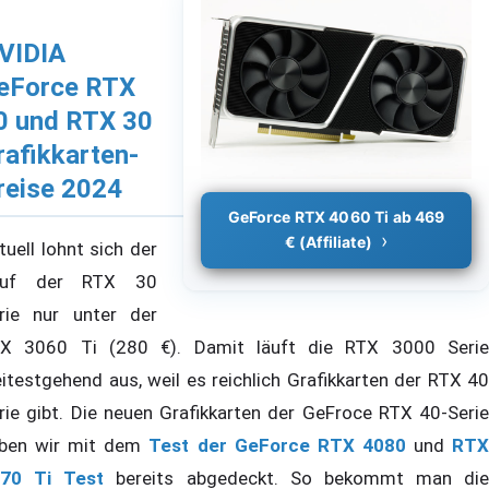
VIDIA
eForce RTX
0 und RTX 30
rafikkarten-
reise 2024
GeForce RTX 4060 Ti ab 469
€ (Affiliate)
tuell lohnt sich der
auf der RTX 30
rie nur unter der
X 3060 Ti (280 €). Damit läuft die RTX 3000 Serie
itestgehend aus, weil es reichlich Grafikkarten der RTX 40
rie gibt. Die neuen Grafikkarten der GeFroce RTX 40-Serie
ben wir mit dem
Test der GeForce RTX 4080
und
RT
70 Ti Test
bereits abgedeckt. So bekommt man die