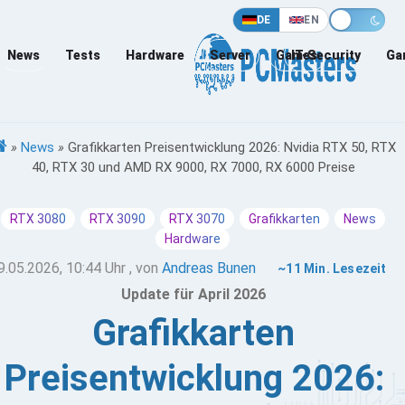
DE
EN
News
Tests
Hardware
Server
Games
IT-Security
Ga
»
News
»
Grafikkarten Preisentwicklung 2026: Nvidia RTX 50, RTX
40, RTX 30 und AMD RX 9000, RX 7000, RX 6000 Preise
RTX 3080
RTX 3090
RTX 3070
Grafikkarten
News
Hardware
9.05.2026, 10:44 Uhr
, von
Andreas Bunen
~11 Min. Lesezeit
Update für April 2026
Grafikkarten
Preisentwicklung 2026: