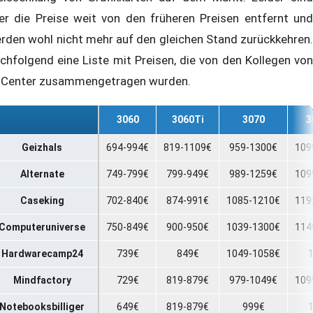
er die Preise weit von den früheren Preisen entfernt und
rden wohl nicht mehr auf den gleichen Stand zurückkehren.
chfolgend eine Liste mit Preisen, die von den Kollegen von
Center zusammengetragen wurden.
3060
3060Ti
3070
3
Geizhals
694-994€
819-1109€
959-1300€
109
Alternate
749-799€
799-949€
989-1259€
109
Caseking
702-840€
874-991€
1085-1210€
119
Computeruniverse
750-849€
900-950€
1039-1300€
114
Hardwarecamp24
739€
849€
1049-1058€
Mindfactory
729€
819-879€
979-1049€
109
Notebooksbilliger
649€
819-879€
999€