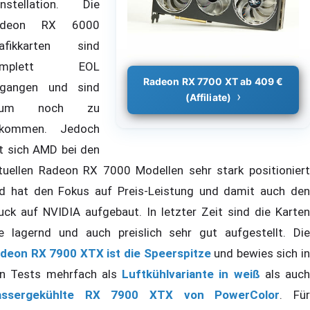
nstellation. Die
adeon RX 6000
afikkarten sind
omplett EOL
Radeon RX 7700 XT ab 409 €
gangen und sind
(Affiliate)
aum noch zu
ekommen. Jedoch
t sich AMD bei den
tuellen Radeon RX 7000 Modellen sehr stark positioniert
d hat den Fokus auf Preis-Leistung und damit auch den
uck auf NVIDIA aufgebaut. In letzter Zeit sind die Karten
le lagernd und auch preislich sehr gut aufgestellt. Die
deon RX 7900 XTX ist die Speerspitze
und bewies sich i
n Tests mehrfach als
Luftkühlvariante in weiß
als auch
assergekühlte RX 7900 XTX von PowerColor
. Fü