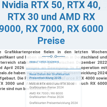
Nvidia RTX 50, RTX 40,
RTX 30 und AMD RX
9000, RX 7000, RX 6000
Preise
e Grafikkartenpreise fielen in den letzten Wochen
gnifikant und haben sich inzwischen in Deutschland und
terreich stabilisiert. Es gab zwischen Dezember 2022
INHALTSVERZEICHNIS
d April 2026 einiges an Bewegung. In Kooperation mit
ealo.de haben wir neue Daten zur Preisentwicklung 2024
Neue Daten der Grafikkarten
fgebaut. Die Preise der Nvidia GeForce RTX 4000 sowie
Preisentwicklung 2026
X 3000 und AMD Radeon RX 7000 als auch RX 6000
NVIDIA RTX 4000 und RTX 3000
Grafikkarten-Preise 2024
rie sind nun berücksichtigt.
AMD RX 7000 / RX 6000
Grafikkarten-Preise 2024
Grafikkarten Preisentwicklung 2024