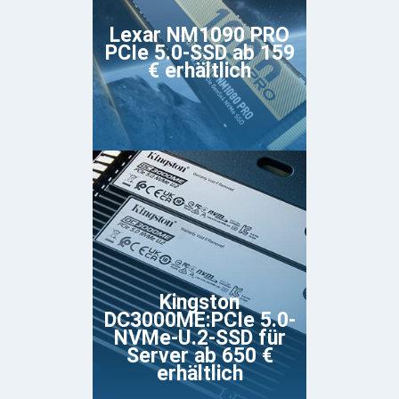
Lexar NM1090 PRO
PCIe 5.0-SSD ab 159
€ erhältlich
Kingston
DC3000ME:PCIe 5.0-
NVMe-U.2-SSD für
Server ab 650 €
erhältlich