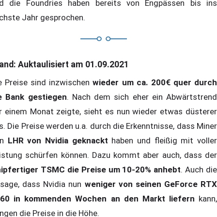
d die Foundries haben bereits von Engpässen bis ins
chste Jahr gesprochen.
and: Auktaulisiert am 01.09.2021
e Preise sind inzwischen
wieder um ca. 200€ quer durc
e Bank gestiegen
. Nach dem sich eher ein Abwärtstrend
r einem Monat zeigte, sieht es nun wieder etwas düsterer
s. Die Preise werden u.a. durch die Erkenntnisse, dass Miner
en
LHR von Nvidia geknackt
haben und fleißig mit volle
istung schürfen können. Dazu kommt aber auch, dass der
ipfertiger TSMC die Preise um 10-20% anhebt
. Auch die
sage, dass Nvidia nun
weniger von seinen GeForce RTX
60 in kommenden Wochen an den Markt liefern
kann,
ingen die Preise in die Höhe.