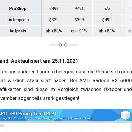
ProShop
749€
949€
n/a
Listenpreis
$329
$399
$499
Aufpreis
ab +88%
ab +91%
ab +83%
a
and: Auktaulisiert am 25.11.2021
ten aus anderen Ländern belegen, dass die Preise sich noch
cht wirklich stabilisiert haben. Bei AMD Radeon RX 6000
afikkarten sind diese im Vergleich zwischen Oktober und
vember sogar teils stark gestiegen!