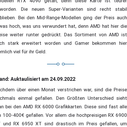
dellen RTX 4090 getan, denn diese Karte ist teurer
worden. Die neuen Super-Varianten sind recht stabil
blieben. Bei den Mid-Range-Modellen ging der Preis auch
was hoch, was uns verwundert hat, denn AMD hat hier die
eise weiter runter gedrückt. Das Sortiment von AMD ist
ch stark erweitert worden und Gamer bekommen hier
emlich viel für ihr Geld.
and: Auktaulisiert am 24.09.2022
chdem über einen Monat verstrichen war, sind die Preise
chmals einmal gefallen. Den Größten Unterschied sieht
n bei den AMD RX 6000 Grafikkarten. Diese sind fast alle
 100-400€ gefallen. Vor allem die hochpreisigen RX 6900
 und RX 6950 XT sind drastisch im Preis gefallen, um