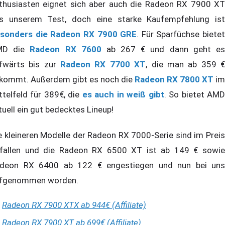
thusiasten eignet sich aber auch die Radeon RX 7900 XT
s unserem Test, doch eine starke Kaufempfehlung ist
sonders die Radeon RX 7900 GRE
. Für Sparfüchse bietet
MD die
Radeon RX 7600
ab 267 € und dann geht e
fwärts bis zur
Radeon RX 7700 XT
, die man ab 359 
kommt. Außerdem gibt es noch die
Radeon RX 7800 XT
im
ttelfeld für 389€, die
es auch in weiß gibt
. So bietet AM
tuell ein gut bedecktes Lineup!
e kleineren Modelle der Radeon RX 7000-Serie sind im Preis
fallen und die Radeon RX 6500 XT ist ab 149 € sowie
deon RX 6400 ab 122 € engestiegen und nun bei uns
fgenommen worden.
Radeon RX 7900 XTX ab 944€ (Affiliate)
Radeon RX 7900 XT ab 699€ (Affiliate)