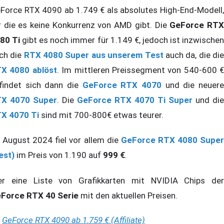
Force RTX 4090 ab 1.749 € als absolutes High-End-Modell,
r die es keine Konkurrenz von AMD gibt. Die
GeForce RT
80 Ti
gibt es noch immer für 1.149 €, jedoch ist inzwische
ch die
RTX 4080 Super aus unserem Test
auch da, die di
X 4080 ablöst
. Im mittleren Preissegment von 540-600 €
findet sich dann die
GeForce RTX 4070
und die neuer
X 4070 Super
. Die
GeForce RTX 4070 Ti Super
und die
X 4070 Ti
sind mit 700-800€ etwas teurer.
 August 2024 fiel vor allem die
GeForce RTX 4080 Supe
est)
im Preis von 1.190 auf
999 €
.
er eine Liste von Grafikkarten mit NVIDIA Chips der
Force RTX 40 Serie
mit den aktuellen Preisen.
GeForce RTX 4090 ab 1.759 € (Affiliate)