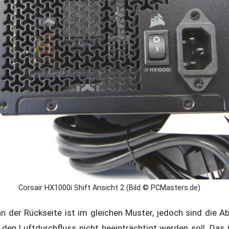
Corsair HX1000i Shift Ansicht 2 (Bild © PCMasters.de)
n der Rückseite ist im gleichen Muster, jedoch sind die Ab
r den Luftdurchfluss nicht beeinträchtigt werden soll. Das 