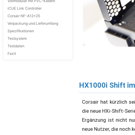
Vollmodular mit PVC-Kabeln
iCUE Link Controller
Corsair NF-A12x25
Verpackung und Lieferumfang
Spezifikationen
Testsystem
Testdaten
Fazit
HX1000i Shift im
Corsair hat kürzlich se
die neue HXi-Shift-Seri
Ergänzung ist nicht nu
neue Nutzer, die noch k