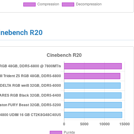
inebench R20