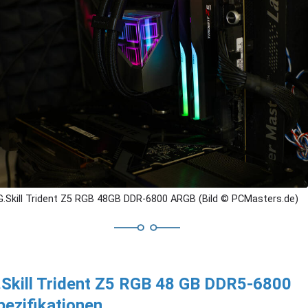
G.Skill Trident Z5 RGB 48GB DDR-6800 ARGB (Bild © PCMasters.de)
.Skill Trident Z5 RGB 48 GB DDR5-6800
pezifikationen