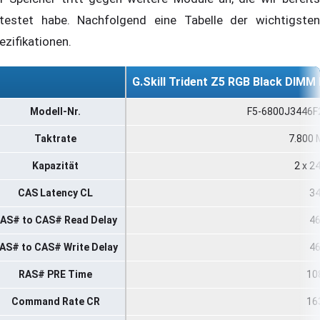
testet habe. Nachfolgend eine Tabelle der wichtigsten
ezifikationen.
G.Skill Trident Z5 RGB Black DIM
Modell-Nr.
F5-6800J3446
Taktrate
7.800 
Kapazität
2 x 2
CAS Latency CL
3
AS# to CAS# Read Delay
4
AS# to CAS# Write Delay
4
RAS# PRE Time
10
Command Rate CR
16