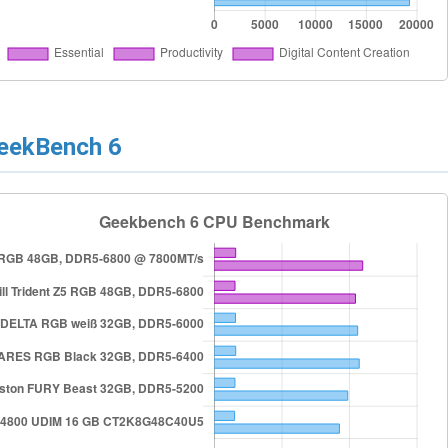
eekBench 6