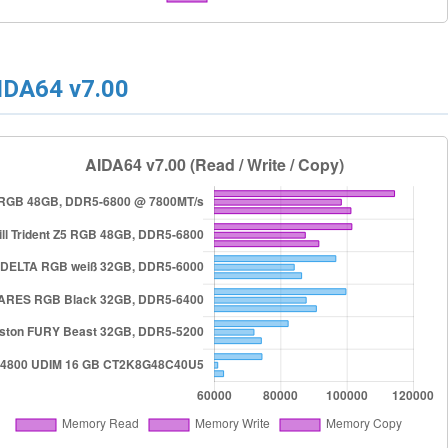
IDA64 v7.00