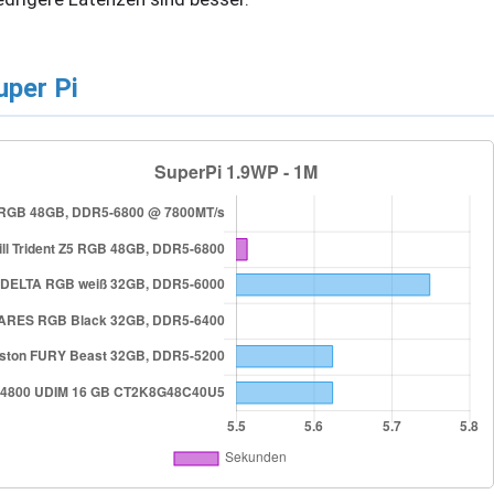
uper Pi