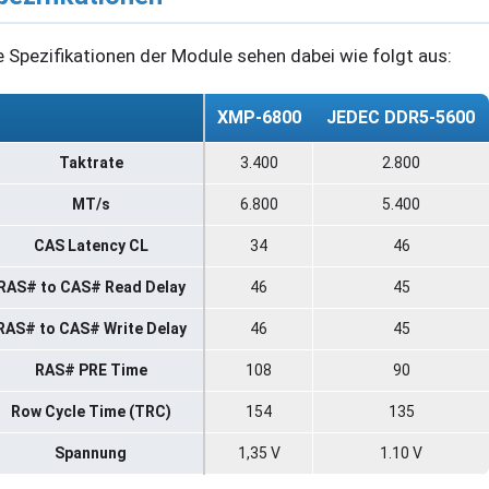
e Spezifikationen der Module sehen dabei wie folgt aus:
XMP-6800
JEDEC DDR5-5600
Taktrate
3.400
2.800
MT/s
6.800
5.400
CAS Latency CL
34
46
RAS# to CAS# Read Delay
46
45
RAS# to CAS# Write Delay
46
45
RAS# PRE Time
108
90
Row Cycle Time (TRC)
154
135
Spannung
1,35 V
1.10 V