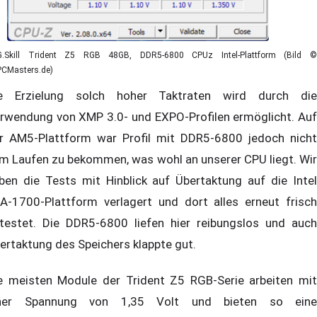
G.Skill Trident Z5 RGB 48GB, DDR5-6800 CPUz Intel-Plattform (Bild ©
PCMasters.de)
e Erzielung solch hoher Taktraten wird durch die
rwendung von XMP 3.0- und EXPO-Profilen ermöglicht. Auf
r AM5-Plattform war Profil mit DDR5-6800 jedoch nicht
m Laufen zu bekommen, was wohl an unserer CPU liegt. Wir
ben die Tests mit Hinblick auf Übertaktung auf die Intel
A-1700-Plattform verlagert und dort alles erneut frisch
testet. Die DDR5-6800 liefen hier reibungslos und auch
ertaktung des Speichers klappte gut.
e meisten Module der Trident Z5 RGB-Serie arbeiten mit
ner Spannung von 1,35 Volt und bieten so eine