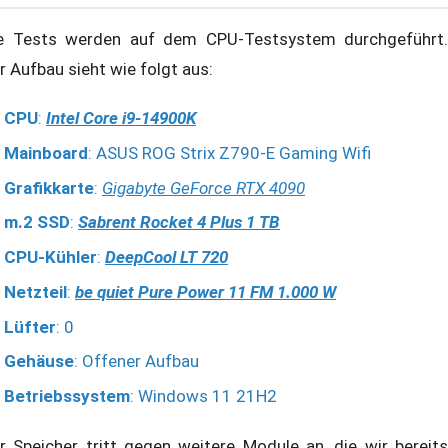
e Tests werden auf dem CPU-Testsystem durchgeführt.
r Aufbau sieht wie folgt aus:
CPU
:
Intel Core i9-14900K
Mainboard
: ASUS ROG Strix Z790-E Gaming Wifi
Grafikkarte
:
Gigabyte GeForce RTX 4090
m.2 SSD
:
Sabrent Rocket 4 Plus 1 TB
CPU-Kühler
:
DeepCool LT 720
Netzteil
:
be quiet Pure Power 11 FM 1.000 W
Lüfter
: 0
Gehäuse
: Offener Aufbau
Betriebssystem
: Windows 11 21H2
r Speicher tritt gegen weitere Module an, die wir bereits