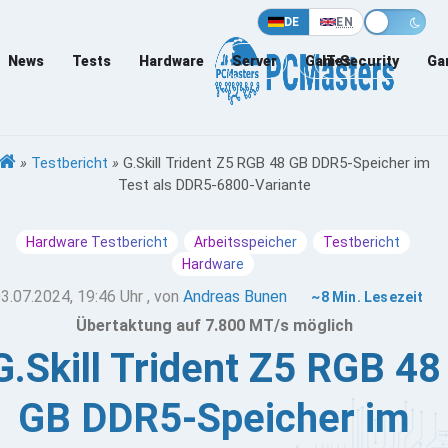
DE
EN
News
Tests
Hardware
Server
Games
IT-Security
Ga
»
Testbericht
»
G.Skill Trident Z5 RGB 48 GB DDR5-Speicher im
Test als DDR5-6800-Variante
Hardware Testbericht
Arbeitsspeicher
Testbericht
Hardware
3.07.2024, 19:46 Uhr
, von
Andreas Bunen
~8 Min. Lesezeit
Übertaktung auf 7.800 MT/s möglich
G.Skill Trident Z5 RGB 48
GB DDR5-Speicher im