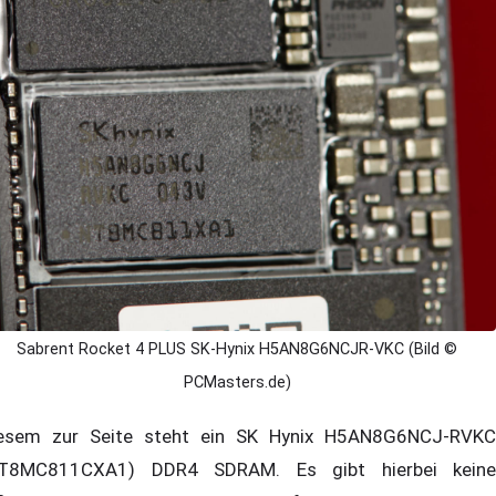
Sabrent Rocket 4 PLUS SK-Hynix H5AN8G6NCJR-VKC (Bild ©
PCMasters.de)
esem zur Seite steht ein SK Hynix H5AN8G6NCJ-RVKC
T8MC811CXA1) DDR4 SDRAM. Es gibt hierbei keine