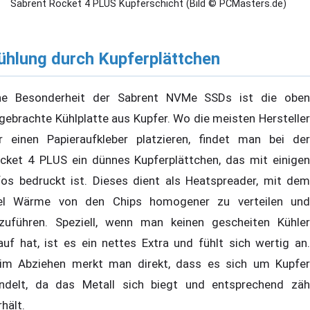
Sabrent Rocket 4 PLUS Kupferschicht (Bild © PCMasters.de)
ühlung durch Kupferplättchen
ne Besonderheit der Sabrent NVMe SSDs ist die oben
gebrachte Kühlplatte aus Kupfer. Wo die meisten Hersteller
r einen Papieraufkleber platzieren, findet man bei der
cket 4 PLUS ein dünnes Kupferplättchen, das mit einigen
fos bedruckt ist. Dieses dient als Heatspreader, mit dem
el Wärme von den Chips homogener zu verteilen und
zuführen. Speziell, wenn man keinen gescheiten Kühler
auf hat, ist es ein nettes Extra und fühlt sich wertig an.
im Abziehen merkt man direkt, dass es sich um Kupfer
ndelt, da das Metall sich biegt und entsprechend zäh
rhält.