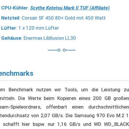
CPU-Kühler
:
Scythe Kotetsu Mark II TUF (Affiliate)
Netzteil
: Corsair SF 450 80+ Gold mit 450 Watt
Lüfter
: 1 x 120 mm Lüfter
Gehäuse
: Enermax Libllusion LL30
enchmarks
im Benchmark nutzen wir Tools, um die Leistung zu
mitteln. Die Werte beim Kopieren eines 200 GB großen
eam-Spieleordners, offenbart einen durchschnittlichen
tendurchsatz von 2,07 GB/s. Die Samsung 970 Evo M.2 1
 schafft hier bspw. nur 1,16 GB/s und WD WD_BLACK