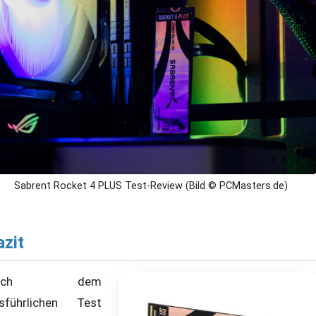
Sabrent Rocket 4 PLUS Test-Review (Bild © PCMasters.de)
azit
Nach dem
sführlichen Test