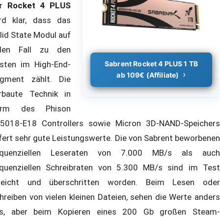
er
Rocket 4 PLUS
rd klar, dass das
lid State Modul auf
den Fall zu den
sten im High-End-
Sabrent Rocket 4 PLUS 1 TB
ab 109€ (Affiliate)
gment zählt. Die
rbaute Technik in
orm des Phison
5018-E18 Controllers sowie Micron 3D-NAND-Speichers
efert sehr gute Leistungswerte. Die von Sabrent beworbenen
quenziellen Leseraten von 7.000 MB/s als auch
quenziellen Schreibraten von 5.300 MB/s sind im Test
reicht und überschritten worden. Beim Lesen oder
hreiben von vielen kleinen Dateien, sehen die Werte anders
s, aber beim Kopieren eines 200 Gb großen Steam-