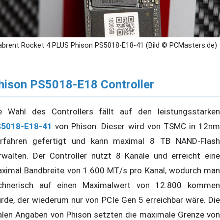
abrent Rocket 4 PLUS Phison PS5018-E18-41 (Bild © PCMasters.de)
hison PS5018-E18 Controller
e Wahl des Controllers fällt auf den leistungsstarken
5018-E18-41
von Phison. Dieser wird von TSMC in 12nm
rfahren gefertigt und kann maximal 8 TB NAND-Flash
rwalten. Der Controller nutzt 8 Kanäle und erreicht eine
ximal Bandbreite von 1.600 MT/s pro Kanal, wodurch man
chnerisch auf einen Maximalwert von 12.800 kommen
rde, der wiederum nur von PCIe Gen 5 erreichbar wäre. Die
alen Angaben von Phison setzten die maximale Grenze von