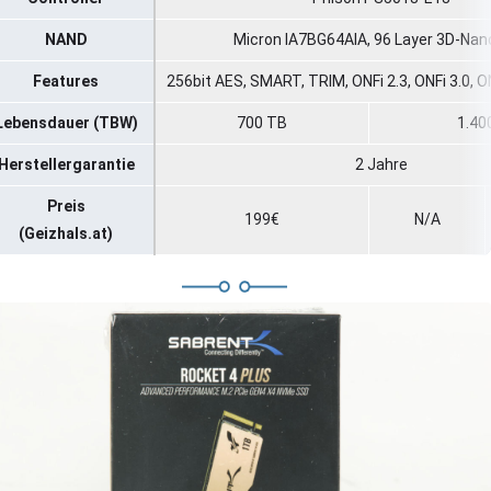
NAND
Micron IA7BG64AIA, 96 Layer 3D-Nan
Features
256bit AES, SMART, TRIM, ONFi 2.3, ONFi 3.0, ON
Lebensdauer (TBW)
700 TB
1.40
Herstellergarantie
2 Jahre
Preis
199€
N/A
(Geizhals.at)