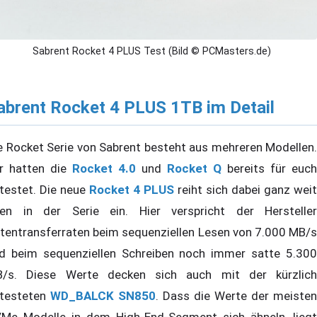
Sabrent Rocket 4 PLUS Test (Bild © PCMasters.de)
abrent Rocket 4 PLUS 1TB im Detail
e Rocket Serie von Sabrent besteht aus mehreren Modellen.
r hatten die
Rocket 4.0
und
Rocket Q
bereits für euch
testet. Die neue
Rocket 4 PLUS
reiht sich dabei ganz weit
en in der Serie ein. Hier verspricht der Hersteller
tentransferraten beim sequenziellen Lesen von 7.000 MB/s
d beim sequenziellen Schreiben noch immer satte 5.300
/s. Diese Werte decken sich auch mit der kürzlich
testeten
WD_BALCK SN850
. Dass die Werte der meisten
Me Modelle in dem High-End-Segment sich ähneln, liegt