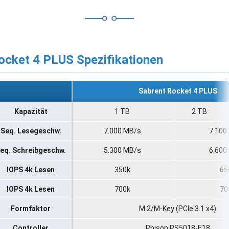
ocket 4 PLUS Spezifikationen
Sabrent Rocket 4 PLUS
Kapazität
1 TB
2 TB
Seq. Lesegeschw.
7.000 MB/s
7.100
eq. Schreibgeschw.
5.300 MB/s
6.600
IOPS 4k Lesen
350k
65
IOPS 4k Lesen
​700k
​7
Formfaktor
M.2/​M-Key (PCIe 3.1 x4)
Controller
Phison PS5018-E18