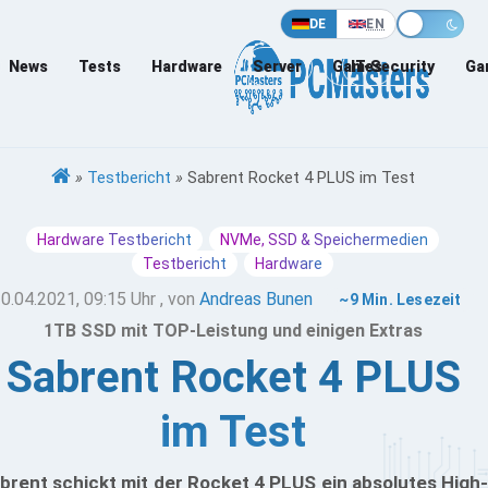
DE
EN
News
Tests
Hardware
Server
Games
IT-Security
Ga
»
Testbericht
»
Sabrent Rocket 4 PLUS im Test
Hardware Testbericht
NVMe, SSD & Speichermedien
Testbericht
Hardware
0.04.2021, 09:15 Uhr
, von
Andreas Bunen
~9 Min. Lesezeit
1TB SSD mit TOP-Leistung und einigen Extras
Sabrent Rocket 4 PLUS
im Test
brent schickt mit der Rocket 4 PLUS ein absolutes High-