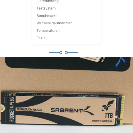
Lieferumfang
Testsystem
Benchmarks
Wärmebildaufnahmen
Temperaturen
Fazit