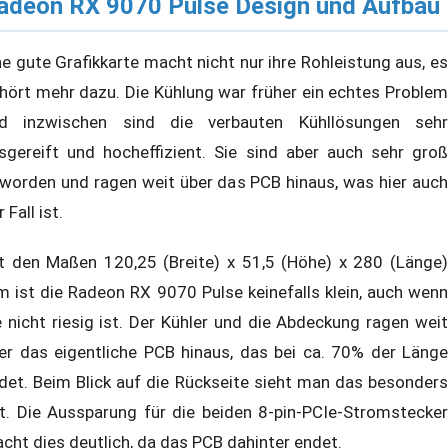
adeon RX 9070 Pulse Design und Aufbau
ne gute Grafikkarte macht nicht nur ihre Rohleistung aus, es
hört mehr dazu. Die Kühlung war früher ein echtes Problem
d inzwischen sind die verbauten Kühllösungen sehr
sgereift und hocheffizient. Sie sind aber auch sehr groß
worden und ragen weit über das PCB hinaus, was hier auch
 Fall ist.
t den Maßen 120,25 (Breite) x 51,5 (Höhe) x 280 (Länge)
 ist die Radeon RX 9070 Pulse keinefalls klein, auch wenn
e nicht riesig ist. Der Kühler und die Abdeckung ragen weit
er das eigentliche PCB hinaus, das bei ca. 70% der Länge
det. Beim Blick auf die Rückseite sieht man das besonders
t. Die Aussparung für die beiden 8-pin-PCIe-Stromstecker
cht dies deutlich, da das PCB dahinter endet.