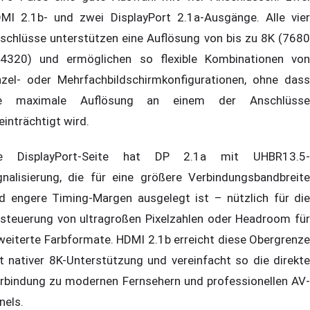
MI 2.1b- und zwei DisplayPort 2.1a-Ausgänge. Alle vier
schlüsse unterstützen eine Auflösung von bis zu 8K (7680
4320) und ermöglichen so flexible Kombinationen von
nzel- oder Mehrfachbildschirmkonfigurationen, ohne dass
ie maximale Auflösung an einem der Anschlüsse
einträchtigt wird.
e DisplayPort-Seite hat DP 2.1a mit UHBR13.5-
gnalisierung, die für eine größere Verbindungsbandbreite
d engere Timing-Margen ausgelegt ist – nützlich für die
steuerung von ultragroßen Pixelzahlen oder Headroom für
weiterte Farbformate. HDMI 2.1b erreicht diese Obergrenze
t nativer 8K-Unterstützung und vereinfacht so die direkte
rbindung zu modernen Fernsehern und professionellen AV-
nels.