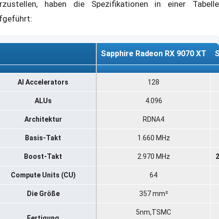
rzustellen, haben die Spezifikationen in einer Tabelle
fgeführt:
Sapphire Radeon RX 9070 XT
S
Sapphire Radeon RX 9070 XT
S
AI Accelerators
128
ALUs
4.096
Architektur
RDNA4
Basis-Takt
1.660 MHz
Boost-Takt
2.970 MHz
Compute Units (CU)
64
Die Größe
357 mm²
5nm,TSMC
Fertigung