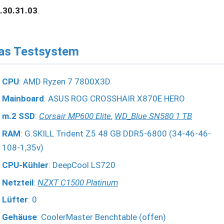
.30.31.03
.
as Testsystem
CPU
: AMD Ryzen 7 7800X3D
Mainboard
: ASUS ROG CROSSHAIR X870E HERO
m.2 SSD
:
Corsair MP600 Elite
,
WD_Blue SN580 1 TB
RAM
: G.SKILL Trident Z5 48 GB DDR5-6800 (34-46-46-
108-1,35v)
CPU-Kühler
: DeepCool LS720
Netzteil
:
NZXT C1500 Platinum
Lüfter
: 0
Gehäuse
: CoolerMaster Benchtable (offen)