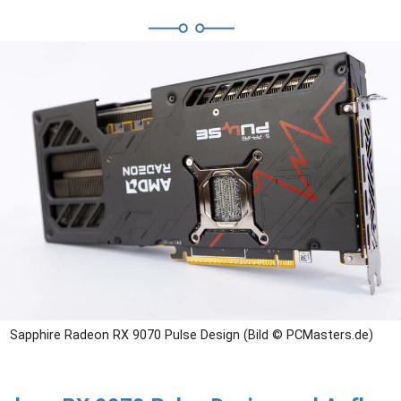
Sapphire Radeon RX 9070 Pulse Design (Bild © PCMasters.de)