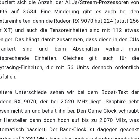
duziert sich die Anzahl der ALUs/Stream-Prozessoren von
096 auf 3.584. Eine Minderung gibt es auch bei den
xtureinheiten, denn die Radeon RX 9070 hat 224 (statt 256
r XT) und auch die Tensoreinheiten sind mit 112 etwas
niger. Das hängt damit zusammen, dass diese in den CUs
rankert sind und beim Abschalten verliert man
tsprechende Einheiten. Gleiches gilt auch für die
ytracing-Einheiten, die mit 56 Units dennoch ordentlich
sfallen.
itere Unterschiede sehen wir bei dem Boost-Takt der
deon RX 9070, der bei 2.520 MHz liegt. Sapphire hebt
esen nicht an und behält ihn bei. Den Game Clock schraubt
r Hersteller dann doch hoch auf bis zu 2.070 MHz, was
tomatisch passiert. Der Base-Clock ist dagegen gesenkt
rden auf 1.330 MHz, kann aber auch problemlos angehoben