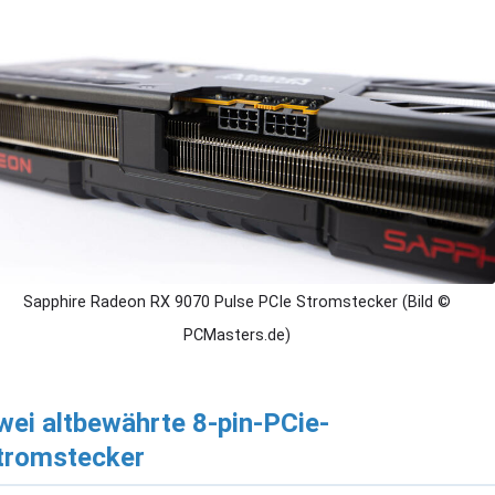
Sapphire Radeon RX 9070 Pulse PCIe Stromstecker (Bild ©
PCMasters.de)
wei altbewährte 8-pin-PCie-
tromstecker