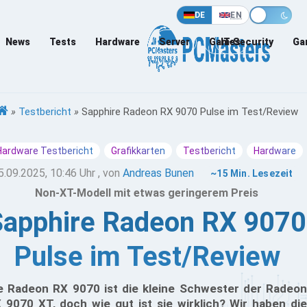
DE
EN
News
Tests
Hardware
Server
Games
IT-Security
Ga
»
Testbericht
»
Sapphire Radeon RX 9070 Pulse im Test/Review
Hardware Testbericht
Grafikkarten
Testbericht
Hardware
5.09.2025, 10:46 Uhr
, von
Andreas Bunen
~15 Min. Lesezeit
Non-XT-Modell mit etwas geringerem Preis
Sapphire Radeon RX 9070
Pulse im Test/Review
e Radeon RX 9070 ist die kleine Schwester der Radeon
 9070 XT, doch wie gut ist sie wirklich? Wir haben die