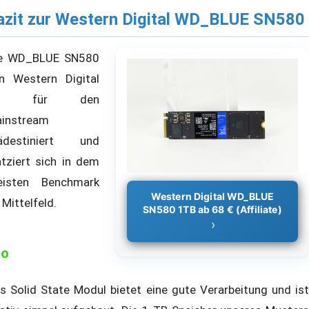
azit zur Western Digital WD_BLUE SN580
e WD_BLUE SN580
n Western Digital
st für den
instream
ädestiniert und
atziert sich in dem
isten Benchmark
Western Digital WD_BLUE
 Mittelfeld.
SN580 1TB ab 68 € (Affiliate)
ro
s Solid State Modul bietet eine gute Verarbeitung und ist