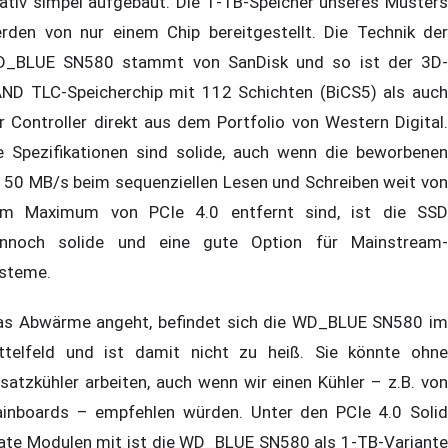
lativ simpel aufgebaut. Die 1-TB-Speicher unseres Musters
rden von nur einem Chip bereitgestellt. Die Technik der
_BLUE SN580 stammt von SanDisk und so ist der 3D-
ND TLC-Speicherchip mit 112 Schichten (BiCS5) als auch
r Controller direkt aus dem Portfolio von Western Digital.
e Spezifikationen sind solide, auch wenn die beworbenen
150 MB/s beim sequenziellen Lesen und Schreiben weit von
m Maximum von PCIe 4.0 entfernt sind, ist die SSD
nnoch solide und eine gute Option für Mainstream-
steme.
s Abwärme angeht, befindet sich die WD_BLUE SN580 im
ttelfeld und ist damit nicht zu heiß. Sie könnte ohne
satzkühler arbeiten, auch wenn wir einen Kühler – z.B. von
inboards – empfehlen würden. Unter den PCIe 4.0 Solid
ate Modulen mit ist die WD_BLUE SN580 als 1-TB-Variante