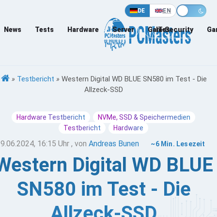
DE
EN
News
Tests
Hardware
Server
Games
IT-Security
Ga
»
Testbericht
»
Western Digital WD BLUE SN580 im Test - Die
Allzeck-SSD
Hardware Testbericht
NVMe, SSD & Speichermedien
Testbericht
Hardware
9.06.2024, 16:15 Uhr
, von
Andreas Bunen
~6 Min. Lesezeit
Western Digital WD BLUE
SN580 im Test - Die
Allzeck-SSD