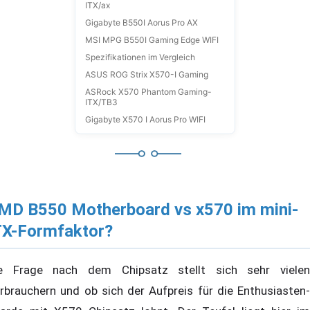
ITX/ax
Gigabyte B550I Aorus Pro AX
MSI MPG B550I Gaming Edge WIFI
Spezifikationen im Vergleich
ASUS ROG Strix X570-I Gaming
ASRock X570 Phantom Gaming-
ITX/TB3
Gigabyte X570 I Aorus Pro WIFI
MD B550 Motherboard vs x570 im mini-
TX-Formfaktor?
e Frage nach dem Chipsatz stellt sich sehr vielen
rbrauchern und ob sich der Aufpreis für die Enthusiasten-