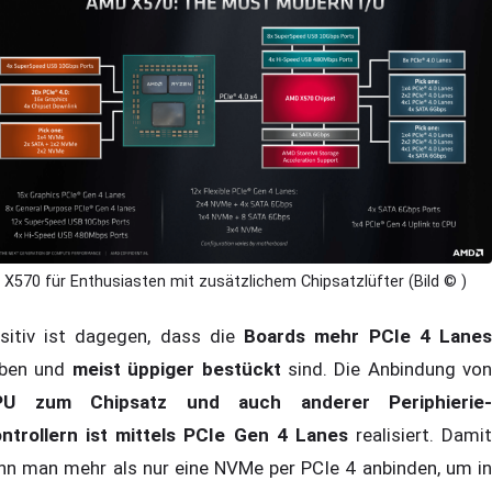
X570 für Enthusiasten mit zusätzlichem Chipsatzlüfter (Bild © )
sitiv ist dagegen, dass die
Boards mehr PCIe 4 Lane
ben und
meist üppiger bestückt
sind. Die Anbindung von
PU zum Chipsatz und auch anderer Periphierie-
ntrollern ist mittels PCIe Gen 4 Lanes
realisiert. Damit
nn man mehr als nur eine NVMe per PCIe 4 anbinden, um in