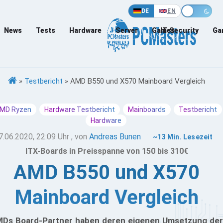
DE
EN
News
Tests
Hardware
Server
Games
IT-Security
Ga
»
Testbericht
»
AMD B550 und X570 Mainboard Vergleich
MD Ryzen
Hardware Testbericht
Mainboards
Testbericht
Hardware
7.06.2020, 22:09 Uhr
, von
Andreas Bunen
~13 Min. Lesezeit
ITX-Boards in Preisspanne von 150 bis 310€
AMD B550 und X570
Mainboard Vergleich
Ds Board-Partner haben deren eigenen Umsetzung der