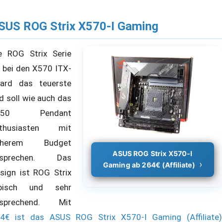
SUS ROG Strix X570-I Gaming
e ROG Strix Serie
t bei den X570 ITX-
ard das teuerste
d soll wie auch das
550 Pendant
nthusiasten mit
öherem Budget
ASUS ROG Strix X570-I
nsprechen. Das
Gaming ab 264€ (Affiliate)
sign ist ROG Strix
ypisch und sehr
nsprechend. Mit
4€ ist das ASUS ROG Strix X570-I Gaming (Affiliate)