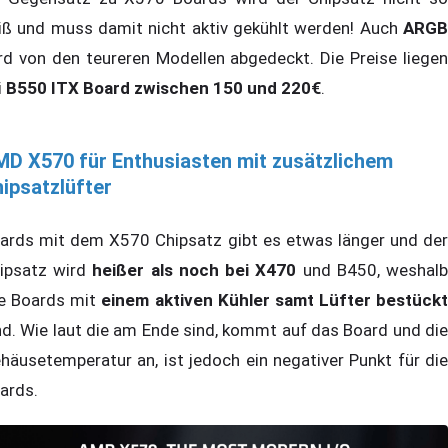
iß und muss damit nicht aktiv gekühlt werden! Auch
ARGB
rd von den teureren Modellen abgedeckt. Die Preise liegen
i
B550 ITX Board zwischen 150 und 220€
.
D X570 für Enthusiasten mit zusätzlichem
ipsatzlüfter
ards mit dem X570 Chipsatz gibt es etwas länger und der
ipsatz wird
heißer als noch bei X470
und B450, weshal
le Boards mit
einem aktiven Kühler samt Lüfter bestückt
nd. Wie laut die am Ende sind, kommt auf das Board und die
häusetemperatur an, ist jedoch ein negativer Punkt für die
ards.