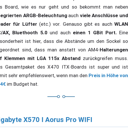
s Board, wie es nur geht und so bekommt man neben
tegrierten ARGB-Beleuchtung
auch
viele Anschlüsse un
ader für Lüfter
(etc.) vor. Genauso gibt es auch
WLA
/AX, Bluethooth 5.0
und auch
einen 1 GBit Port.
Ein
sonderheit ist hier, dass die Abstände um den Sockel so
geordnet sind, dass man anstatt von AM4-
Halterungen
f Klemmen mit LGA 115x Abstand
zurückgreifen muss.
s Gesamtpaket des X470 ITX-Boards ist super und ist
mit sehr empfehlenswert, wenn man den
Preis in Höhe von
4€
im Budget hat.
igabyte X570 I Aorus Pro WIFI