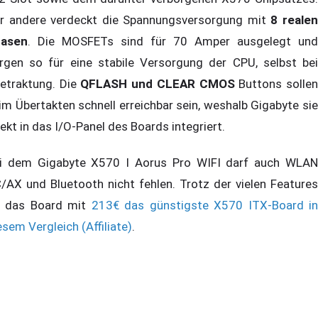
r andere verdeckt die Spannungsversorgung mit
8 reale
asen
. Die MOSFETs sind für 70 Amper ausgelegt und
rgen so für eine stabile Versorgung der CPU, selbst bei
etraktung. Die
QFLASH und CLEAR CMOS
Buttons solle
im Übertakten schnell erreichbar sein, weshalb Gigabyte sie
rekt in das I/O-Panel des Boards integriert.
i dem Gigabyte X570 I Aorus Pro WIFI darf auch WLAN
/AX und Bluetooth nicht fehlen. Trotz der vielen Features
t das Board mit
213€ das günstigste X570 ITX-Board i
esem Vergleich (Affiliate)
.