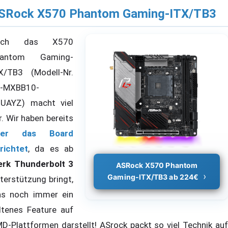
SRock X570 Phantom Gaming-ITX/TB3
uch das X570
hantom Gaming-
X/TB3 (Modell-Nr.
-MXBB10-
UAYZ) macht viel
r. Wir haben bereits
ber das Board
richtet
, da es ab
rk Thunderbolt 3
ASRock X570 Phantom
Gaming-ITX/TB3 ab 224€
terstützung bringt,
s noch immer ein
ltenes Feature auf
D-Plattformen darstellt! ASrock packt so viel Technik auf