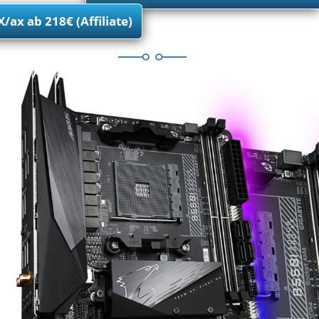
X/ax ab 218€ (Affiliate)