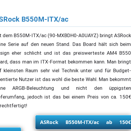
SRock B550M-ITX/ac
t dem B550M-ITX/ac (90-MXBDH0-A0UAYZ) bringt ASRock
ine Serie auf den neuen Stand. Das Board hält sich beim
sign eher schlicht und ist das preiswerteste AM4 B550
ard, dass man im ITX-Format bekommen kann. Man bringt
f kleinsten Raum sehr viel Technik unter und für Budget-
ientierte Nutzer ist das wohl die beste Wahl. Man bekommt
eine ARGB-Beleuchtung und nicht den üppigsten
eferumfang, jedoch ist das bei einem Preis von ca. 150€
rechtfertigt!
ASRock B550M-ITX/ac ab 150€