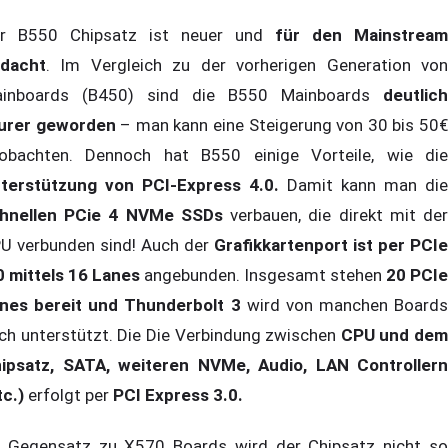
r B550 Chipsatz ist neuer und
für den Mainstream
dacht
. Im Vergleich zu der vorherigen Generation von
inboards (B450) sind die B550 Mainboards
deutlich
urer geworden
– man kann eine Steigerung von 30 bis 50
obachten. Dennoch hat B550 einige Vorteile, wie die
terstützung von PCI-Express 4.0.
Damit kann man die
hnellen PCie 4 NVMe SSDs
verbauen, die direkt mit de
U verbunden sind! Auch der
Grafikkartenport ist per PCIe
0 mittels 16 Lanes
angebunden. Insgesamt stehen
20 PCIe
nes bereit und Thunderbolt 3
wird von manchen Boards
ch unterstützt. Die Die Verbindung zwischen
CPU und dem
ipsatz, SATA, weiteren NVMe, Audio, LAN Controllern
tc.)
erfolgt per
PCI Express 3.0.
 Gegensatz zu X570 Boards wird der Chipsatz nicht so