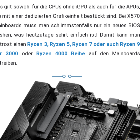
s gilt sowohl für die CPUs ohne iGPU als auch für die APUs,
e mit einer dedizierten Grafikeinheit bestückt sind. Bei X570
inboards muss man schlimmstenfalls nur ein neues BIOS
ashen, was heutzutage sehrt einfach ist! Damit kann man
trost einen
Ryzen 3, Ryzen 5, Ryzen 7 oder auch Ryzen 
r 3000
oder
Ryzen 4000 Reihe
auf den Mainboards
treiben.