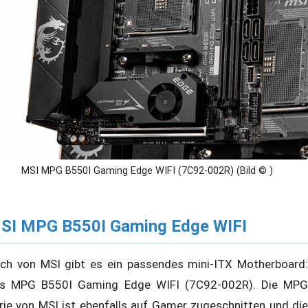
MSI MPG B550I Gaming Edge WIFI (7C92-002R) (Bild © )
SI MPG B550I Gaming Edge WIFI
ch von MSI gibt es ein passendes mini-ITX Motherboard:
s MPG B550I Gaming Edge WIFI (7C92-002R). Die MPG
rie von MSI ist ebenfalls auf Gamer zugeschnitten und die