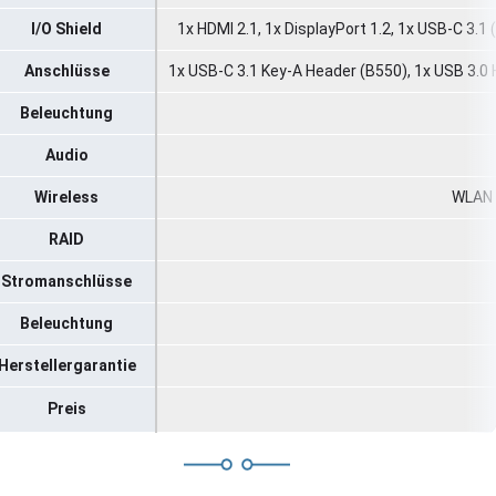
I/O Shield
1x HDMI 2.1, 1x DisplayPort 1.2, 1x USB-C 3.1 
Anschlüsse
1x USB-C 3.1 Key-A Header (B550), 1x USB 3.0 
Beleuchtung
Audio
Wireless
WLAN 8
RAID
Stromanschlüsse
Beleuchtung
Herstellergarantie
Preis