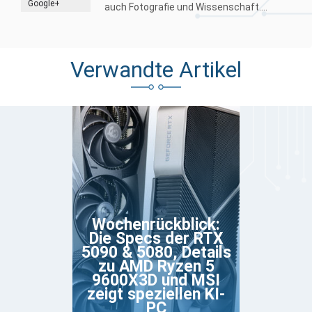
Google+
auch Fotografie und Wissenschaft....
Verwandte Artikel
Wochenrückblick:
Die Specs der RTX
5090 & 5080, Details
zu AMD Ryzen 5
9600X3D und MSI
zeigt speziellen KI-
PC