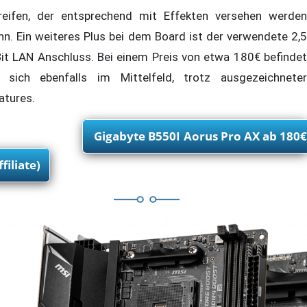
reifen, der entsprechend mit Effekten versehen werden
nn. Ein weiteres Plus bei dem Board ist der verwendete 2,5
it LAN Anschluss. Bei einem Preis von etwa 180€ befindet
 sich ebenfalls im Mittelfeld, trotz ausgezeichneter
atures.
Gigabyte B550I Aorus Pro AX ab 180€
ffiliate)