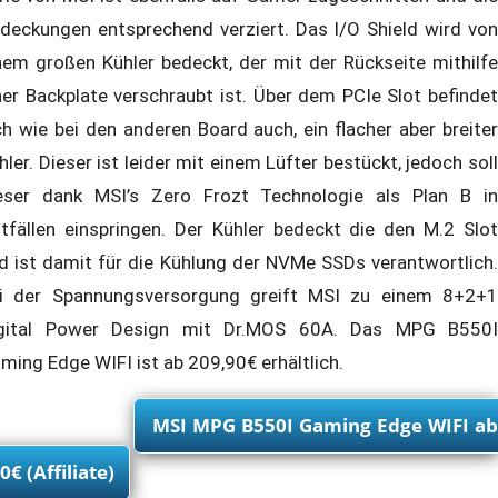
deckungen entsprechend verziert. Das I/O Shield wird von
nem großen Kühler bedeckt, der mit der Rückseite mithilfe
ner Backplate verschraubt ist. Über dem PCIe Slot befindet
ch wie bei den anderen Board auch, ein flacher aber breiter
hler. Dieser ist leider mit einem Lüfter bestückt, jedoch soll
eser dank MSI’s Zero Frozt Technologie als Plan B in
tfällen einspringen. Der Kühler bedeckt die den M.2 Slot
d ist damit für die Kühlung der NVMe SSDs verantwortlich.
i der Spannungsversorgung greift MSI zu einem 8+2+1
gital Power Design mit Dr.MOS 60A. Das MPG B550I
ming Edge WIFI ist ab 209,90€ erhältlich.
MSI MPG B550I Gaming Edge WIFI ab
0€ (Affiliate)