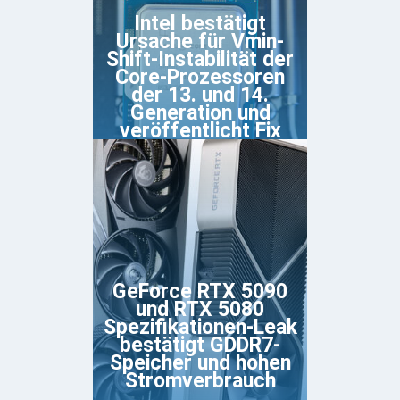
Intel bestätigt
Ursache für Vmin-
Shift-Instabilität der
Core-Prozessoren
der 13. und 14.
Generation und
veröffentlicht Fix
GeForce RTX 5090
und RTX 5080
Spezifikationen-Leak
bestätigt GDDR7-
Speicher und hohen
Stromverbrauch