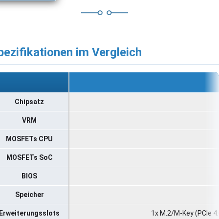
pezifikationen im Vergleich
Chipsatz
VRM
MOSFETs CPU
MOSFETs SoC
BIOS
Speicher
Erweiterungsslots
1x M.2/​M-Key (PCIe 4.