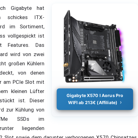
ch Gigabyte hat
n schickes ITX-
rd im Sortiment,
ss vollgespickt ist
t Features. Das
ard wird von zwei
cht großen Kühlern
deckt, von denen
r am PCIe Slot mit
nem kleinen Lüfter
Gigabyte X570 I Aorus Pro
stückt ist. Dieser
WIFI ab 213€ (Affiliate)
rd zur Kühlung von
VMe SSDs im
runter liegenden
2 Slot sowie dem darunter verborgenen X570 Chipsatzes.