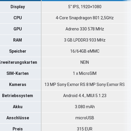
Display
5″ IPS, 1920×1080
CPU
4-Core Snapdragon 801 2,5GHz
GPU
Adreno 330 578 MHz
RAM
3 GB LPDDR3 933 MHz
Speicher
16/64GB eMMC
Erweiterungskarten
NEIN
SIM-Karten
1 x MicroSIM
Kameras
13 MP Sony Exmor RS 8 MP Sony Exmor RS
Betriebssystem
Android 4.4., MIUI 5.1.23
Akku
3.080 mAh
Anschlüsse
microUSB
Preis
315 EUR