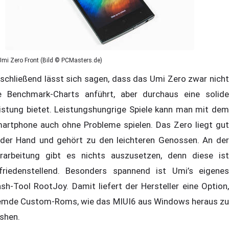
Umi Zero Front (Bild © PCMasters.de)
schließend lässt sich sagen, dass das Umi Zero zwar nicht
e Benchmark-Charts anführt, aber durchaus eine solide
istung bietet. Leistungshungrige Spiele kann man mit dem
artphone auch ohne Probleme spielen. Das Zero liegt gut
 der Hand und gehört zu den leichteren Genossen. An der
rarbeitung gibt es nichts auszusetzen, denn diese ist
friedenstellend. Besonders spannend ist Umi’s eigenes
ash-Tool RootJoy. Damit liefert der Hersteller eine Option,
emde Custom-Roms, wie das MIUI6 aus Windows heraus zu
ashen.