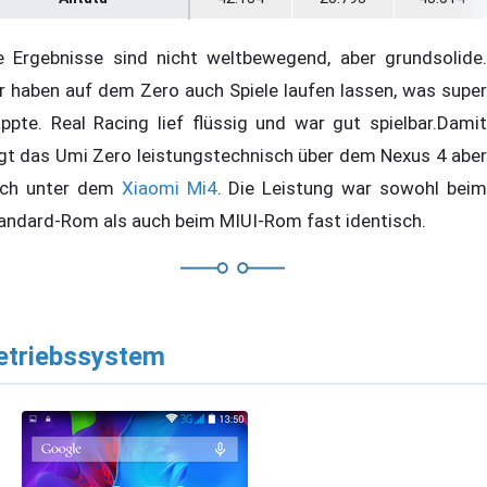
e Ergebnisse sind nicht weltbewegend, aber grundsolide.
r haben auf dem Zero auch Spiele laufen lassen, was super
appte. Real Racing lief flüssig und war gut spielbar.Damit
egt das Umi Zero leistungstechnisch über dem Nexus 4 aber
ch unter dem
Xiaomi Mi4
. Die Leistung war sowohl bei
andard-Rom als auch beim MIUI-Rom fast identisch.
etriebssystem