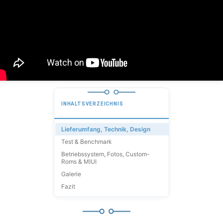
INHALTSVERZEICHNIS
Lieferumfang, Technik, Design
Test & Benchmark
Betriebssystem, Fotos, Custom-
Roms & MIUI
Galerie
Fazit