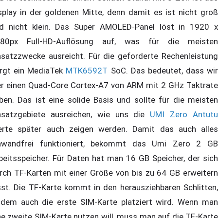
splay in der goldenen Mitte, denn damit es ist nicht groß
d nicht klein. Das Super AMOLED-Panel löst in 1920 x
80px Full-HD-Auflösung auf, was für die meisten
nsatzzwecke ausreicht. Für die geforderte Rechenleistung
rgt ein MediaTek
MTK6592T
SoC. Das bedeutet, dass wir
er einen Quad-Core Cortex-A7 von ARM mit 2 GHz Taktrate
ben. Das ist eine solide Basis und sollte für die meisten
nsatzgebiete ausreichen, wie uns die
UMI Zero Antut
rte später auch zeigen werden. Damit das auch alles
nwandfrei funktioniert, bekommt das Umi Zero 2 GB
beitsspeicher. Für Daten hat man 16 GB Speicher, der sich
rch TF-Karten mit einer Größe von bis zu 64 GB erweitern
sst. Die TF-Karte kommt in den herausziehbaren Schlitten,
 dem auch die erste SIM-Karte platziert wird. Wenn man
ne zweite SIM-Karte nutzen will, muss man auf die TF-Karte