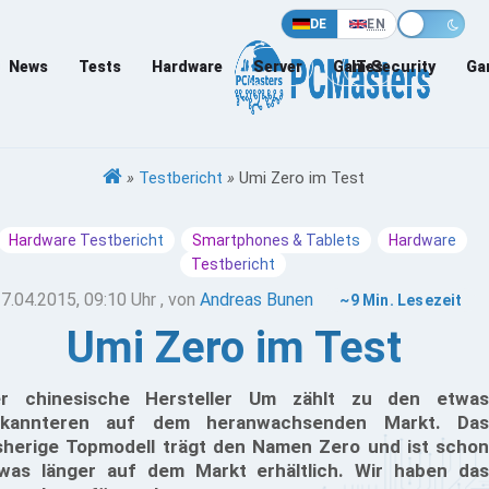
DE
EN
News
Tests
Hardware
Server
Games
IT-Security
Ga
»
Testbericht
»
Umi Zero im Test
Hardware Testbericht
Smartphones & Tablets
Hardware
Testbericht
7.04.2015, 09:10 Uhr
, von
Andreas Bunen
~9 Min. Lesezeit
Umi Zero im Test
r chinesische Hersteller Um zählt zu den etwas
ekannteren auf dem heranwachsenden Markt. Das
sherige Topmodell trägt den Namen Zero und ist schon
was länger auf dem Markt erhältlich. Wir haben das