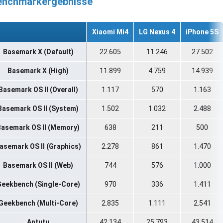
enchmarkergebnisse
Xiaomi Mi4
LG Nexus 4
iPhone 5S
Basemark X (Default)
22.605
11.246
27.502
Basemark X (High)
11.899
4.759
14.939
Basemark OS II (Overall)
1.117
570
1.163
Basemark OS II (System)
1.502
1.032
2.488
Basemark OS II (Memory)
638
211
500
asemark OS II (Graphics)
2.278
861
1.470
Basemark OS II (Web)
744
576
1.000
eekbench (Single-Core)
970
336
1.411
Geekbench (Multi-Core)
2.835
1.111
2.541
Antutu
42.134
25.793
43.514