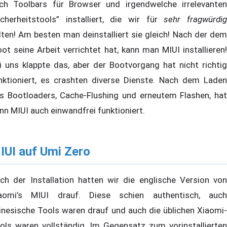
ch Toolbars für Browser und irgendwelche irrelevanten
icherheitstools” installiert, die wir für
sehr fragwürdi
lten! Am besten man deinstalliert sie gleich! Nach der dem
oot seine Arbeit verrichtet hat, kann man MIUI installieren!
i uns klappte das, aber der Bootvorgang hat nicht richtig
nktioniert, es crashten diverse Dienste. Nach dem Laden
s Bootloaders, Cache-Flushing und erneutem Flashen, hat
nn MIUI auch einwandfrei funktioniert.
IUI auf Umi Zero
ch der Installation hatten wir die englische Version von
aomi’s MIUI drauf. Diese schien authentisch, auch
inesische Tools waren drauf und auch die üblichen Xiaomi-
ols waren vollständig. Im Gegensatz zum vorinstallierten