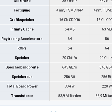
Die Größe
357 mm²
357 m
Fertigung
4 nm, TSMC N4P
4 nm, TSM
Grafikspeicher
16 Gb GDDR6
16 Gb GD
Infinity Cache
64 MB
63 MB
Raytracing Accelerators
64
56
ROPs
64
64
Speicher
20 Gbit/s
20 Gbit
Speicherbandbreite
645 GB/s
645 GB
Speicherbus
256 Bit
256 Bi
Total Board Power
304 W
220 W
Transistoren
53,9 Milliarden
53,9 Milli