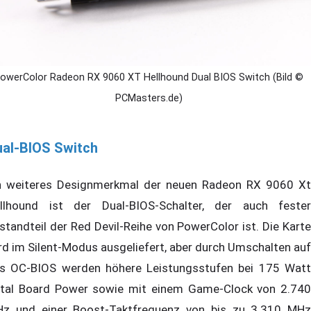
owerColor Radeon RX 9060 XT Hellhound Dual BIOS Switch (Bild ©
PCMasters.de)
ual-BIOS Switch
n weiteres Designmerkmal der neuen Radeon RX 9060 Xt
llhound ist der Dual-BIOS-Schalter, der auch fester
standteil der Red Devil-Reihe von PowerColor ist. Die Karte
rd im Silent-Modus ausgeliefert, aber durch Umschalten auf
s OC-BIOS werden höhere Leistungsstufen bei 175 Watt
tal Board Power sowie mit einem Game-Clock von 2.740
z und einer Boost-Taktfrequenz von bis zu 3.310 MHz