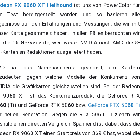
deon RX 9060 XT Hellhound
ist uns von PowerColor fü
n Test bereitgestellt worden und so basieren alle
gebnisse auf den Erfahrungen und Messungen, die wir mit
eser Karte gesammelt haben. In allen Fällen betrachten wir
r die 16 GB-Variante, weil weder NVIDIA noch AMD die 8-
-Karten an Redaktionen ausgeliefert haben.
MD hat das Namensschema geändert, um Käufern
zudeuten, gegen welche Modelle der Konkurrenz von
IDIA die Grafikkarten gleichzustellen sind. Bei der Radeon
X 90
60
XT ist das Konkurrenzprodukt die GeForce RTX
60
(Ti) und GeForce RTX 50
60
bzw.
GeForce RTX 50
60
T
r neuen Generation. Gegen die RTX 5060 Ti ziehen wir
shalb einen direkten Vergleich. Spannend ist dabei, dass die
deon RX 9060 XT einen Startpreis von 369 € hat, wobei die