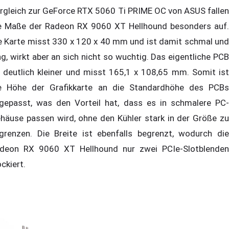
rgleich zur GeForce RTX 5060 Ti PRIME OC von ASUS fallen
e Maße der Radeon RX 9060 XT Hellhound besonders auf.
e Karte misst 330 x 120 x 40 mm und ist damit schmal und
ng, wirkt aber an sich nicht so wuchtig. Das eigentliche PCB
t deutlich kleiner und misst 165,1 x 108,65 mm. Somit ist
e Höhe der Grafikkarte an die Standardhöhe des PCBs
gepasst, was den Vorteil hat, dass es in schmalere PC-
häuse passen wird, ohne den Kühler stark in der Größe zu
grenzen. Die Breite ist ebenfalls begrenzt, wodurch die
deon RX 9060 XT Hellhound nur zwei PCIe-Slotblenden
ockiert.