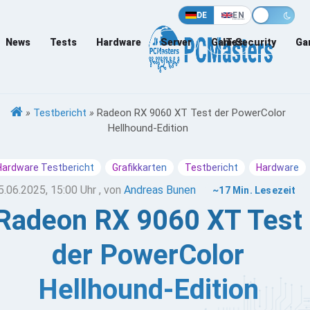
DE
EN
News
Tests
Hardware
Server
Games
IT-Security
Ga
»
Testbericht
»
Radeon RX 9060 XT Test der PowerColor
Hellhound-Edition
Hardware Testbericht
Grafikkarten
Testbericht
Hardware
5.06.2025, 15:00 Uhr
, von
Andreas Bunen
~17 Min. Lesezeit
Radeon RX 9060 XT Test
der PowerColor
Hellhound-Edition