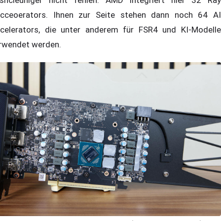
shcleuniger nicht fehlen. AMD integriert hier 32 Ray
cceoerators. Ihnen zur Seite stehen dann noch 64 AI
celerators, die unter anderem für FSR4 und KI-Modelle
rwendet werden.