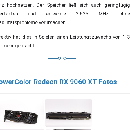
z hochsetzen. Der Speicher ließ sich auch geringfügig
bertakten und erreichte 2.625 MHz, ohne
abilitätsprobleme verursachen.
fektiv hat dies in Spielen einen Leistungszuwachs von 1-3
s mehr gebracht.
owerColor Radeon RX 9060 XT Fotos