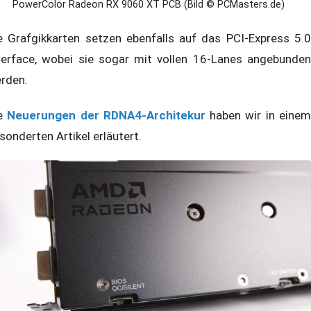
PowerColor Radeon RX 9060 XT PCB (Bild © PCMasters.de)
e Grafgikkarten setzen ebenfalls auf das PCI-Express 5.0
terface, wobei sie sogar mit vollen 16-Lanes angebunden
rden.
ie
Neuerungen der RDNA4-Architekur
haben wir in eine
sonderten Artikel erläutert.