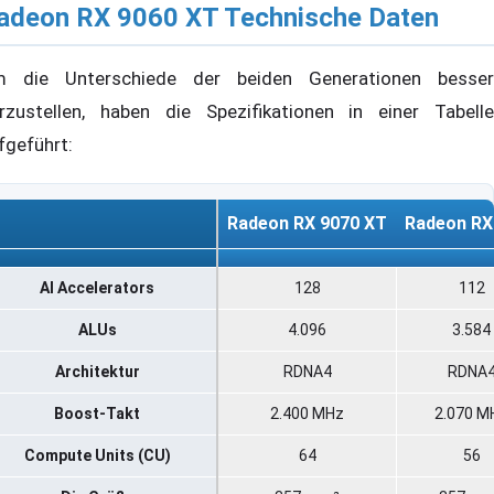
adeon RX 9060 XT Technische Daten
 die Unterschiede der beiden Generationen besser
rzustellen, haben die Spezifikationen in einer Tabelle
fgeführt:
Radeon RX 9070 XT
Radeon RX
Radeon RX 9070 XT
Radeon RX
AI Accelerators
128
112
ALUs
4.096
3.584
Architektur
RDNA4
RDNA
Boost-Takt
2.400 MHz
2.070 M
Compute Units (CU)
64
56