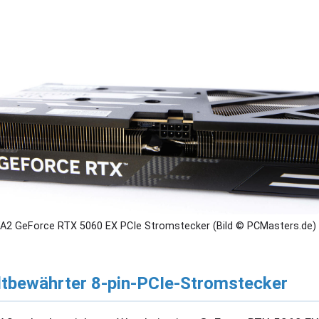
A2 GeForce RTX 5060 EX PCIe Stromstecker (Bild © PCMasters.de)
ltbewährter 8-pin-PCIe-Stromstecker