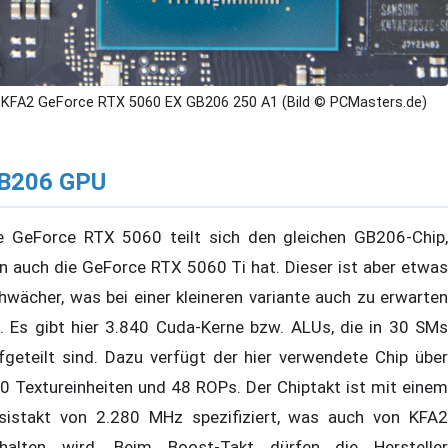
KFA2 GeForce RTX 5060 EX GB206 250 A1 (Bild © PCMasters.de)
B206 GPU
e GeForce RTX 5060 teilt sich den gleichen GB206-Chip,
n auch die GeForce RTX 5060 Ti hat. Dieser ist aber etwas
hwächer, was bei einer kleineren variante auch zu erwarten
t. Es gibt hier 3.840 Cuda-Kerne bzw. ALUs, die in 30 SMs
fgeteilt sind. Dazu verfügt der hier verwendete Chip über
0 Textureinheiten und 48 ROPs. Der Chiptakt ist mit einem
sistakt von 2.280 MHz spezifiziert, was auch von KFA2
halten wird. Beim Boost-Takt dürfen die Hersteller