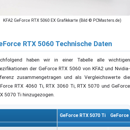
KFA2 GeForce RTX 5060 EX Grafikkarte (Bild © PCMasters.de)
eForce RTX 5060 Technische Daten
chfolgend haben wir in einer Tabelle alle wichtigen
ezifikationen der GeForce RTX 5060 von KFA2 und Nvidia-
ferenz zusammengetragen und als Vergleichswerte die
Force RTX 4060 Ti, RTX 3060 Ti, RTX 5070 und GeForce
X 5070 Ti hinzugezogen.
GeForce RTX 5070 Ti
GeForce
GeForce RTX 5070 Ti
GeForce