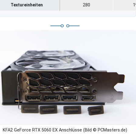
Textureinheiten
280
1
KFA2 GeForce RTX 5060 EX Anschlüsse (Bild © PCMasters.de)