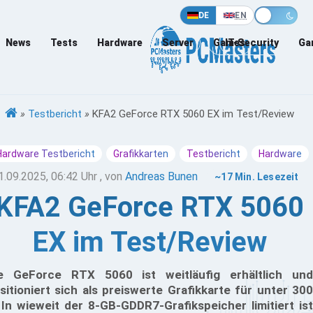
DE
EN
News
Tests
Hardware
Server
Games
IT-Security
Ga
»
Testbericht
»
KFA2 GeForce RTX 5060 EX im Test/Review
Hardware Testbericht
Grafikkarten
Testbericht
Hardware
1.09.2025, 06:42 Uhr
, von
Andreas Bunen
~17 Min. Lesezeit
KFA2 GeForce RTX 5060
EX im Test/Review
e GeForce RTX 5060 ist weitläufig erhältlich und
sitioniert sich als preiswerte Grafikkarte für unter 300
 In wieweit der 8-GB-GDDR7-Grafikspeicher limitiert ist