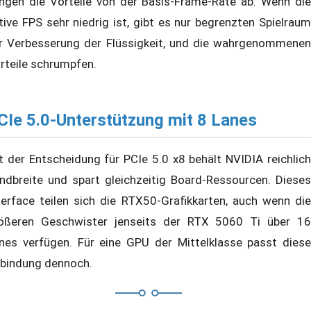
ngen die Vorteile von der Basis-Frame-Rate ab: Wenn die
tive FPS sehr niedrig ist, gibt es nur begrenzten Spielraum
r Verbesserung der Flüssigkeit, und die wahrgenommenen
rteile schrumpfen.
CIe 5.0-Unterstützung mit 8 Lanes
t der Entscheidung für PCIe 5.0 x8 behält NVIDIA reichlich
ndbreite und spart gleichzeitig Board-Ressourcen. Dieses
terface teilen sich die RTX50-Grafikkarten, auch wenn die
ößeren Geschwister jenseits der RTX 5060 Ti über 16
nes verfügen. Für eine GPU der Mittelklasse passt diese
bindung dennoch.