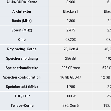
ALUs/CUDA-Kerne
8.960
6.
Architektur
Blackwell
Blac
Basis (MHz)
2.300
2.
Boost (MHz)
2.475
2.
Chip
GB203
GB
Raytracing-Kerne
70, Gen 4
48, 
Speicheranbidnung
256 Bit
192
Speicherbandbreite
896 GB/sec
672 
Speicherkonfiguration
16 GB GDDR7
12 GB
Speichertakt (MHz)
1.750
2.
TDP/TGP
300 W
25
Tensor-Kerne
280, Gen 5
192,