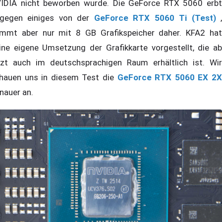
IDIA nicht beworben wurde. Die GeForce RTX 5060 erbt
gegen einiges von der
GeForce RTX 5060 Ti (Test)
mmt aber nur mit 8 GB Grafikspeicher daher. KFA2 hat
ine eigene Umsetzung der Grafikkarte vorgestellt, die ab
tzt auch im deutschsprachigen Raum erhältlich ist. Wir
hauen uns in diesem Test die
GeForce RTX 5060 EX 2
nauer an.