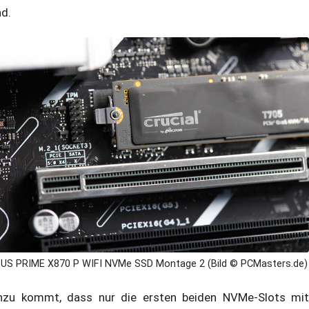
nd.
US PRIME X870 P WIFI NVMe SSD Montage 2 (Bild © PCMasters.de)
nzu kommt, dass nur die ersten beiden NVMe-Slots mit