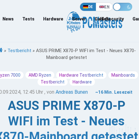
DE
EN
News
Tests
Hardware
Server
Games
IT-Security
Ga
»
Testbericht
»
ASUS PRIME X870-P WIFI im Test - Neues X870-
Mainboard getestet
yzen 7000
AMD Ryzen
Hardware Testbericht
Mainboards
Testbericht
Hardware
0.09.2024, 12:45 Uhr
, von
Andreas Bunen
~16 Min. Lesezeit
ASUS PRIME X870-P
WIFI im Test - Neues
X870-Mainboard getestet