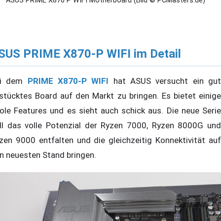
ASUS PRIME X870 P WIFI Motherboard (Bild © PCMasters.de)
SUS PRIME X870-P WIFI im Detail
ei dem
PRIME X870-P WIFI
hat ASUS versucht ein gu
stücktes Board auf den Markt zu bringen. Es bietet einige
ole Features und es sieht auch schick aus. Die neue Serie
ll das volle Potenzial der Ryzen 7000, Ryzen 8000G und
zen 9000 entfalten und die gleichzeitig Konnektivität auf
n neuesten Stand bringen.