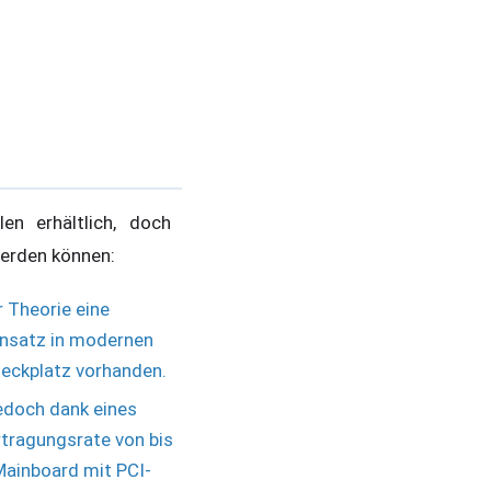
en erhältlich, doch
werden können:
 Theorie eine
Einsatz in modernen
teckplatz vorhanden.
jedoch dank eines
rtragungsrate von bis
Mainboard mit PCI-