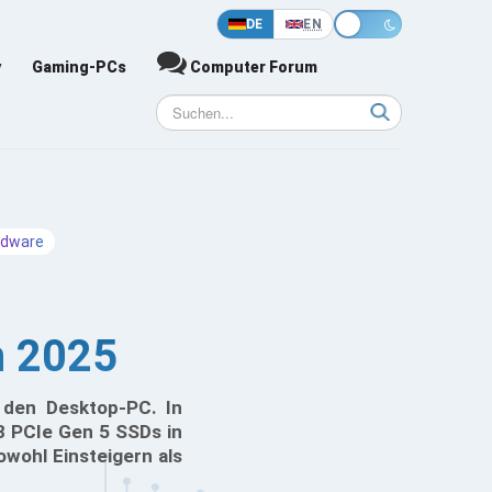
DE
EN
y
Gaming-PCs
Computer Forum
rdware
h 2025
 den Desktop-PC. In
3 PCIe Gen 5 SSDs in
wohl Einsteigern als