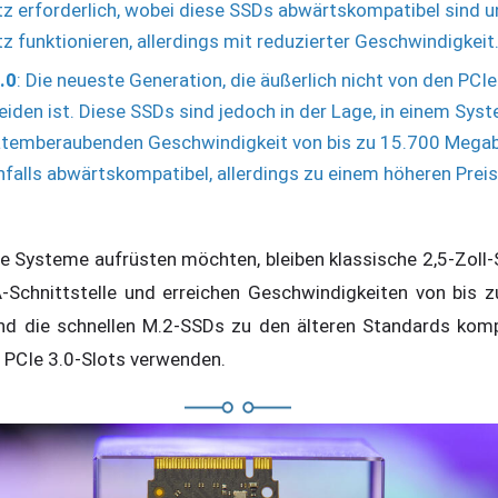
tz erforderlich, wobei diese SSDs abwärtskompatibel sind u
z funktionieren, allerdings mit reduzierter Geschwindigkeit
.0
: Die neueste Generation, die äußerlich nicht von den PCI
iden ist. Diese SSDs sind jedoch in der Lage, in einem Sys
 atemberaubenden Geschwindigkeit von bis zu 15.700 Mega
nfalls abwärtskompatibel, allerdings zu einem höheren Preis 
ere Systeme aufrüsten möchten, bleiben klassische 2,5-Zoll
-Schnittstelle und erreichen Geschwindigkeiten von bis 
d die schnellen M.2-SSDs zu den älteren Standards komp
 PCIe 3.0-Slots verwenden.