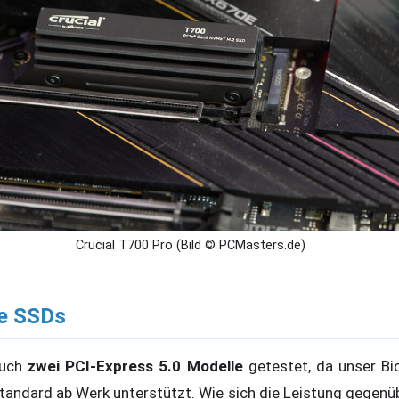
Crucial T700 Pro (Bild © PCMasters.de)
e SSDs
auch
zwei PCI-Express 5.0 Modelle
getestet, da unser Bi
tandard ab Werk unterstützt. Wie sich die Leistung gegen