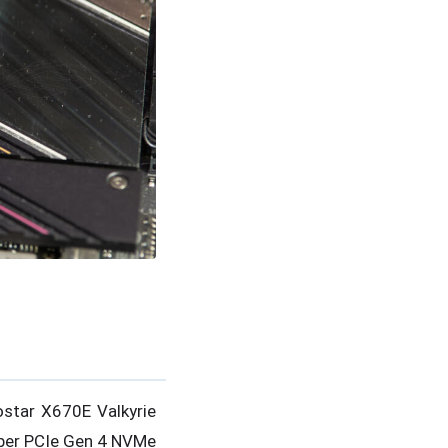
ostar X670E Valkyrie
über PCIe Gen 4 NVMe