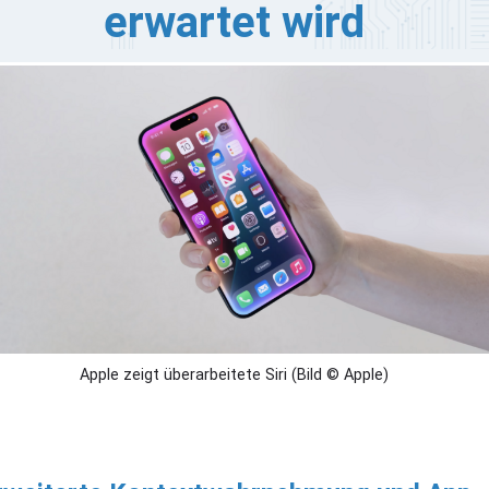
erwartet wird
ple bereitet für das kommende iOS 27-Update eine
fassende Neugestaltung von Siri vor und entwickelt
n Assistenten von einem einfachen Sprachtool zu einem
-Chatbot auf Systemebene weiter. Nach früheren
rzögerungen bei der Apple Intelligence-Architektur zielt
e neue Version darauf ab, sich tief in die Nutzerdaten
nd die Gerätehardware zu integrieren, um ein
ntextbewussteres Erlebnis zu bieten.
Apple zeigt überarbeitete Siri (Bild © Apple)