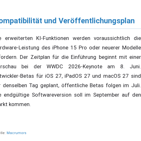
ompatibilität und Veröffentlichungsplan
e erweiterten KI-Funktionen werden voraussichtlich die
rdware-Leistung des iPhone 15 Pro oder neuerer Modelle
fordern. Der Zeitplan für die Einführung beginnt mit einer
orschau bei der WWDC 2026-Keynote am 8. Juni.
twickler-Betas für iOS 27, iPadOS 27 und macOS 27 sind
r denselben Tag geplant, öffentliche Betas folgen im Juli.
e endgültige Softwareversion soll im September auf den
rkt kommen.
lle:
Macrumors