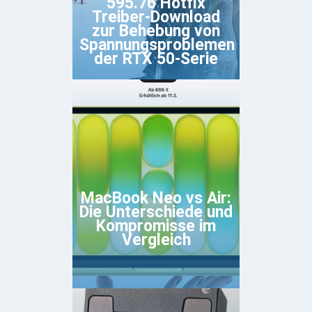
595.76 Hotfix
Treiber-Download
zur Behebung von
Spannungsproblemen
der RTX 50-Serie
MacBook Neo vs Air:
Die Unterschiede und
Kompromisse im
Vergleich