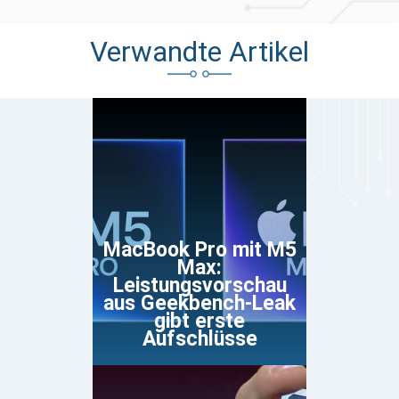
Verwandte Artikel
MacBook Pro mit M5
Max:
Leistungsvorschau
aus Geekbench-Leak
gibt erste
Aufschlüsse