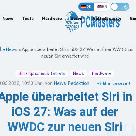
DE
EN
News
Tests
Hardware
Server
Games
IT-Security
Ga
»
News
»
Apple überarbeitet Siri in iOS 27: Was auf der WWDC zur
neuen Siri erwartet wird
Smartphones & Tablets
News
Hardware
3.06.2026, 10:23 Uhr
, von
News-Redaktion
~3 Min. Lesezeit
Apple überarbeitet Siri in
iOS 27: Was auf der
WWDC zur neuen Siri