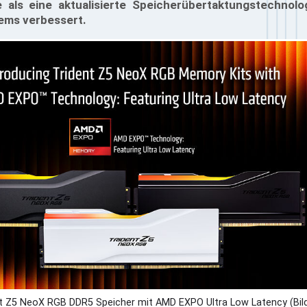
e als eine aktualisierte Speicherübertaktungstechnolo
ems verbessert.
nt Z5 NeoX RGB DDR5 Speicher mit AMD EXPO Ultra Low Latency (Bil