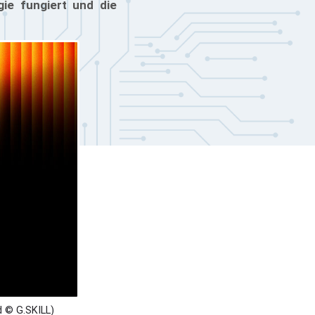
gie fungiert und die
d © G.SKILL)