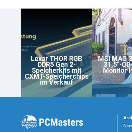
Lexar THOR RGB
MSI MAG 
DDR5 Gen 2-
31,5"-QD
Speicherkits mit
Monitor 
CXMT-Speicherchips
im Verkauf
Arc
News