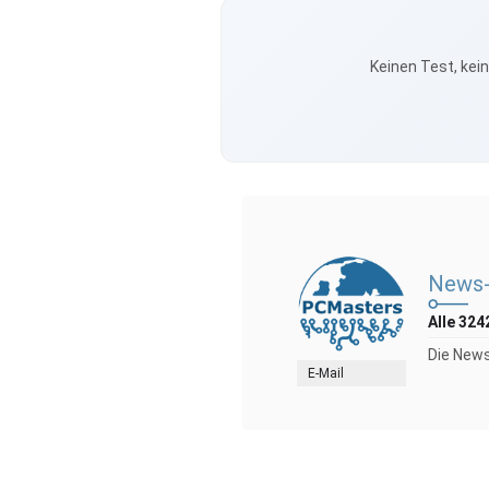
Keinen Test, kei
News-
Alle 324
Die News
E-Mail