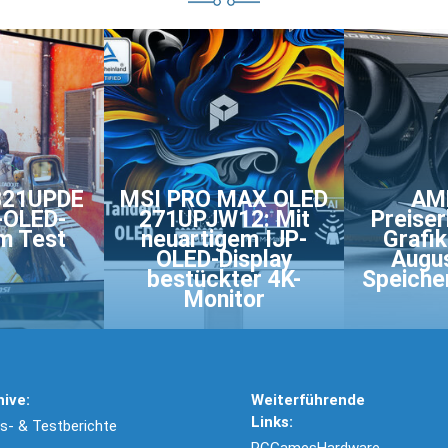
321UPDE
MSI PRO MAX OLED
AMD
-OLED-
271UPJW12: Mit
Preiser
im Test
neuartigem IJP-
Grafik
OLED-Display
Augu
bestückter 4K-
Speiche
Monitor
hive:
Weiterführende
Links:
- & Testberichte
PCGamesHardware