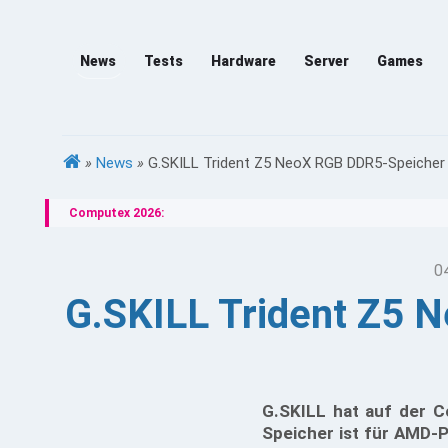
News
Tests
Hardware
Server
Games
»
News
»
G.SKILL Trident Z5 NeoX RGB DDR5-Speicher 
Computex 2026:
0
G.SKILL Trident Z5 
G.SKILL hat auf der C
Speicher ist für AMD-