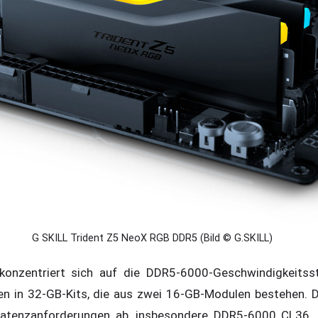
G SKILL Trident Z5 NeoX RGB DDR5 (Bild © G.SKILL)
konzentriert sich auf die DDR5-6000-Geschwindigkeitsst
en in 32-GB-Kits, die aus zwei 16-GB-Modulen bestehen. D
Latenzanforderungen ab, insbesondere DDR5-6000 CL36,