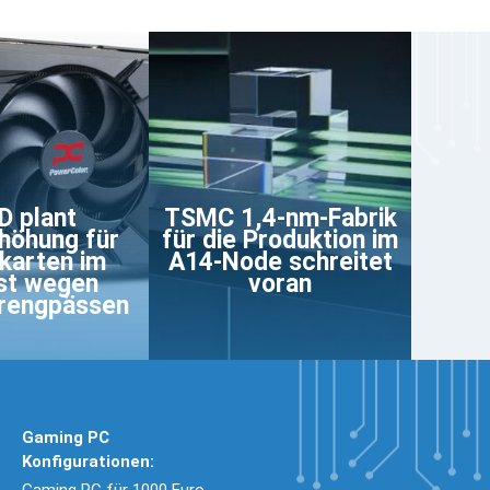
 plant
TSMC 1,4-nm-Fabrik
höhung für
für die Produktion im
karten im
A14-Node schreitet
st wegen
voran
rengpässen
Gaming PC
Konfigurationen:
Gaming PC für 1000 Euro