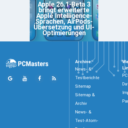
Apple 26.1-Beta 3
bringt erweiterte
Apple Intelligence-
Sprachen, AirPods-
Übersetzung und UI-
Optimierungen
Archive:
We
Li
News- &
PC
Testberichte
Da
Sitemap
Im
Sitemap &
Pa
Archiv
News- &
Test-Atom-