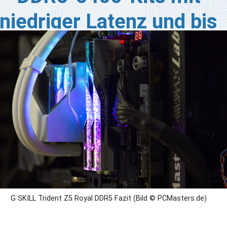
niedriger Latenz und bis
zu 96 GB für Intel- und
AMD-Plattformen
vorgestellt
SKILL hat neue DDR5-6400 CL30-Speicherkits mit
pazitäten von bis zu 96 GB (2×48 GB) vorgestellt. Die
uen Kits werden unter den Serien Trident Z5 RGB und
ident Z5 Royal erscheinen und bieten Unterstützung für
s Intel XMP 3.0-Profil für einfaches Übertakten.
G SKILL Trident Z5 Royal DDR5 Fazit (Bild © PCMasters.de)