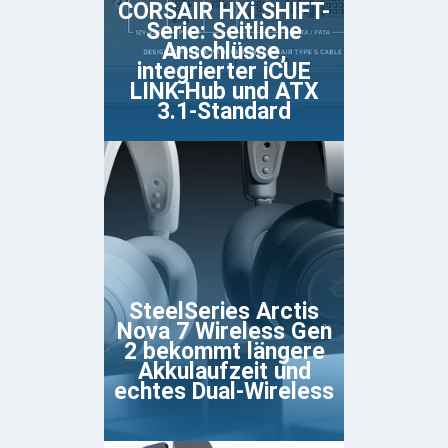
CORSAIR HXi SHIFT-
Serie: Seitliche
Anschlüsse,
integrierter iCUE
LINK-Hub und ATX
3.1-Standard
SteelSeries Arctis
Nova 7 Wireless Gen
2 bekommt längere
Akkulaufzeit und
echtes Dual-Wireless