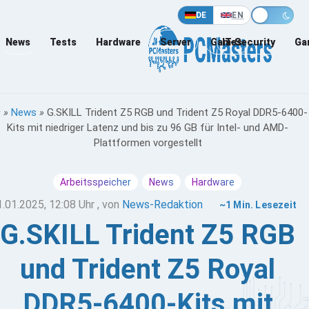
DE
EN
News
Tests
Hardware
Server
Games
IT-Security
Ga
»
News
»
G.SKILL Trident Z5 RGB und Trident Z5 Royal DDR5-6400-
Kits mit niedriger Latenz und bis zu 96 GB für Intel- und AMD-
Plattformen vorgestellt
Arbeitsspeicher
News
Hardware
1.01.2025, 12:08 Uhr
, von
News-Redaktion
~1 Min. Lesezeit
G.SKILL Trident Z5 RGB
und Trident Z5 Royal
DDR5-6400-Kits mit