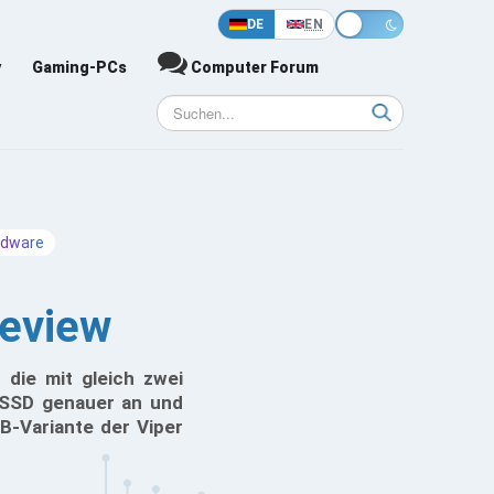
DE
EN
y
Gaming-PCs
Computer Forum
rdware
Review
 die mit gleich zwei
-SSD genauer an und
B-Variante der Viper