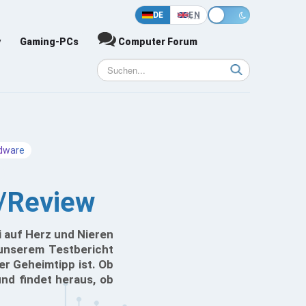
DE
EN
y
Gaming-PCs
Computer Forum
dware
t/Review
i auf Herz und Nieren
 unserem Testbericht
er Geheimtipp ist. Ob
und findet heraus, ob