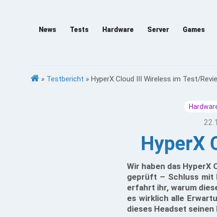
News
Tests
Hardware
Server
Games
»
Testbericht
»
HyperX Cloud III Wireless im Test/Revi
Hardware
22.
HyperX C
Wir haben das HyperX C
geprüft – Schluss mit 
erfahrt ihr, warum dies
es wirklich alle Erwart
dieses Headset seinen P