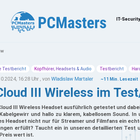
IT-Securit
ew
 Testbericht
Kopfhörer, Headsets & Audio
Testbericht
Har
10.2024, 16:28 Uhr
, von
Wladislaw Martaler
~11 Min. Lesezeit
loud III Wireless im Tes
loud III Wireless Headset ausführlich getestet und dabe
Kabelgewirr und hallo zu klarem, kabellosem Sound. In
es Headset nicht nur für Streamer und Filmfans ein echt
ungen erfüllt? Taucht ein in unseren detaillierten Test 
reis wert ist.