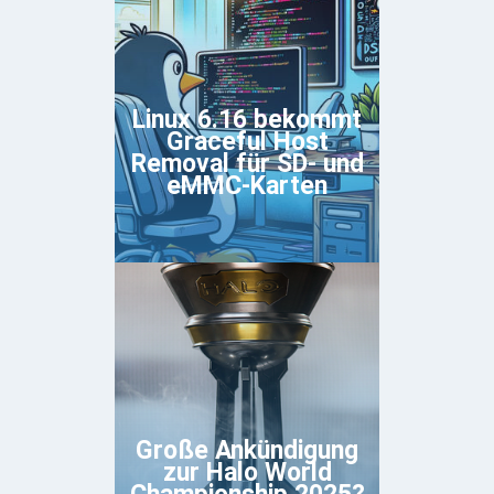
Linux 6.16 bekommt
Graceful Host
Removal für SD- und
eMMC-Karten
Große Ankündigung
zur Halo World