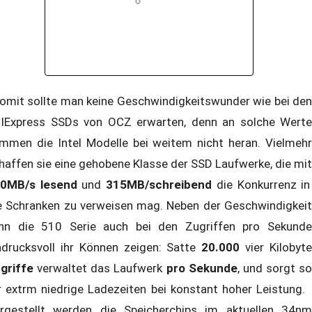
mit sollte man keine Geschwindigkeitswunder wie bei den
IExpress SSDs von OCZ erwarten, denn an solche Werte
mmen die Intel Modelle bei weitem nicht heran. Vielmehr
haffen sie eine gehobene Klasse der SSD Laufwerke, die mit
0MB/s lesend
und
315MB/schreibend
die Konkurrenz in
e Schranken zu verweisen mag. Neben der Geschwindigkeit
nn die 510 Serie auch bei den Zugriffen pro Sekunde
ndrucksvoll ihr Können zeigen: Satte
20.000
vier Kilobyt
griffe
verwaltet das Laufwerk
pro Sekunde
, und sorgt so
r extrm niedrige Ladezeiten bei konstant hoher Leistung.
rgestellt werden die Speicherchips im aktuellen 34nm