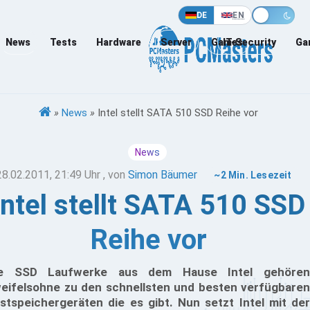
DE
EN
News
Tests
Hardware
Server
Games
IT-Security
Ga
»
News
»
Intel stellt SATA 510 SSD Reihe vor
News
28.02.2011, 21:49 Uhr
, von
Simon Bäumer
~2 Min. Lesezeit
Intel stellt SATA 510 SSD
Reihe vor
ie SSD Laufwerke aus dem Hause Intel gehören
eifelsohne zu den schnellsten und besten verfügbaren
stspeichergeräten die es gibt. Nun setzt Intel mit der