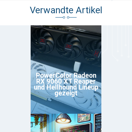
Verwandte Artikel
PowerColor Radeon
RX 9060 XT Reaper
und Hellhound Lineup
gezeigt