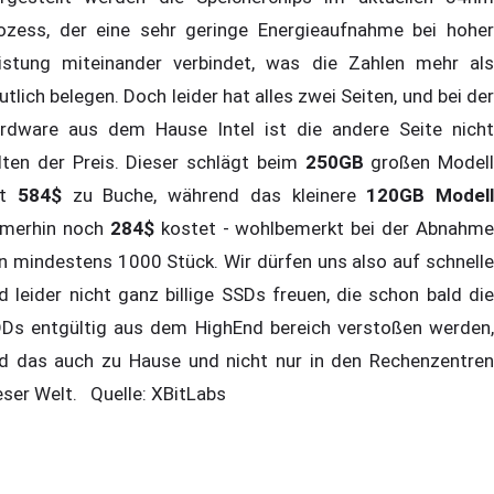
ozess, der eine sehr geringe Energieaufnahme bei hoher
istung miteinander verbindet, was die Zahlen mehr als
utlich belegen. Doch leider hat alles zwei Seiten, und bei der
rdware aus dem Hause Intel ist die andere Seite nicht
lten der Preis. Dieser schlägt beim
250GB
großen Modell
it
584$
zu Buche, während das kleinere
120GB Modell
merhin noch
284$
kostet - wohlbemerkt bei der Abnahme
n mindestens 1000 Stück. Wir dürfen uns also auf schnelle
d leider nicht ganz billige SSDs freuen, die schon bald die
Ds entgültig aus dem HighEnd bereich verstoßen werden,
d das auch zu Hause und nicht nur in den Rechenzentren
eser Welt. Quelle: XBitLabs