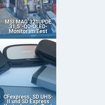
MSI MAG 321UPDE
31,5"-QD-OLED-
Monitor im Test
CFexpress, SD UHS-
II und SD Express