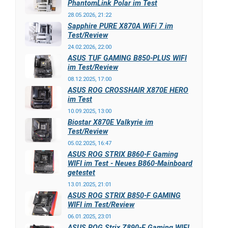
PhantomLink Polar im Test
28.05.2026, 21:22
Sapphire PURE X870A WiFi 7 im
Test/Review
24.02.2026, 22:00
ASUS TUF GAMING B850-PLUS WIFI
im Test/Review
08.12.2025, 17:00
ASUS ROG CROSSHAIR X870E HERO
im Test
10.09.2025, 13:00
Biostar X870E Valkyrie im
Test/Review
05.02.2025, 16:47
ASUS ROG STRIX B860-F Gaming
WIFI im Test - Neues B860-Mainboard
getestet
13.01.2025, 21:01
ASUS ROG STRIX B850-F GAMING
WIFI im Test/Review
06.01.2025, 23:01
ASUS ROG Strix Z890-F Gaming WIFI