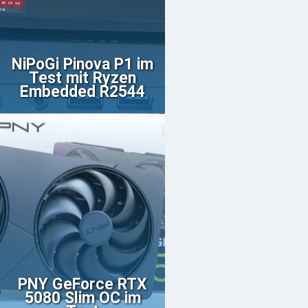
NiPoGi Pinova P1 im
Test mit Ryzen
Embedded R2544
PNY GeForce RTX
5080 Slim OC im