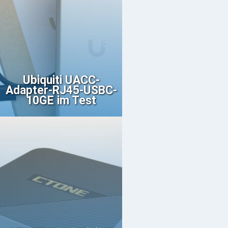
Ubiquiti UACC-
Adapter-RJ45-USBC-
10GE im Test