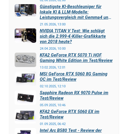
02.06.2026, 02:00
Günstigste KI-Beschleuniger für
lokale KI & LLM-Modelle:
Leistungsvergleich mit Gemma4 und
LLAMA3
21.05.2026, 13:00
NVIDIA TITAN V Test: Wie schlägt
sich die 2.999-€-Killer-Grafikkarte
von 2018 heute?
24.04.2026, 10:00
KFA2 GeForce RTX 5070 Ti HOF
Gaming White Edition im Test/Review
13.02.2026, 12:01
MSI GeForce RTX 5060 8G Gaming
OC im Test/Review
02.10.2025, 12:10
Sapphire Radeon RX 9070 Pulse im
Test/Review
05.09.2025, 10:46
KFA2 GeForce RTX 5060 EX im
Test/Review
01.09.2025, 06:42
Intel Arc B580 Test - Review der