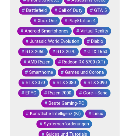
#
Battlefield
#
Call of Duty
#
GTA 5
#
Xbox One
#
PlayStation 4
#
Android Smartphones
#
Virtual Reality
#
Jurassic World Evolution
#
Diablo
#
RTX 2060
#
RTX 2070
#
GTX 1650
#
AMD Ryzen
#
Radeon RX 5700 (XT)
#
Smarthome
#
Games und Corona
#
RTX 3070
#
RTX 3080
#
RTX 3090
#
EPYC
#
Ryzen 7000
#
Core-i-Serie
#
Beste Gaming-PC
#
Künstliche Intelligenz (KI)
#
Linux
#
Systemanforderungen
#
Guides und Tutorials