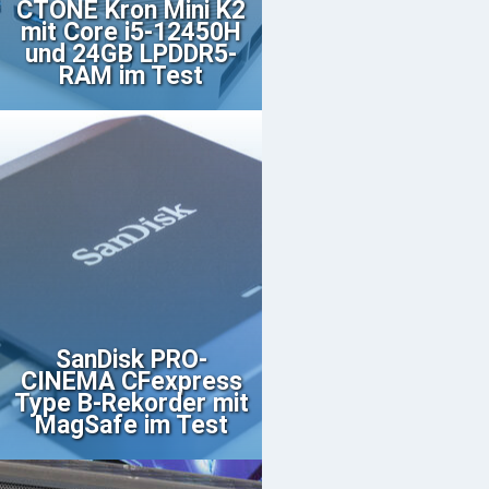
CTONE Kron Mini K2
mit Core i5-12450H
und 24GB LPDDR5-
RAM im Test
SanDisk PRO-
CINEMA CFexpress
Type B-Rekorder mit
MagSafe im Test