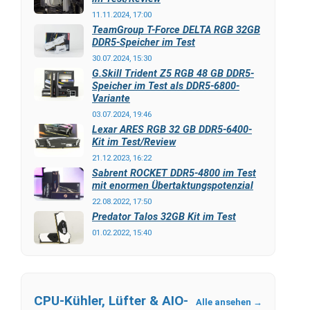
11.11.2024, 17:00
TeamGroup T-Force DELTA RGB 32GB
DDR5-Speicher im Test
30.07.2024, 15:30
G.Skill Trident Z5 RGB 48 GB DDR5-
Speicher im Test als DDR5-6800-
Variante
03.07.2024, 19:46
Lexar ARES RGB 32 GB DDR5-6400-
Kit im Test/Review
21.12.2023, 16:22
Sabrent ROCKET DDR5-4800 im Test
mit enormen Übertaktungspotenzial
22.08.2022, 17:50
Predator Talos 32GB Kit im Test
01.02.2022, 15:40
CPU-Kühler, Lüfter & AIO-
Alle ansehen →