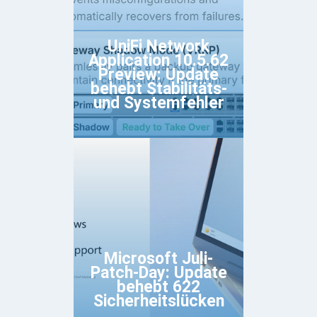
UniFi Network
Application 10.5.62
Preview: Update
behebt Stabilitäts-
und Systemfehler
Microsoft Juli-
Patch-Day: Update
behebt 622
Sicherheitslücken