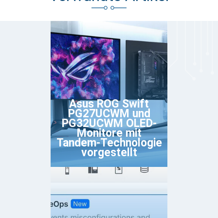
Asus ROG Swift
PG27UCWM und
PG32UCWM OLED-
Monitore mit
Tandem-Technologie
vorgestellt