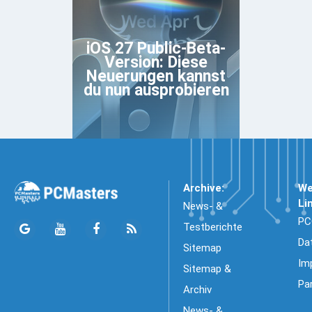
iOS 27 Public-Beta-
Version: Diese
Neuerungen kannst
du nun ausprobieren
Archive:
We
Li
News- &
PC
Testberichte
Da
Sitemap
Im
Sitemap &
Pa
Archiv
News- &