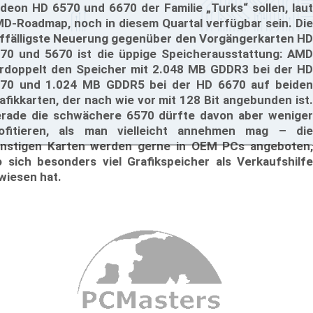
deon HD 6570 und 6670 der Familie „Turks“ sollen, laut
D-Roadmap, noch in diesem Quartal verfügbar sein. Die
ffälligste Neuerung gegenüber den Vorgängerkarten HD
70 und 5670 ist die üppige Speicherausstattung: AMD
rdoppelt den Speicher mit 2.048 MB GDDR3 bei der HD
70 und 1.024 MB GDDR5 bei der HD 6670 auf beiden
afikkarten, der nach wie vor mit 128 Bit angebunden ist.
rade die schwächere 6570 dürfte davon aber weniger
ofitieren, als man vielleicht annehmen mag – die
nstigen Karten werden gerne in OEM PCs angeboten,
 sich besonders viel Grafikspeicher als Verkaufshilfe
wiesen hat.