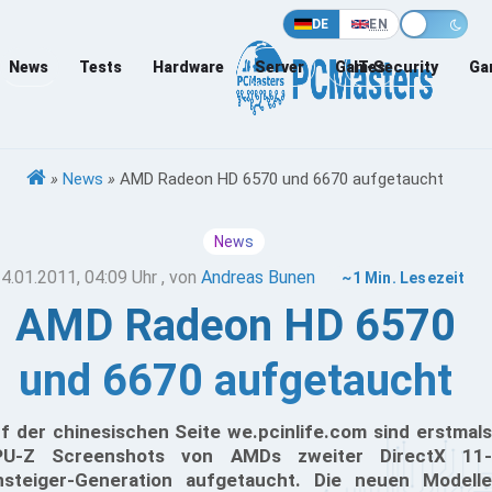
DE
EN
News
Tests
Hardware
Server
Games
IT-Security
Ga
»
News
»
AMD Radeon HD 6570 und 6670 aufgetaucht
News
4.01.2011, 04:09 Uhr
, von
Andreas Bunen
~1 Min. Lesezeit
AMD Radeon HD 6570
und 6670 aufgetaucht
f der chinesischen Seite we.pcinlife.com sind erstmals
PU-Z Screenshots von AMDs zweiter DirectX 11-
nsteiger-Generation aufgetaucht. Die neuen Modelle