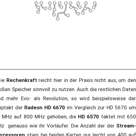
ie
Rechenkraft
reicht hier in der Praxis nicht aus, um de
oßen Speicher sinnvoll zu nutzen. Auch die restlichen Daten
nd mehr Evo- als Revolution, so wird beispielsweise der
iptakt der
Radeon HD 6670
im Vergleich zur HD 5670 u
 MHz auf 800 MHz gehoben, die
HD 6570
taktet mit 65
z genauso wie ihr Vorläufer. Die Anzahl der der
Stream-
ozessoren
stieg bei beiden Karten nur leicht von 400 auf