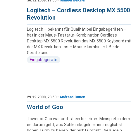
30.12.2008, 17:00 •
Manuel Reichel
Logitech – Cordless Desktop MX 5500
Revolution
Logitech – bekannt für Qualität bei Eingabegeräten –
hat in der Maus-Tastatur-Kombination Cordless
Desktop MX 5500 Revolution das MX 5500 Keyboard mi
der MX Revolution Laser Mouse kombiniert. Beide
Geräte sind ...
Eingabegeräte
29.12.2008, 23:50 •
Andreas Bunen
World of Goo
Tower of Goo war und ist ein beliebtes Minispiel, in dem
es darum geht, aus Schleimkugeln einen möglichst
hohen Turm zu bauen, der nicht umfällt. Die Kugeln