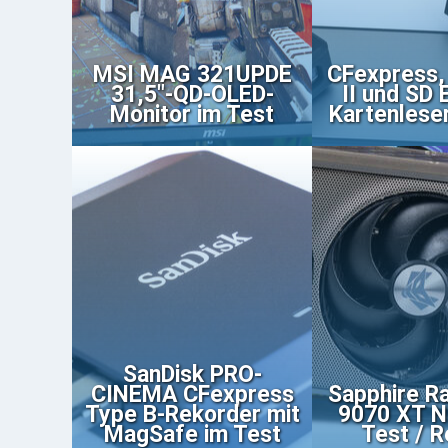
MSI MAG 321UPDE
CFexpress,
31,5"-QD-OLED-
II und SD 
Monitor im Test
Kartenlese
SanDisk PRO-
CINEMA CFexpress
Sapphire R
Type B-Rekorder mit
9070 XT N
MagSafe im Test
Test / 