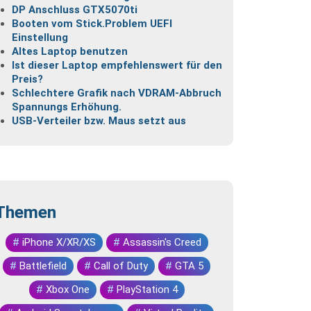
DP Anschluss GTX5070ti
Booten vom Stick.Problem UEFI
Einstellung
Altes Laptop benutzen
Ist dieser Laptop empfehlenswert für den
Preis?
Schlechtere Grafik nach VDRAM-Abbruch
Spannungs Erhöhung.
USB-Verteiler bzw. Maus setzt aus
Themen
#
iPhone X/XR/XS
#
Assassin's Creed
#
Battlefield
#
Call of Duty
#
GTA 5
#
Xbox One
#
PlayStation 4