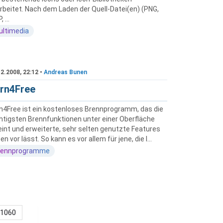
rbeitet. Nach dem Laden der Quell-Datei(en) (PNG,
 ...
ultimedia
2.2008, 22:12 •
Andreas Bunen
rn4Free
n4Free ist ein kostenloses Brennprogramm, das die
htigsten Brennfunktionen unter einer Oberfläche
eint und erweiterte, sehr selten genutzte Features
n vor lässt. So kann es vor allem für jene, die l...
rennprogramme
1060