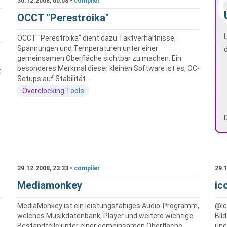
30.12.2008, 00:08 •
compiler
OCCT "Perestroika"
OCCT "Perestroika" dient dazu Taktverhältnisse,
Spannungen und Temperaturen unter einer
gemeinsamen Oberfläche sichtbar zu machen. Ein
besonderes Merkmal dieser kleinen Software ist es, OC-
t
Setups auf Stabilität ...
Overclocking Tools
29.12.2008, 23:33 •
compiler
29.1
Mediamonkey
ic
MediaMonkey ist ein leistungsfähiges Audio-Programm,
@ic
welches Musikdatenbank, Player und weitere wichtige
Bil
Bestandteile unter einer gemeinsamen Oberfläche
und