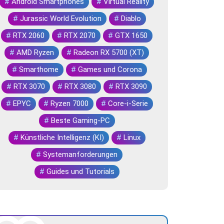
#
Android Smartphones
#
Virtual Reality
#
Jurassic World Evolution
#
Diablo
#
RTX 2060
#
RTX 2070
#
GTX 1650
#
AMD Ryzen
#
Radeon RX 5700 (XT)
#
Smarthome
#
Games und Corona
#
RTX 3070
#
RTX 3080
#
RTX 3090
#
EPYC
#
Ryzen 7000
#
Core-i-Serie
#
Beste Gaming-PC
#
Künstliche Intelligenz (KI)
#
Linux
#
Systemanforderungen
#
Guides und Tutorials