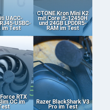
CTONE Kron Mini K2
iti UACC-
mit Core i5-12450H
-RJ45-USBC-
und 24GB LPDDR5-
 im Test
RAM im Test
Force RTX
lim OC im
Razer BlackShark V3
Test
Pro im Test