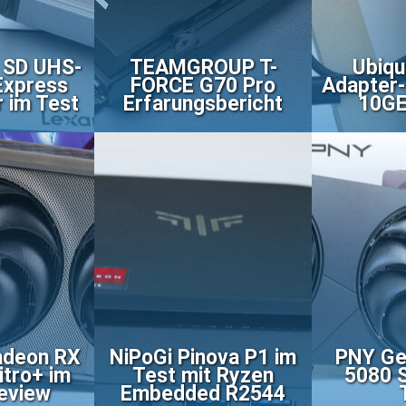
 SD UHS-
TEAMGROUP T-
Ubiqu
Express
FORCE G70 Pro
Adapter
r im Test
Erfarungsbericht
10GE
adeon RX
NiPoGi Pinova P1 im
PNY Ge
itro+ im
Test mit Ryzen
5080 S
Review
Embedded R2544