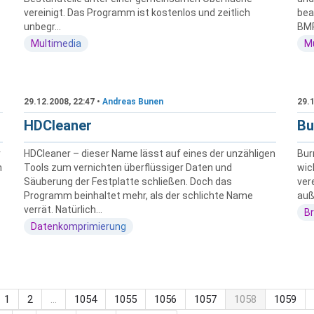
vereinigt. Das Programm ist kostenlos und zeitlich
bea
unbegr...
BMP,
Multimedia
M
29.12.2008, 22:47 •
Andreas Bunen
29.1
HDCleaner
Bu
r
HDCleaner – dieser Name lässt auf eines der unzähligen
Bur
n
Tools zum vernichten überflüssiger Daten und
wic
Säuberung der Festplatte schließen. Doch das
ver
Programm beinhaltet mehr, als der schlichte Name
auße
verrät. Natürlich...
B
Datenkomprimierung
1
2
…
1054
1055
1056
1057
1058
1059