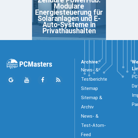
Zendure PowerHub:
Modulare
Energiesteuerung für
Solaranlagen und E-
Auto-Systeme in
Privathaushalten
Archive:
We
Li
News- &
PC
Testberichte
Da
Sitemap
Im
Sitemap &
Pa
Archiv
News- &
Test-Atom-
Feed