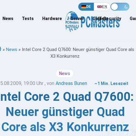
DE
EN
News
Tests
Hardware
Server
Games
IT-Security
Ga
»
News
»
Intel Core 2 Quad Q7600: Neuer günstiger Quad Core als
X3 Konkurrenz
News
5.08.2009, 19:00 Uhr
, von
Andreas Bunen
~1 Min. Lesezeit
Intel Core 2 Quad Q7600:
Neuer günstiger Quad
Core als X3 Konkurrenz