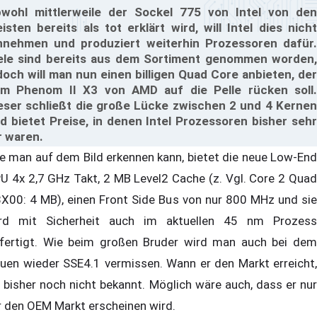
wohl mittlerweile der Sockel 775 von Intel von den
isten bereits als tot erklärt wird, will Intel dies nicht
nnehmen und produziert weiterhin Prozessoren dafür.
ele sind bereits aus dem Sortiment genommen worden,
doch will man nun einen billigen Quad Core anbieten, der
m Phenom II X3 von AMD auf die Pelle rücken soll.
eser schließt die große Lücke zwischen 2 und 4 Kernen
d bietet Preise, in denen Intel Prozessoren bisher sehr
r waren.
e man auf dem Bild erkennen kann, bietet die neue Low-End
U 4x 2,7 GHz Takt, 2 MB Level2 Cache (z. Vgl. Core 2 Quad
X00: 4 MB), einen Front Side Bus von nur 800 MHz und sie
rd mit Sicherheit auch im aktuellen 45 nm Prozess
fertigt. Wie beim großen Bruder wird man auch bei dem
uen wieder SSE4.1 vermissen. Wann er den Markt erreicht,
t bisher noch nicht bekannt. Möglich wäre auch, dass er nur
r den OEM Markt erscheinen wird.