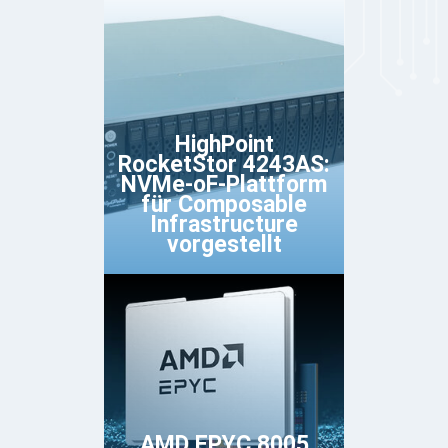
HighPoint
RocketStor 4243AS:
NVMe-oF-Plattform
für Composable
Infrastructure
vorgestellt
AMD EPYC 8005