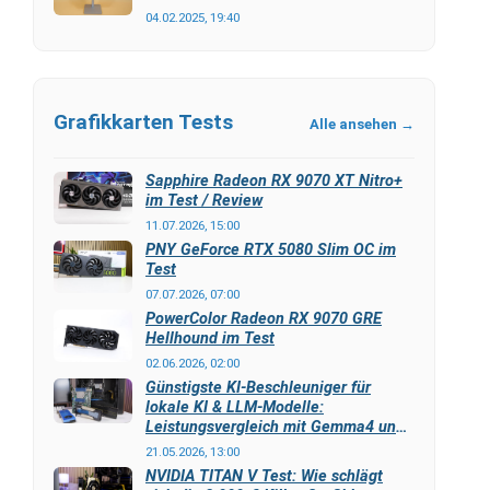
04.02.2025, 19:40
Grafikkarten Tests
Alle ansehen →
Sapphire Radeon RX 9070 XT Nitro+
im Test / Review
11.07.2026, 15:00
PNY GeForce RTX 5080 Slim OC im
Test
07.07.2026, 07:00
PowerColor Radeon RX 9070 GRE
Hellhound im Test
02.06.2026, 02:00
Günstigste KI-Beschleuniger für
lokale KI & LLM-Modelle:
Leistungsvergleich mit Gemma4 und
LLAMA3
21.05.2026, 13:00
NVIDIA TITAN V Test: Wie schlägt