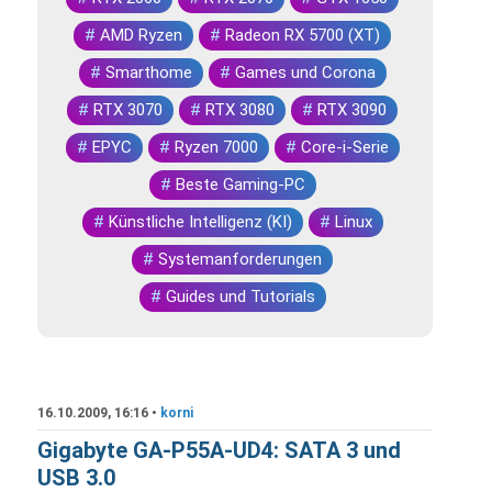
#
AMD Ryzen
#
Radeon RX 5700 (XT)
#
Smarthome
#
Games und Corona
#
RTX 3070
#
RTX 3080
#
RTX 3090
#
EPYC
#
Ryzen 7000
#
Core-i-Serie
#
Beste Gaming-PC
#
Künstliche Intelligenz (KI)
#
Linux
#
Systemanforderungen
#
Guides und Tutorials
16.10.2009, 16:16 •
korni
Gigabyte GA-P55A-UD4: SATA 3 und
USB 3.0