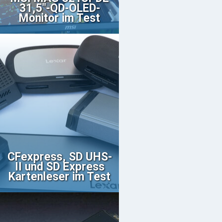
31,5"-QD-OLED-
Monitor im Test
CFexpress, SD UHS-
II und SD Express
Kartenleser im Test