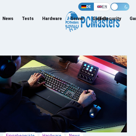
DE
EN
News
Tests
Hardware
Server
Games
IT-Security
Ga
Eingabegeräte
Hardware
News