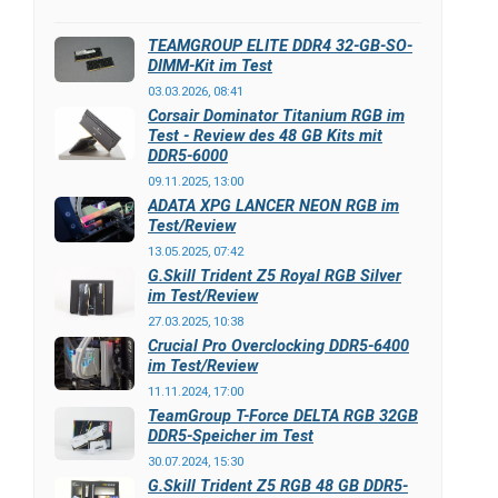
TEAMGROUP ELITE DDR4 32-GB-SO-
DIMM-Kit im Test
03.03.2026, 08:41
Corsair Dominator Titanium RGB im
Test - Review des 48 GB Kits mit
DDR5-6000
09.11.2025, 13:00
ADATA XPG LANCER NEON RGB im
Test/Review
13.05.2025, 07:42
G.Skill Trident Z5 Royal RGB Silver
im Test/Review
27.03.2025, 10:38
Crucial Pro Overclocking DDR5-6400
im Test/Review
11.11.2024, 17:00
TeamGroup T-Force DELTA RGB 32GB
DDR5-Speicher im Test
30.07.2024, 15:30
G.Skill Trident Z5 RGB 48 GB DDR5-