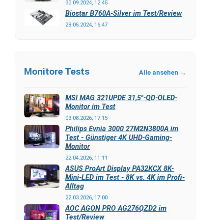
30.09.2024, 12:45
Biostar B760A-Silver im Test/Review
28.05.2024, 16:47
Monitore Tests
Alle ansehen →
MSI MAG 321UPDE 31,5"-QD-OLED-
Monitor im Test
03.08.2026, 17:15
Philips Evnia 3000 27M2N3800A im
Test - Günstiger 4K UHD-Gaming-
Monitor
22.04.2026, 11:11
ASUS ProArt Display PA32KCX 8K-
Mini-LED im Test - 8K vs. 4K im Profi-
Alltag
22.03.2026, 17:00
AOC AGON PRO AG276QZD2 im
Test/Review