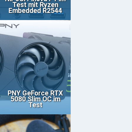
Test mit Ryzen
Embedded R2544
PNY GeForce RTX
5080 Slim OC im
Test