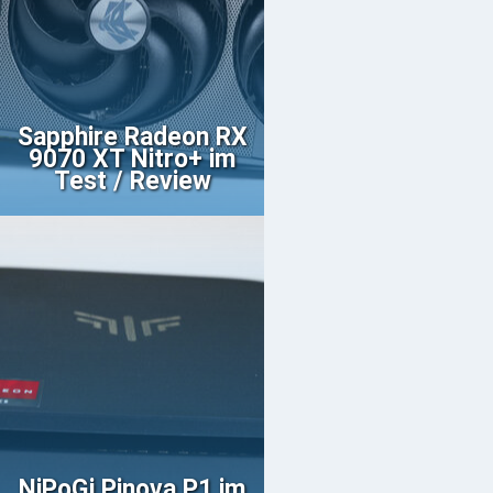
Sapphire Radeon RX
9070 XT Nitro+ im
Test / Review
NiPoGi Pinova P1 im