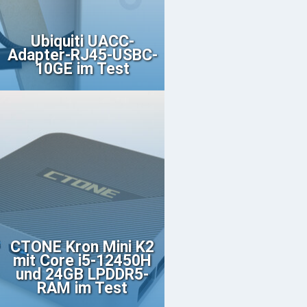
Ubiquiti UACC-
Adapter-RJ45-USBC-
10GE im Test
CTONE Kron Mini K2
mit Core i5-12450H
und 24GB LPDDR5-
RAM im Test