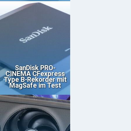
SanDisk PRO-
CINEMA CFexpress
Type B-Rekorder mit
MagSafe im Test