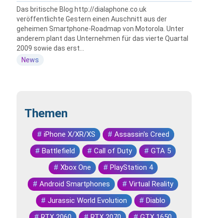
Das britische Blog http://dialaphone.co.uk
veröffentlichte Gestern einen Auschnitt aus der
geheimen Smartphone-Roadmap von Motorola. Unter
anderem plant das Unternehmen für das vierte Quartal
2009 sowie das erst...
News
Themen
#
iPhone X/XR/XS
#
Assassin's Creed
#
Battlefield
#
Call of Duty
#
GTA 5
#
Xbox One
#
PlayStation 4
#
Android Smartphones
#
Virtual Reality
#
Jurassic World Evolution
#
Diablo
#
RTX 2060
#
RTX 2070
#
GTX 1650