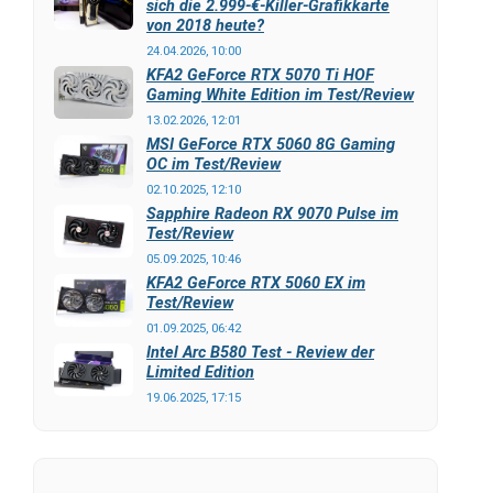
sich die 2.999-€-Killer-Grafikkarte
von 2018 heute?
24.04.2026, 10:00
KFA2 GeForce RTX 5070 Ti HOF
Gaming White Edition im Test/Review
13.02.2026, 12:01
MSI GeForce RTX 5060 8G Gaming
OC im Test/Review
02.10.2025, 12:10
Sapphire Radeon RX 9070 Pulse im
Test/Review
05.09.2025, 10:46
KFA2 GeForce RTX 5060 EX im
Test/Review
01.09.2025, 06:42
Intel Arc B580 Test - Review der
Limited Edition
19.06.2025, 17:15