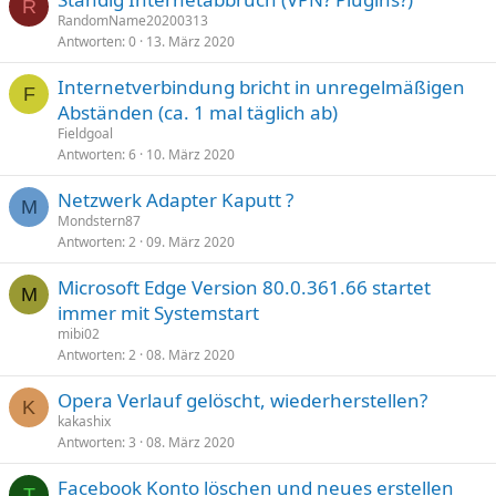
R
RandomName20200313
Antworten
0
13. März 2020
Internetverbindung bricht in unregelmäßigen
F
Abständen (ca. 1 mal täglich ab)
Fieldgoal
Antworten
6
10. März 2020
Netzwerk Adapter Kaputt ?
M
Mondstern87
Antworten
2
09. März 2020
Microsoft Edge Version 80.0.361.66 startet
M
immer mit Systemstart
mibi02
Antworten
2
08. März 2020
Opera Verlauf gelöscht, wiederherstellen?
K
kakashix
Antworten
3
08. März 2020
Facebook Konto löschen und neues erstellen
T