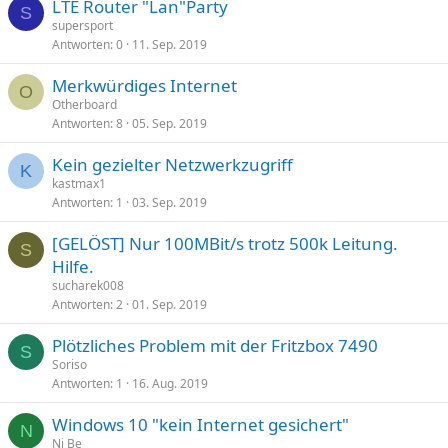
LTE Router "Lan"Party
S
supersport
Antworten
0
11. Sep. 2019
Merkwürdiges Internet
O
Otherboard
Antworten
8
05. Sep. 2019
Kein gezielter Netzwerkzugriff
K
kastmax1
Antworten
1
03. Sep. 2019
[GELÖST] Nur 100MBit/s trotz 500k Leitung.
S
Hilfe.
sucharek008
Antworten
2
01. Sep. 2019
Plötzliches Problem mit der Fritzbox 7490
S
Soriso
Antworten
1
16. Aug. 2019
Windows 10 "kein Internet gesichert"
N
Ni Be