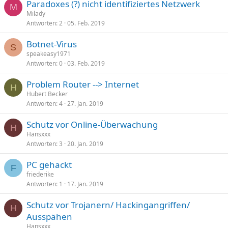
Paradoxes (?) nicht identifiziertes Netzwerk
M
Milady
Antworten
2
05. Feb. 2019
Botnet-Virus
S
speakeasy1971
Antworten
0
03. Feb. 2019
Problem Router --> Internet
H
Hubert Becker
Antworten
4
27. Jan. 2019
Schutz vor Online-Überwachung
H
Hansxxx
Antworten
3
20. Jan. 2019
PC gehackt
F
friederike
Antworten
1
17. Jan. 2019
Schutz vor Trojanern/ Hackingangriffen/
H
Ausspähen
Hansxxx