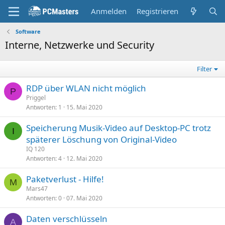
Anmelden
Registrieren
Software
Interne, Netzwerke und Security
Filter
RDP über WLAN nicht möglich
P
Priggel
Antworten
1
15. Mai 2020
Speicherung Musik-Video auf Desktop-PC trotz
I
späterer Löschung von Original-Video
IQ 120
Antworten
4
12. Mai 2020
Paketverlust - Hilfe!
M
Mars47
Antworten
0
07. Mai 2020
Daten verschlüsseln
A