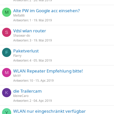
Antworten
2
26. Mai 2019
Alte PW im Google acc einsehen?
M
Mella86
Antworten
1
19. Mai 2019
Vdsl wlan router
S
Shaswar-do
Antworten
3
19. Mai 2019
Paketverlust
F
Flarry
Antworten
4
05. Mai 2019
WLAN Repeater Empfehlung bitte!
M
MrXY
Antworten
10
15. Apr. 2019
die Trailercam
K
kleineCaro
Antworten
2
04. Apr. 2019
WLAN nur eingeschränkt verfügbar
Y