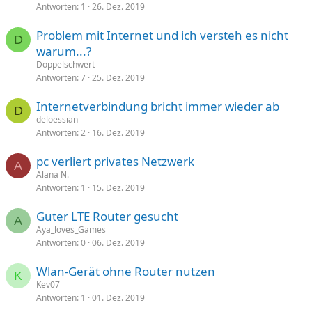
Antworten
1
26. Dez. 2019
Problem mit Internet und ich versteh es nicht
D
warum...?
Doppelschwert
Antworten
7
25. Dez. 2019
Internetverbindung bricht immer wieder ab
D
deloessian
Antworten
2
16. Dez. 2019
pc verliert privates Netzwerk
A
Alana N.
Antworten
1
15. Dez. 2019
Guter LTE Router gesucht
A
Aya_loves_Games
Antworten
0
06. Dez. 2019
Wlan-Gerät ohne Router nutzen
K
Kev07
Antworten
1
01. Dez. 2019