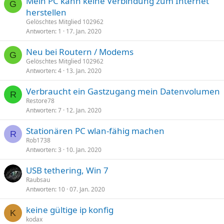
Mein PC kann keine Verbindung zum Internet
G
herstellen
Gelöschtes Mitglied 102962
Antworten
1
17. Jan. 2020
Neu bei Routern / Modems
G
Gelöschtes Mitglied 102962
Antworten
4
13. Jan. 2020
Verbraucht ein Gastzugang mein Datenvolumen
R
Restore78
Antworten
7
12. Jan. 2020
Stationären PC wlan-fähig machen
R
Rob1738
Antworten
3
10. Jan. 2020
USB tethering, Win 7
Raubsau
Antworten
10
07. Jan. 2020
keine gültige ip konfig
K
kodax