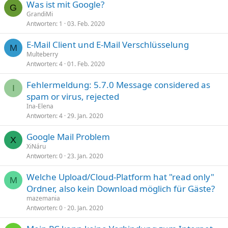
Was ist mit Google?
G
GrandiMi
Antworten
1
03. Feb. 2020
E-Mail Client und E-Mail Verschlüsselung
M
Multeberry
Antworten
4
01. Feb. 2020
Fehlermeldung: 5.7.0 Message considered as
I
spam or virus, rejected
Ina-Elena
Antworten
4
29. Jan. 2020
Google Mail Problem
X
XiNáru
Antworten
0
23. Jan. 2020
Welche Upload/Cloud-Platform hat "read only"
M
Ordner, also kein Download möglich für Gäste?
mazemania
Antworten
0
20. Jan. 2020