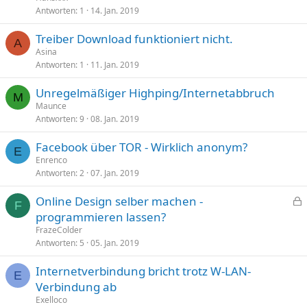
Antworten
1
14. Jan. 2019
Treiber Download funktioniert nicht.
A
Asina
Antworten
1
11. Jan. 2019
Unregelmäßiger Highping/Internetabbruch
M
Maunce
Antworten
9
08. Jan. 2019
Facebook über TOR - Wirklich anonym?
E
Enrenco
Antworten
2
07. Jan. 2019
Online Design selber machen -
F
e
programmieren lassen?
s
FrazeColder
p
Antworten
5
05. Jan. 2019
e
Internetverbindung bricht trotz W-LAN-
r
E
Verbindung ab
r
t
Exelloco