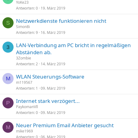
YoKe23
Antworten
0
19. März 2019
Netzwerkdienste funktionieren nicht
S
Simon8i
Antworten
9
16. März 2019
LAN-Verbindung am PC bricht in regelmäßigen
3
Abständen ab.
3Zombie
Antworten
2
14. März 2019
WLAN Steuerungs-Software
M
m119567
Antworten
1
09. März 2019
Internet stark verzögert...
P
PaykomanVll
Antworten
0
09. März 2019
Neuer Premium Email Anbieter gesucht
M
mike1969
Antworten
0
06. März 2019