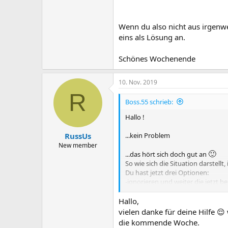
Wenn du also nicht aus irgenw
eins als Lösung an.
Schönes Wochenende
10. Nov. 2019
R
Boss.55 schrieb:
Hallo !
...kein Problem
RussUs
New member
🙂
...das hört sich doch gut an
So wie sich die Situation darstell
Du hast jetzt drei Optionen:
-ignorieren und weiter die jetz
-eine entsprechende PCI-Karte k
Hallo,
Du hast keine Berechtigung, d
vielen danke für deine Hilfe 
die kommende Woche.