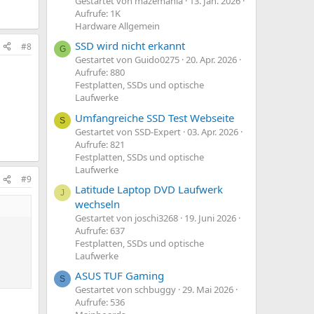
Gestartet von mazemania
13. Jan. 2026
Aufrufe: 1K
Hardware Allgemein
SSD wird nicht erkannt
#8
G
Gestartet von Guido0275
20. Apr. 2026
Aufrufe: 880
Festplatten, SSDs und optische
Laufwerke
Umfangreiche SSD Test Webseite
S
Gestartet von SSD-Expert
03. Apr. 2026
Aufrufe: 821
Festplatten, SSDs und optische
Laufwerke
#9
Latitude Laptop DVD Laufwerk
J
wechseln
Gestartet von joschi3268
19. Juni 2026
Aufrufe: 637
Festplatten, SSDs und optische
Laufwerke
ASUS TUF Gaming
S
Gestartet von schbuggy
29. Mai 2026
Aufrufe: 536