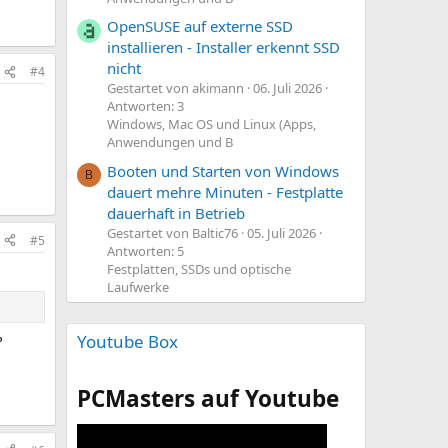
OpenSUSE auf externe SSD
installieren - Installer erkennt SSD
nicht
#4
Gestartet von akimann
06. Juli 2026
Antworten: 3
Windows, Mac OS und Linux (Apps,
Anwendungen und B
Booten und Starten von Windows
B
dauert mehre Minuten - Festplatte
dauerhaft in Betrieb
Gestartet von Baltic76
05. Juli 2026
#5
Antworten: 5
Festplatten, SSDs und optische
Laufwerke
Youtube Box
?
PCMasters auf Youtube