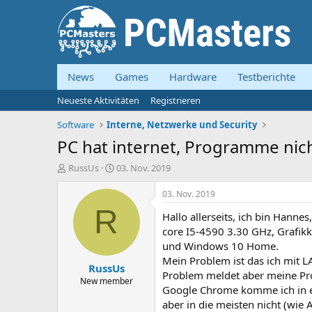
News
Games
Hardware
Testberichte
Neueste Aktivitäten
Registrieren
Software
Interne, Netzwerke und Security
PC hat internet, Programme nic
E
E
RussUs
03. Nov. 2019
r
r
s
s
03. Nov. 2019
t
t
R
Hallo allerseits, ich bin Hanne
e
e
l
l
core I5-4590 3.30 GHz, Grafi
l
l
und Windows 10 Home.
e
t
Mein Problem ist das ich mit 
RussUs
r
a
Problem meldet aber meine Pro
m
New member
Google Chrome komme ich in ein
aber in die meisten nicht (wie