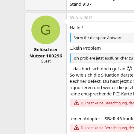
Stand 9:37
09. Nov. 2019
G
Hallo !
Sorry für die späte Antwort
...kein Problem
Gelöschter
Nutzer 100296
Ich probiere jetzt ausführlicher z
Guest
🙂
...das hört sich doch gut an
So wie sich die Situation darst
Rechner defekt. Du hast jetzt d
-ignorieren und weiter die je
-eine entsprechende PCI-Karte
Du hast keine Berechtigung, den
-einen Adapter USB>RJ45 kauf
Du hast keine Berechtigung, den