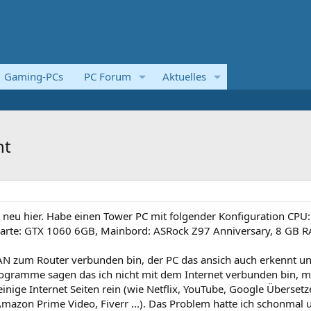
Gaming-PCs
PC Forum
Aktuelles
ht
s, neu hier. Habe einen Tower PC mit folgender Konfiguration CPU: 
kkarte: GTX 1060 6GB, Mainbord: ASRock Z97 Anniversary, 8 GB 
LAN zum Router verbunden bin, der PC das ansich auch erkennt un
gramme sagen das ich nicht mit dem Internet verbunden bin, m
ige Internet Seiten rein (wie Netflix, YouTube, Google Übersetzer
 Amazon Prime Video, Fiverr ...). Das Problem hatte ich schonmal 