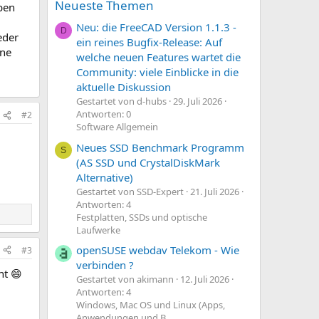
Neueste Themen
ben
Neu: die FreeCAD Version 1.1.3 -
D
eder
ein reines Bugfix-Release: Auf
ine
welche neuen Features wartet die
Community: viele Einblicke in die
aktuelle Diskussion
Gestartet von d-hubs
29. Juli 2026
Antworten: 0
#2
Software Allgemein
Neues SSD Benchmark Programm
S
(AS SSD und CrystalDiskMark
Alternative)
Gestartet von SSD-Expert
21. Juli 2026
Antworten: 4
Festplatten, SSDs und optische
Laufwerke
openSUSE webdav Telekom - Wie
#3
verbinden ?
ht 😄
Gestartet von akimann
12. Juli 2026
Antworten: 4
Windows, Mac OS und Linux (Apps,
Anwendungen und B