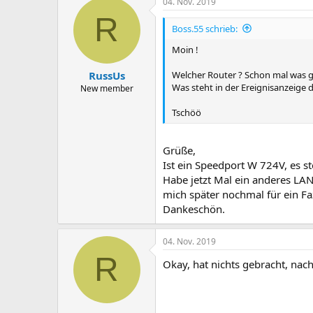
04. Nov. 2019
R
Boss.55 schrieb:
Moin !
Welcher Router ? Schon mal was g
RussUs
Was steht in der Ereignisanzeige 
New member
Tschöö
Grüße,
Ist ein Speedport W 724V, es st
Habe jetzt Mal ein anderes LAN 
mich später nochmal für ein Faz
Dankeschön.
04. Nov. 2019
R
Okay, hat nichts gebracht, na