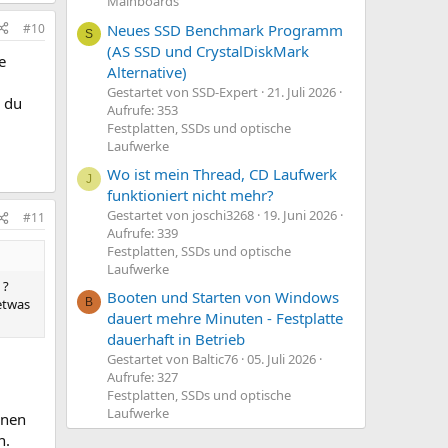
Mainboards
#10
Neues SSD Benchmark Programm
S
(AS SSD und CrystalDiskMark
e
Alternative)
Gestartet von SSD-Expert
21. Juli 2026
d du
Aufrufe: 353
Festplatten, SSDs und optische
Laufwerke
Wo ist mein Thread, CD Laufwerk
J
funktioniert nicht mehr?
Gestartet von joschi3268
19. Juni 2026
#11
Aufrufe: 339
Festplatten, SSDs und optische
Laufwerke
 ?
Booten und Starten von Windows
 etwas
B
dauert mehre Minuten - Festplatte
dauerhaft in Betrieb
Gestartet von Baltic76
05. Juli 2026
Aufrufe: 327
Festplatten, SSDs und optische
Laufwerke
rnen
n.