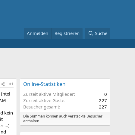
Anmelden
Registrieren
Suche
Online-Statistiken
#1
Intel
Zurzeit aktive Mitglieder
0
RAM
Zurzeit aktive Gäste
227
Besucher gesamt
227
d kein
Die Summen können auch versteckte Besucher
it
enthalten.
 ...)
und