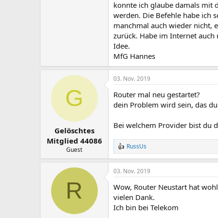
konnte ich glaube damals mit d
werden. Die Befehle habe ich 
manchmal auch wieder nicht, e
zurück. Habe im Internet auch 
Idee.
MfG Hannes
03. Nov. 2019
G
Router mal neu gestartet?
dein Problem wird sein, das d
Bei welchem Provider bist du 
Gelöschtes
Mitglied 44086
RussUs
R
Guest
e
a
03. Nov. 2019
k
t
R
Wow, Router Neustart hat wohl 
i
o
vielen Dank.
n
Ich bin bei Telekom
e