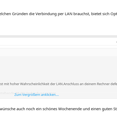
elchen Gründen die Verbindung per LAN brauchst, bietet sich Op
t, ist mit hoher Wahrscheinlichkeit der LAN.Anschluss an deinem Rechner defe
t bestehende WLAN-Verbindung nutzen
Zum Vergrößern anklicken....
aufen und einbauen
en Link zu sehen, bitte
Anmelden
oder
Registrieren
😌 wünsche auch noch ein schönes Wochenende und einen guten Sta