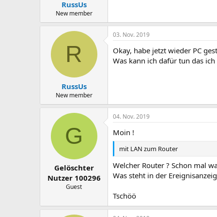
n
RussUs
:
New member
03. Nov. 2019
R
Okay, habe jetzt wieder PC ges
Was kann ich dafür tun das i
RussUs
New member
04. Nov. 2019
G
Moin !
mit LAN zum Router
Welcher Router ? Schon mal wa
Gelöschter
Was steht in der Ereignisanzeig
Nutzer 100296
Guest
Tschöö