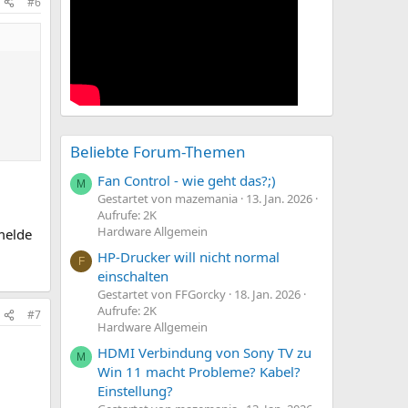
#6
Beliebte Forum-Themen
Fan Control - wie geht das?;)
M
Gestartet von mazemania
13. Jan. 2026
Aufrufe: 2K
Hardware Allgemein
 melde
HP-Drucker will nicht normal
F
einschalten
Gestartet von FFGorcky
18. Jan. 2026
Aufrufe: 2K
#7
Hardware Allgemein
HDMI Verbindung von Sony TV zu
M
Win 11 macht Probleme? Kabel?
Einstellung?