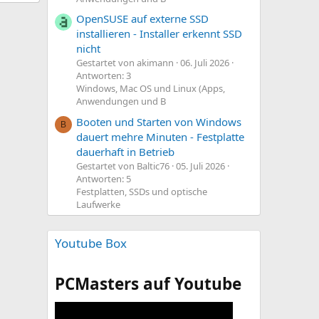
OpenSUSE auf externe SSD
installieren - Installer erkennt SSD
nicht
Gestartet von akimann
06. Juli 2026
Antworten: 3
Windows, Mac OS und Linux (Apps,
Anwendungen und B
Booten und Starten von Windows
B
dauert mehre Minuten - Festplatte
dauerhaft in Betrieb
Gestartet von Baltic76
05. Juli 2026
Antworten: 5
Festplatten, SSDs und optische
Laufwerke
Youtube Box
PCMasters auf Youtube