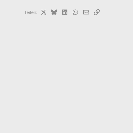
X (Twitter)
Bluesky
LinkedIn
WhatsApp
E-Mail
Link
Teilen: