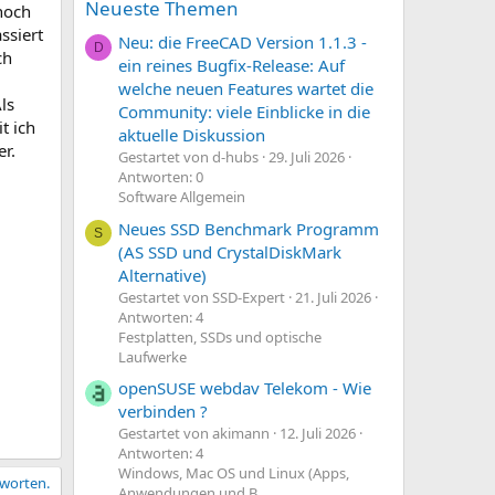
Neueste Themen
noch
ssiert
Neu: die FreeCAD Version 1.1.3 -
D
ch
ein reines Bugfix-Release: Auf
welche neuen Features wartet die
ls
Community: viele Einblicke in die
t ich
aktuelle Diskussion
r.
Gestartet von d-hubs
29. Juli 2026
Antworten: 0
Software Allgemein
Neues SSD Benchmark Programm
S
(AS SSD und CrystalDiskMark
Alternative)
Gestartet von SSD-Expert
21. Juli 2026
Antworten: 4
Festplatten, SSDs und optische
Laufwerke
openSUSE webdav Telekom - Wie
verbinden ?
Gestartet von akimann
12. Juli 2026
Antworten: 4
Windows, Mac OS und Linux (Apps,
tworten.
Anwendungen und B