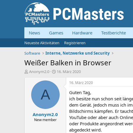
News
Games
Hardware
Testberichte
Neueste Aktivitäten
Registrieren
Software
Interne, Netzwerke und Security
Weißer Balken in Browser
E
E
Anonym2.0
16. März 2020
r
r
s
s
16. März 2020
t
t
A
Guten Tag,
e
e
l
l
ich besitze nun schon seit länge
l
l
dem Gerät. Jedoch muss ich im
e
t
Bildschirms kämpfen. Er taucht
Anonym2.0
r
a
YouTube oder aber auch Online
m
New member
oder Produkte angeordnet werde
abgedeckt wird.