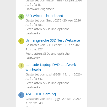
Gestartet von mazemania
13. Jan. 2026
Aufrufe: 1K
Hardware Allgemein
SSD wird nicht erkannt
G
Gestartet von Guido0275
20. Apr. 2026
Aufrufe: 883
Festplatten, SSDs und optische
Laufwerke
Umfangreiche SSD Test Webseite
S
Gestartet von SSD-Expert
03. Apr. 2026
Aufrufe: 827
Festplatten, SSDs und optische
Laufwerke
Latitude Laptop DVD Laufwerk
J
wechseln
Gestartet von joschi3268
19. Juni 2026
Aufrufe: 642
Festplatten, SSDs und optische
Laufwerke
ASUS TUF Gaming
S
Gestartet von schbuggy
29. Mai 2026
Aufrufe: 540