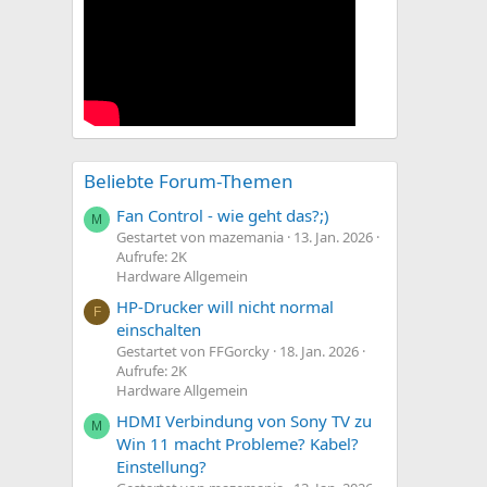
Beliebte Forum-Themen
Fan Control - wie geht das?;)
M
Gestartet von mazemania
13. Jan. 2026
Aufrufe: 2K
Hardware Allgemein
HP-Drucker will nicht normal
F
einschalten
Gestartet von FFGorcky
18. Jan. 2026
Aufrufe: 2K
Hardware Allgemein
HDMI Verbindung von Sony TV zu
M
Win 11 macht Probleme? Kabel?
Einstellung?