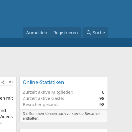
Anmelden
Registrieren
Suche
Online-Statistiken
#1
Zurzeit aktive Mitglieder
0
den mit
Zurzeit aktive Gäste
98
Besucher gesamt
98
und
Die Summen können auch versteckte Besucher
Videos
enthalten.
s