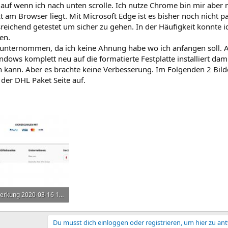
auf wenn ich nach unten scrolle. Ich nutze Chrome bin mir aber 
kt am Browser liegt. Mit Microsoft Edge ist es bisher noch nicht pa
sreichend getestet um sicher zu gehen. In der Häufigkeit konnte i
en.
l unternommen, da ich keine Ahnung habe wo ich anfangen soll. A
ws komplett neu auf die formatierte Festplatte installiert dami
 kann. Aber es brachte keine Verbesserung. Im Folgenden 2 Bilde
der DHL Paket Seite auf.
Anmerkung 2020-03-16 143752.jpg
 KB · Aufrufe: 302
Du musst dich einloggen oder registrieren, um hier zu an