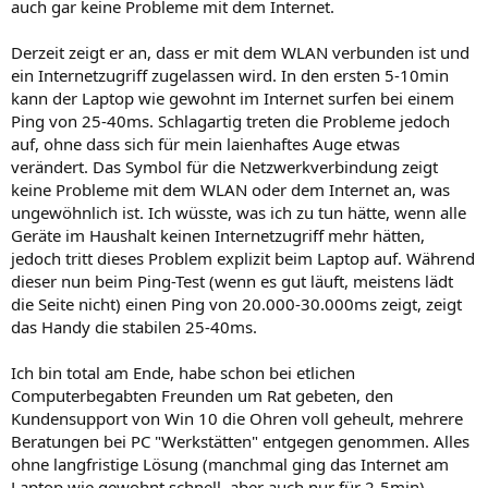
auch gar keine Probleme mit dem Internet.
Derzeit zeigt er an, dass er mit dem WLAN verbunden ist und
ein Internetzugriff zugelassen wird. In den ersten 5-10min
kann der Laptop wie gewohnt im Internet surfen bei einem
Ping von 25-40ms. Schlagartig treten die Probleme jedoch
auf, ohne dass sich für mein laienhaftes Auge etwas
verändert. Das Symbol für die Netzwerkverbindung zeigt
keine Probleme mit dem WLAN oder dem Internet an, was
ungewöhnlich ist. Ich wüsste, was ich zu tun hätte, wenn alle
Geräte im Haushalt keinen Internetzugriff mehr hätten,
jedoch tritt dieses Problem explizit beim Laptop auf. Während
dieser nun beim Ping-Test (wenn es gut läuft, meistens lädt
die Seite nicht) einen Ping von 20.000-30.000ms zeigt, zeigt
das Handy die stabilen 25-40ms.
Ich bin total am Ende, habe schon bei etlichen
Computerbegabten Freunden um Rat gebeten, den
Kundensupport von Win 10 die Ohren voll geheult, mehrere
Beratungen bei PC "Werkstätten" entgegen genommen. Alles
ohne langfristige Lösung (manchmal ging das Internet am
Laptop wie gewohnt schnell, aber auch nur für 2-5min).