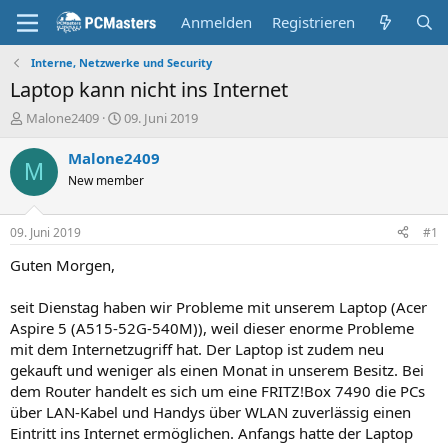
Anmelden
Registrieren
Interne, Netzwerke und Security
Laptop kann nicht ins Internet
E
E
Malone2409
09. Juni 2019
r
r
s
s
Malone2409
M
t
t
New member
e
e
l
l
l
l
09. Juni 2019
#1
e
t
r
a
Guten Morgen,
m
seit Dienstag haben wir Probleme mit unserem Laptop (Acer
Aspire 5 (A515-52G-540M)), weil dieser enorme Probleme
mit dem Internetzugriff hat. Der Laptop ist zudem neu
gekauft und weniger als einen Monat in unserem Besitz. Bei
dem Router handelt es sich um eine FRITZ!Box 7490 die PCs
über LAN-Kabel und Handys über WLAN zuverlässig einen
Eintritt ins Internet ermöglichen. Anfangs hatte der Laptop