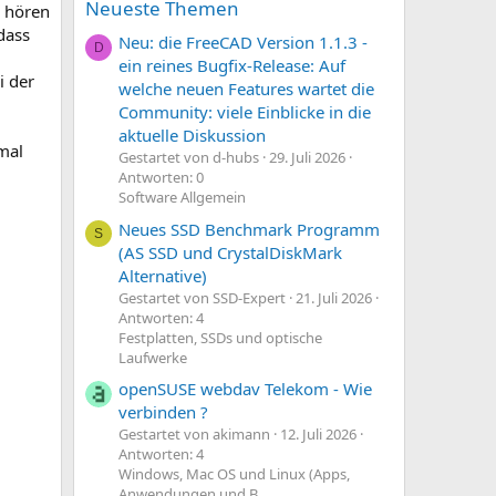
Neueste Themen
k hören
dass
Neu: die FreeCAD Version 1.1.3 -
D
ein reines Bugfix-Release: Auf
i der
welche neuen Features wartet die
Community: viele Einblicke in die
aktuelle Diskussion
mal
Gestartet von d-hubs
29. Juli 2026
Antworten: 0
Software Allgemein
Neues SSD Benchmark Programm
S
(AS SSD und CrystalDiskMark
Alternative)
Gestartet von SSD-Expert
21. Juli 2026
Antworten: 4
Festplatten, SSDs und optische
Laufwerke
openSUSE webdav Telekom - Wie
verbinden ?
Gestartet von akimann
12. Juli 2026
Antworten: 4
Windows, Mac OS und Linux (Apps,
Anwendungen und B