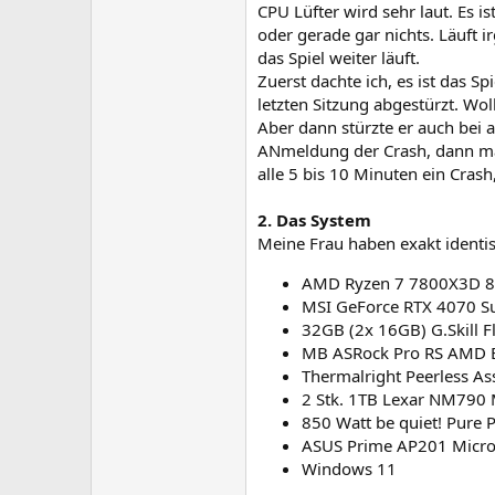
CPU Lüfter wird sehr laut. Es i
oder gerade gar nichts. Läuft 
das Spiel weiter läuft.
Zuerst dachte ich, es ist das 
letzten Sitzung abgestürzt. Wo
Aber dann stürzte er auch bei 
ANmeldung der Crash, dann mal
alle 5 bis 10 Minuten ein Crash
2. Das System
Meine Frau haben exakt identisc
AMD Ryzen 7 7800X3D 
MSI GeForce RTX 4070 S
32GB (2x 16GB) G.Skill 
MB ASRock Pro RS AMD 
Thermalright Peerless As
2 Stk. 1TB Lexar NM790
850 Watt be quiet! Pure
ASUS Prime AP201 Micr
Windows 11