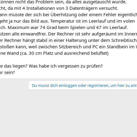
önnen nicht das Problem sein, da alles ausgetauscht wurde.
ht, da mit 4 Installationen von 3 Datenträgern versucht.
ann müsste der sich bei Überhitzung oder einem Fehler eigentlic
eht ja nur das Bild aus. Temperatur ist im Leerlauf und im volen
ich. Maximum war 74 Grad beim Spielen und 47 im Leerlauf.
tzen alle einwandfrei. Der Rechner ist sehr aufgeräumt im Inne
er Rechner hängt stabil in einer Halterung unter dem Schreibtisc
stoßen kann, weil zwischen Sitzbereich und PC ein Standbein im
eine Wand (ca. 30 cm Platz und ausreichend belüftet)
te das liegen? Was habe ich vergessen zu prüfen?
or sein?
Du musst dich einloggen oder registrieren, um hier zu an