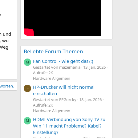
h
rn und
h, wo
 Weg
Beliebte Forum-Themen
Fan Control - wie geht das?;)
M
Gestartet von mazemania
13. Jan. 2026
Aufrufe: 2K
Hardware Allgemein
tworten.
HP-Drucker will nicht normal
F
einschalten
Gestartet von FFGorcky
18. Jan. 2026
Aufrufe: 2K
Hardware Allgemein
HDMI Verbindung von Sony TV zu
M
Win 11 macht Probleme? Kabel?
Einstellung?