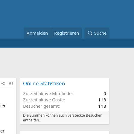
Anmelden
Registrieren
Suche
Online-Statistiken
#1
Zurzeit aktive Mitglieder
0
Zurzeit aktive Gäste
118
ier
Besucher gesamt
118
Die Summen können auch versteckte Besucher
enthalten.
der