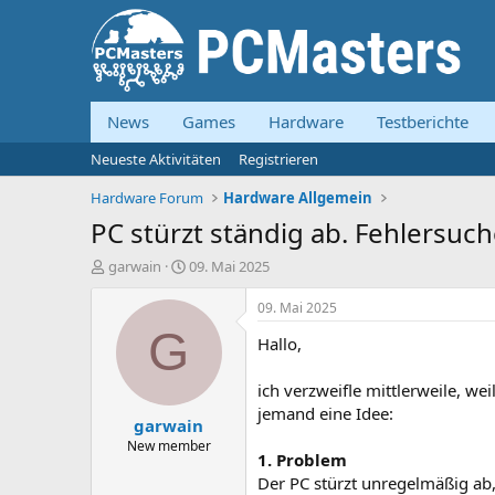
News
Games
Hardware
Testberichte
Neueste Aktivitäten
Registrieren
Hardware Forum
Hardware Allgemein
PC stürzt ständig ab. Fehlersuc
E
E
garwain
09. Mai 2025
r
r
s
s
09. Mai 2025
t
t
G
Hallo,
e
e
l
l
l
l
ich verzweifle mittlerweile, weil
e
t
jemand eine Idee:
garwain
r
a
m
New member
1. Problem
Der PC stürzt unregelmäßig ab,