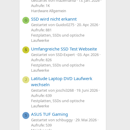
Gestartet von mazemania
13. Jan. 2026
Aufrufe: 1K
Hardware Allgemein
SSD wird nicht erkannt
G
Gestartet von Guido0275
20. Apr. 2026
Aufrufe: 881
Festplatten, SSDs und optische
Laufwerke
Umfangreiche SSD Test Webseite
S
Gestartet von SSD-Expert
03. Apr. 2026
Aufrufe: 826
Festplatten, SSDs und optische
Laufwerke
Latitude Laptop DVD Laufwerk
J
wechseln
Gestartet von joschi3268
19. Juni 2026
Aufrufe: 639
Festplatten, SSDs und optische
Laufwerke
ASUS TUF Gaming
S
Gestartet von schbuggy
29. Mai 2026
Aufrufe: 539