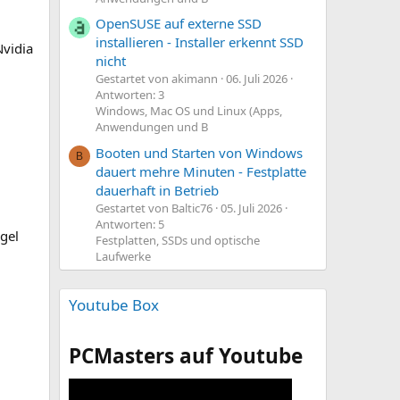
OpenSUSE auf externe SSD
installieren - Installer erkennt SSD
Nvidia
nicht
Gestartet von akimann
06. Juli 2026
Antworten: 3
Windows, Mac OS und Linux (Apps,
Anwendungen und B
Booten und Starten von Windows
B
dauert mehre Minuten - Festplatte
dauerhaft in Betrieb
Gestartet von Baltic76
05. Juli 2026
Antworten: 5
egel
Festplatten, SSDs und optische
Laufwerke
Youtube Box
PCMasters auf Youtube