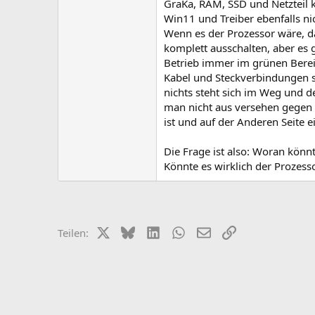
GraKa, RAM, SSD und Netzteil k
Win11 und Treiber ebenfalls nic
Wenn es der Prozessor wäre, d
komplett ausschalten, aber es g
Betrieb immer im grünen Bere
Kabel und Steckverbindungen si
nichts steht sich im Weg und d
man nicht aus versehen gegen 
ist und auf der Anderen Seite 
Die Frage ist also: Woran könn
Könnte es wirklich der Prozess
X (Twitter)
Bluesky
LinkedIn
WhatsApp
E-Mail
Link
Teilen: