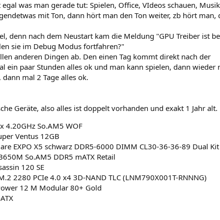
st egal was man gerade tut: Spielen, Office, VIdeos schauen, Musi
irgendetwas mit Ton, dann hört man den Ton weiter, zb hört man, 
Spiel, denn nach dem Neustart kam die Meldung "GPU Treiber ist be
llen sie im Debug Modus fortfahren?"
allen anderen Dingen ab. Den einen Tag kommt direkt nach der
 ein paar Stunden alles ok und man kann spielen, dann wieder 
, dann mal 2 Tage alles ok.
he Geräte, also alles ist doppelt vorhanden und exakt 1 Jahr alt.
8x 4.20GHz So.AM5 WOF
uper Ventus 12GB
Flare EXPO X5 schwarz DDR5-6000 DIMM CL30-36-36-89 Dual Kit
B650M So.AM5 DDR5 mATX Retail
sassin 120 SE
 M.2 2280 PCIe 4.0 x4 3D-NAND TLC (LNM790X001T-RNNNG)
 Power 12 M Modular 80+ Gold
oATX