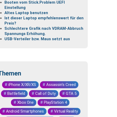
Booten vom Stick.Problem UEFI
Einstellung
Altes Laptop benutzen
Ist dieser Laptop empfehlenswert für den
Preis?
Schlechtere Grafik nach VDRAM-Abbruch
Spannungs Erhöhung.
USB-Verteiler bzw. Maus setzt aus
Themen
#
iPhone X/XR/XS
#
Assassin's Creed
#
Battlefield
#
Call of Duty
#
GTA 5
#
Xbox One
#
PlayStation 4
#
Android Smartphones
#
Virtual Reality