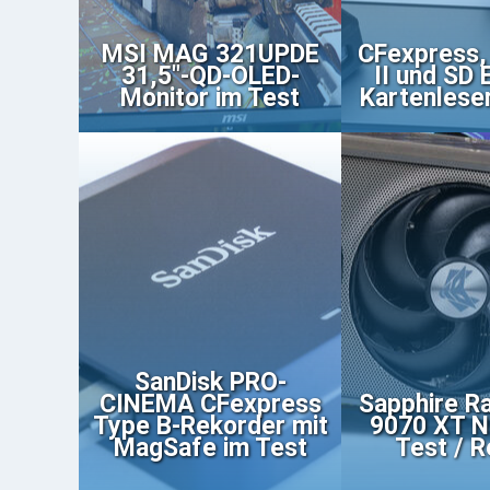
MSI MAG 321UPDE
CFexpress,
31,5"-QD-OLED-
II und SD 
Monitor im Test
Kartenlese
SanDisk PRO-
CINEMA CFexpress
Sapphire R
Type B-Rekorder mit
9070 XT N
MagSafe im Test
Test / 