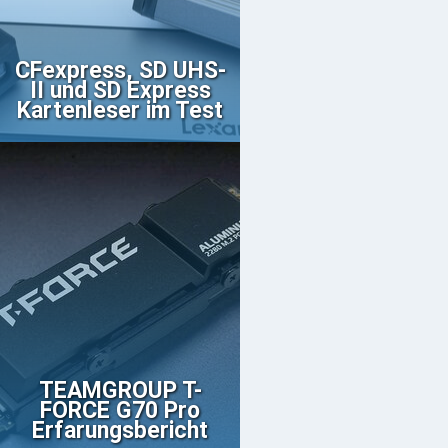
CFexpress, SD UHS-
II und SD Express
Kartenleser im Test
TEAMGROUP T-
FORCE G70 Pro
Erfarungsbericht