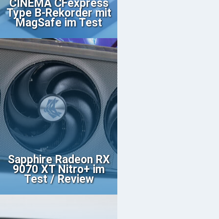
CINEMA CFexpress
Type B-Rekorder mit
MagSafe im Test
Sapphire Radeon RX
9070 XT Nitro+ im
Test / Review