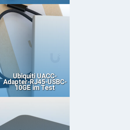
Ubiquiti UACC-
Adapter-RJ45-USBC-
10GE im Test