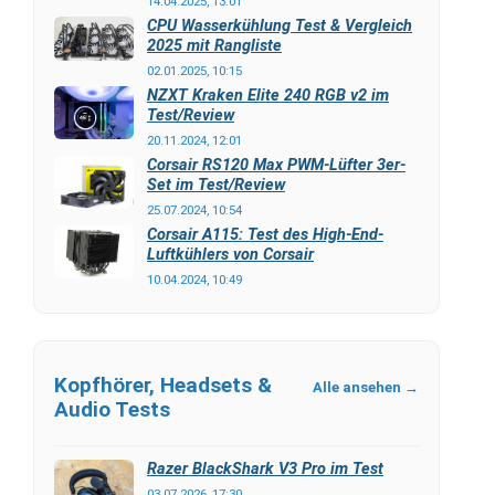
14.04.2025, 13:01
CPU Wasserkühlung Test & Vergleich
2025 mit Rangliste
02.01.2025, 10:15
NZXT Kraken Elite 240 RGB v2 im
Test/Review
20.11.2024, 12:01
Corsair RS120 Max PWM-Lüfter 3er-
Set im Test/Review
25.07.2024, 10:54
Corsair A115: Test des High-End-
Luftkühlers von Corsair
10.04.2024, 10:49
Kopfhörer, Headsets &
Alle ansehen →
Audio Tests
Razer BlackShark V3 Pro im Test
03.07.2026, 17:30