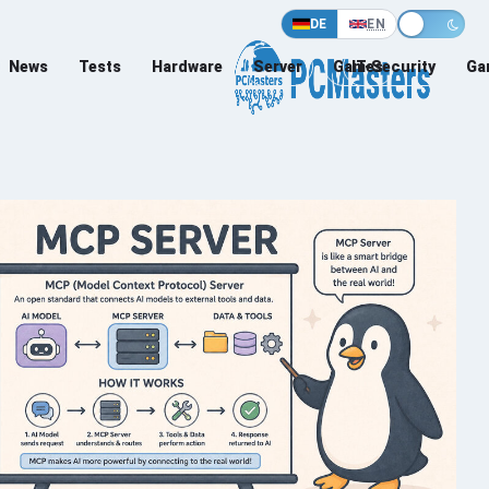
DE
EN
News
Tests
Hardware
Server
Games
IT-Security
Ga