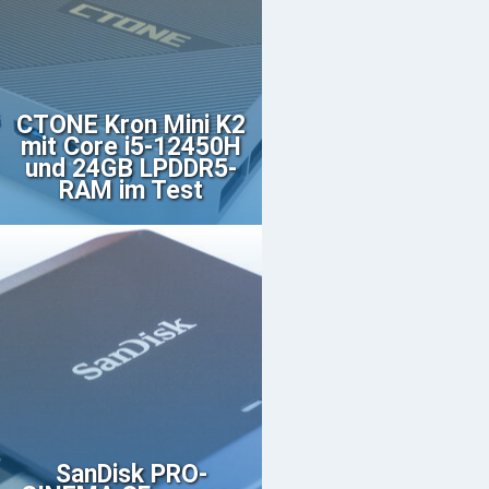
CTONE Kron Mini K2
mit Core i5-12450H
und 24GB LPDDR5-
RAM im Test
SanDisk PRO-