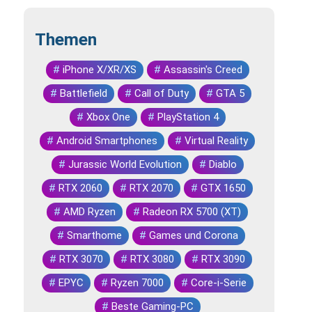
Themen
#
iPhone X/XR/XS
#
Assassin's Creed
#
Battlefield
#
Call of Duty
#
GTA 5
#
Xbox One
#
PlayStation 4
#
Android Smartphones
#
Virtual Reality
#
Jurassic World Evolution
#
Diablo
#
RTX 2060
#
RTX 2070
#
GTX 1650
#
AMD Ryzen
#
Radeon RX 5700 (XT)
#
Smarthome
#
Games und Corona
#
RTX 3070
#
RTX 3080
#
RTX 3090
#
EPYC
#
Ryzen 7000
#
Core-i-Serie
#
Beste Gaming-PC