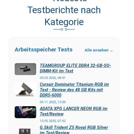
Testberichte nach
Kategorie
Arbeitsspeicher Tests
Alle ansehen →
TEAMGROUP ELITE DDR4 32-GB-SO-
DIMM-Kit im Test
03.03.2026, 08:41
Corsair Dominator Titanium RGB im
Test - Review des 48 GB Kits mit
DDR5-6000
09.11.2025, 13:00
ADATA XPG LANCER NEON RGB im
Test/Review
13.05.2025, 07:42
G.Skill Trident Z5 Royal RGB Silver
im Test/Review