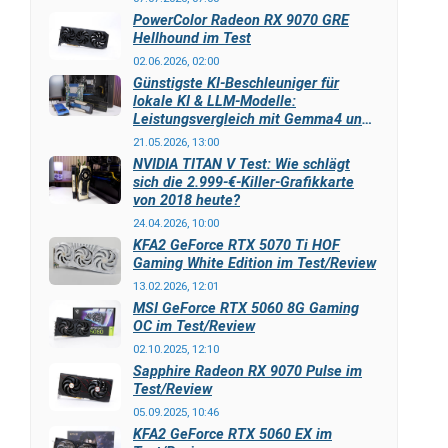
PowerColor Radeon RX 9070 GRE
Hellhound im Test
02.06.2026, 02:00
Günstigste KI-Beschleuniger für
lokale KI & LLM-Modelle:
Leistungsvergleich mit Gemma4 und
LLAMA3
21.05.2026, 13:00
NVIDIA TITAN V Test: Wie schlägt
sich die 2.999-€-Killer-Grafikkarte
von 2018 heute?
24.04.2026, 10:00
KFA2 GeForce RTX 5070 Ti HOF
Gaming White Edition im Test/Review
13.02.2026, 12:01
MSI GeForce RTX 5060 8G Gaming
OC im Test/Review
02.10.2025, 12:10
Sapphire Radeon RX 9070 Pulse im
Test/Review
05.09.2025, 10:46
KFA2 GeForce RTX 5060 EX im