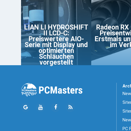
LIAN LI HYDROSHIFT
Radeon RX
II LCD-C:
Preisentw
Preiswertere AIO-
Erstmals un
Serie mit Display und
im Ver
optimierten
Schläuchen
vorgestellt
Arc
News
Sit
Site
New
PC 