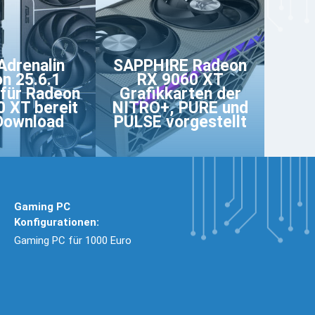
drenalin
SAPPHIRE Radeon
on 25.6.1
RX 9060 XT
 für Radeon
Grafikkarten der
 XT bereit
NITRO+, PURE und
Download
PULSE vorgestellt
Gaming PC
Konfigurationen:
Gaming PC für 1000 Euro