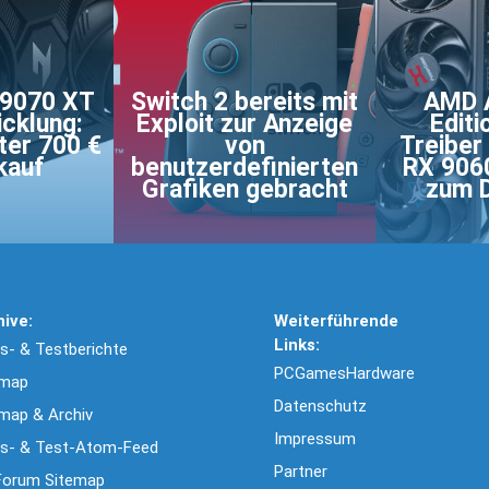
 9070 XT
Switch 2 bereits mit
AMD A
icklung:
Exploit zur Anzeige
Editi
ter 700 €
von
Treiber
kauf
benutzerdefinierten
RX 9060
Grafiken gebracht
zum 
hive:
Weiterführende
Links:
- & Testberichte
PCGamesHardware
emap
Datenschutz
map & Archiv
Impressum
s- & Test-Atom-Feed
Partner
Forum Sitemap