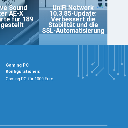
ive Sound
UniFi Network
ter AE-X
10.3.85-Update:
rte für 189
Verbessert die
rgestellt
Stabilität und die
SSL-Automatisierung
Gaming PC
Konfigurationen:
Gaming PC für 1000 Euro