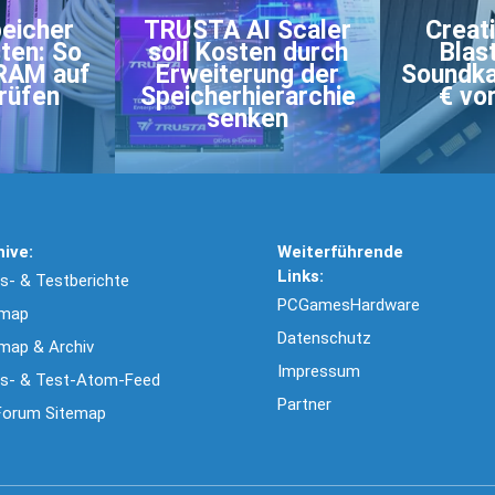
peicher
TRUSTA AI Scaler
Creat
ten: So
soll Kosten durch
Blas
 RAM auf
Erweiterung der
Soundka
prüfen
Speicherhierarchie
€ vo
senken
hive:
Weiterführende
Links:
- & Testberichte
PCGamesHardware
emap
Datenschutz
map & Archiv
Impressum
s- & Test-Atom-Feed
Partner
Forum Sitemap