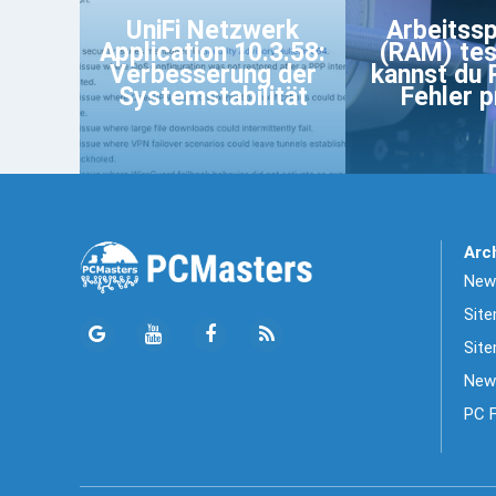
UniFi Netzwerk
Arbeitss
Application 10.3.58:
(RAM) tes
Verbesserung der
kannst du
Systemstabilität
Fehler 
Arc
News
Sit
Site
New
PC 