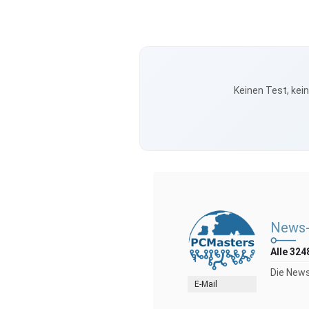
Keinen Test, kei
News-
Alle 324
Die News
E-Mail