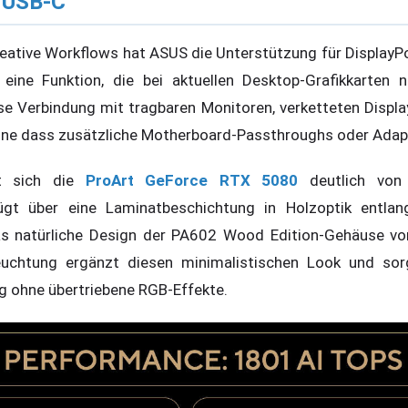
r USB-C
reative Workflows hat ASUS die Unterstützung für DisplayPo
, eine Funktion, die bei aktuellen Desktop-Grafikkarten 
se Verbindung mit tragbaren Monitoren, verketteten Displ
hne dass zusätzliche Motherboard-Passthroughs oder Adapt
et sich die
ProArt GeForce RTX 5080
deutlich von 
rfügt über eine Laminatbeschichtung in Holzoptik entla
as natürliche Design der PA602 Wood Edition-Gehäuse von
euchtung ergänzt diesen minimalistischen Look und sor
ohne übertriebene RGB-Effekte.