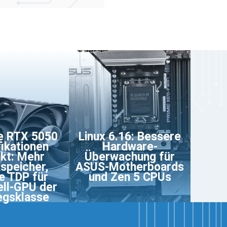
e RTX 5050
Linux 6.16: Bessere
ikationen
Hardware-
kt: Mehr
Überwachung für
kspeicher,
ASUS-Motherboards
e TDP für
und Zen 5 CPUs
ll-GPU der
egsklasse