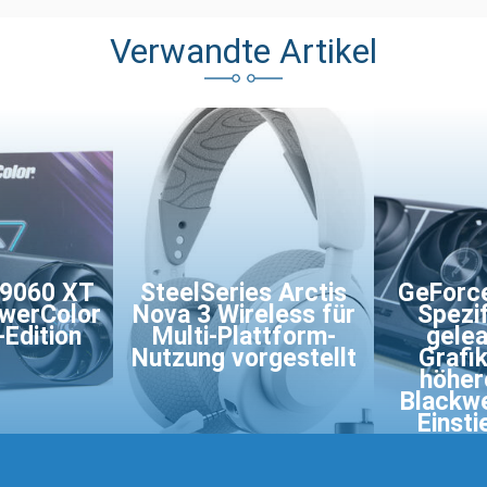
Verwandte Artikel
 9060 XT
SteelSeries Arctis
GeForc
owerColor
Nova 3 Wireless für
Spezif
Edition
Multi-Plattform-
gelea
Nutzung vorgestellt
Grafi
höher
Blackwe
Einsti