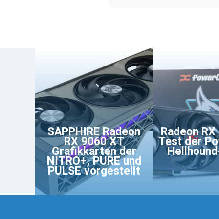
SAPPHIRE Radeon
Radeon RX
RX 9060 XT
Test der P
Grafikkarten der
Hellhound-
NITRO+, PURE und
PULSE vorgestellt