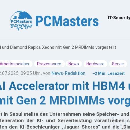
IT-Securit
M4 und Diamond Rapids Xeons mit Gen 2 MRDIMMs vorgestellt
Arbeitsspeicher
Prozessoren
News
Hardware
Server
2.07.2025, 09:05 Uhr
, von
News-Redaktion
~2 Min. Lesezeit
 AI Accelerator mit HBM4
mit Gen 2 MRDIMMs vorge
t in Seoul stellte das Unternehmen seine Speicher- un
Generation der KI- und Serverleistung vorantreiben s
en den KI-Beschleuniger „Jaguar Shores“ und die „Di