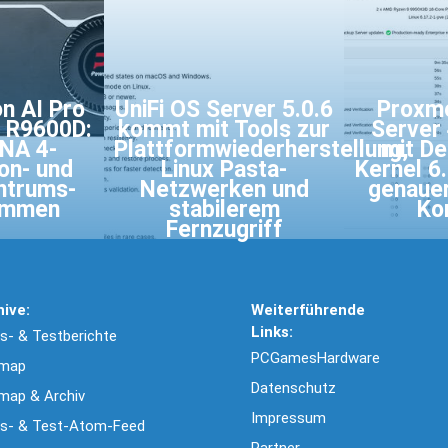
n AI Pro
UniFi OS Server 5.0.6
Proxm
 R9600D:
kommt mit Tools zur
Server
NA 4-
Plattformwiederherstellung,
mit De
on- und
Linux Pasta-
Kernel 6
ntrums-
Netzwerken und
genauer
ommen
stabilerem
Ko
Fernzugriff
hive:
Weiterführende
Links:
- & Testberichte
PCGamesHardware
emap
Datenschutz
map & Archiv
Impressum
s- & Test-Atom-Feed
Partner