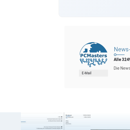
News-
Alle 324
Die News
E-Mail