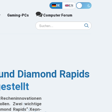
DE
EN
y
Gaming-PCs
Computer Forum
 und Diamond Rapids
stellt
d Recheninnovationen
ollen. Zwei wichtige
amond Rapids“ Xeon-