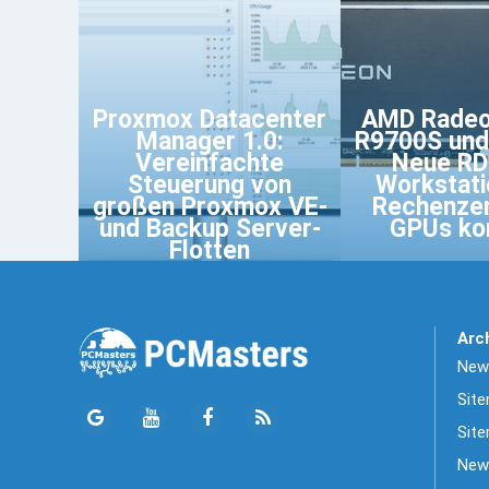
Proxmox Datacenter
AMD Radeo
Manager 1.0:
R9700S und
Vereinfachte
Neue RD
Steuerung von
Workstati
großen Proxmox VE-
Rechenze
und Backup Server-
GPUs k
Flotten
Arc
News
Sit
Site
New