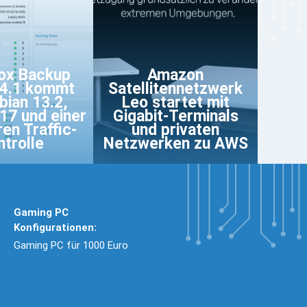
ox Backup
Amazon
 4.1 kommt
Satellitennetzwerk
bian 13.2,
Leo startet mit
.17 und einer
Gigabit-Terminals
en Traffic-
und privaten
ntrolle
Netzwerken zu AWS
Gaming PC
Konfigurationen:
Gaming PC für 1000 Euro