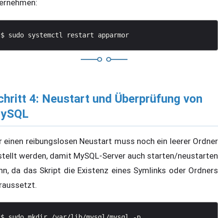
ernehmen:
chritt 4: Neustart und Überprüfung von
ySQL
r einen reibungslosen Neustart muss noch ein leerer Ordner
stellt werden, damit MySQL-Server auch starten/neustarten
nn, da das Skript die Existenz eines Symlinks oder Ordners
raussetzt.