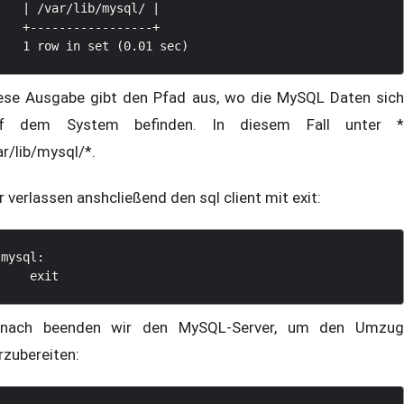
   | /var/lib/mysql/ |

   +-----------------+

ese Ausgabe gibt den Pfad aus, wo die MySQL Daten sich
f dem System befinden. In diesem Fall unter *
ar/lib/mysql/*.
r verlassen anshcließend den sql client mit exit:
mysql: 

nach beenden wir den MySQL-Server, um den Umzug
rzubereiten: