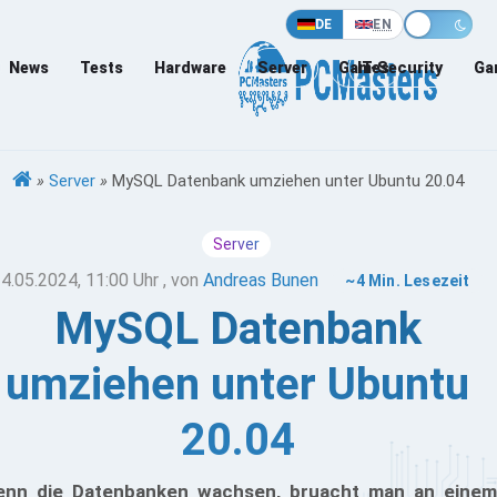
DE
EN
News
Tests
Hardware
Server
Games
IT-Security
Ga
»
Server
»
MySQL Datenbank umziehen unter Ubuntu 20.04
Server
4.05.2024, 11:00 Uhr
, von
Andreas Bunen
~4 Min. Lesezeit
MySQL Datenbank
umziehen unter Ubuntu
20.04
nn die Datenbanken wachsen, bruacht man an einem