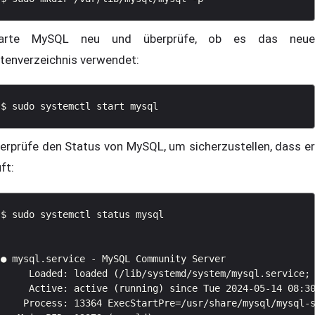
tarte MySQL neu und überprüfe, ob es das neue
tenverzeichnis verwendet:
erprüfe den Status von MySQL, um sicherzustellen, dass er
ft:
$ sudo systemctl status mysql

● mysql.service - MySQL Community Server

     Loaded: loaded (/lib/systemd/system/mysql.service; 
     Active: active (running) since Tue 2024-05-14 08:30
    Process: 13364 ExecStartPre=/usr/share/mysql/mysql-s