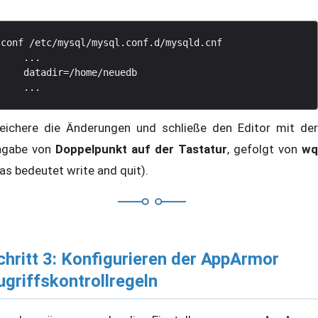
conf /etc/mysql/mysql.conf.d/mysqld.cnf

    ...

    datadir=/home/neuedb

eichere die Änderungen und schließe den Editor mit der
ngabe von
Doppelpunkt auf der Tastatur
, gefolgt von
wq
as bedeutet write and quit).
chritt 3: Konfigurieren der AppArmor
ugriffskontrollregeln