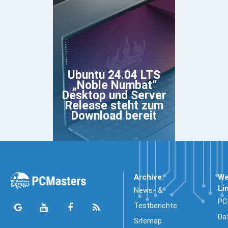
Ubuntu 24.04 LTS
„Noble Numbat“
Desktop und Server
Release steht zum
Download bereit
Archive:
We
Li
News- &
PC
Testberichte
Da
Sitemap