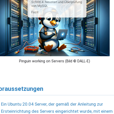
Schritt 4: Neustart und Überprüfung
von MySQL
Fazit
Pinguin working on Servers (Bild © DALL-E)
oraussetzungen
Ein Ubuntu 20.04 Server, der gemäß der Anleitung zur
Ersteinrichtung des Servers eingerichtet wurde, mit einem