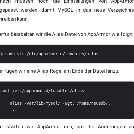
nach müssen noch die Einstellungen von AppArmor
gepasst werden, damit MySQL in das neue Verzeichnis
hreiben kann:
erfür bearbeiten wir die Alias-Datei von AppArmor wie folgt:
er fügen wir eine Alias-Regel am Ende der Datei hinzu:
conf /etc/apparmor.d/tunables/alias

    ...

    alias /var/lib/mysql/ -&gt; /home/neuedb/,

n starten wir AppArmor neu, um die Änderungen zu