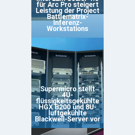
für Arc Pro steigert
Leistung der Project
Battlematrix-
Inferenz-
Workstations
Supermicro stellt
4U-
flüssigkeitsgekühlte
HGX B200 und 8U-
luftgekühlte
Blackwell-Server vor