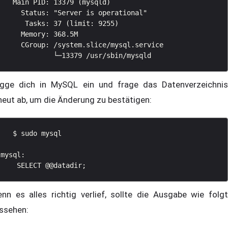
   Main PID: 13379 (mysqld)

     Status: "Server is operational"

      Tasks: 37 (limit: 9255)

     Memory: 368.5M

     CGroup: /system.slice/mysql.service

gge dich in MySQL ein und frage das Datenverzeichnis
neut ab, um die Änderung zu bestätigen:
   $ sudo mysql

mysql: 

nn es alles richtig verlief, sollte die Ausgabe wie folgt
ssehen: