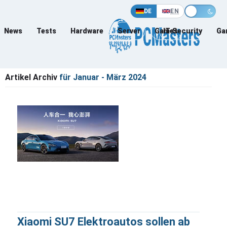
DE
EN
News
Tests
Hardware
Server
Games
IT-Security
Ga
Artikel Archiv
für Januar - März 2024
Xiaomi SU7 Elektroautos sollen ab