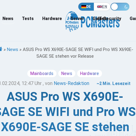
DE
EN
News
Tests
Hardware
Server
Games
IT-Security
Ga
»
News
»
ASUS Pro WS X690E-SAGE SE WIFI und Pro WS X690E-
SAGE SE stehen vor Release
Mainboards
News
Hardware
1.02.2024, 12:47 Uhr
, von
News-Redaktion
~2 Min. Lesezeit
ASUS Pro WS X690E-
SAGE SE WIFI und Pro WS
X690E-SAGE SE stehen