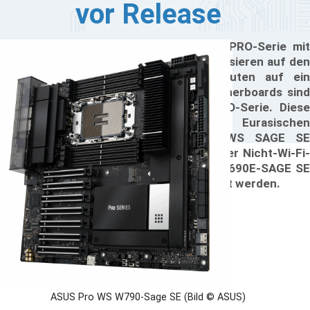
vor Release
US scheint einem Leak zufolge seine PRO-Serie mit
uen Motherboards zu ergänzen. Diese basieren auf den
euesten Chipsätzen von AMD und deuten auf ein
chtiges Update hin. Die zwei neuen Motherboards sind
il der X690E-Chipsatzkategorie der PRO-Serie. Diese
erden in den Unterlagen der Eurasischen
irtschaftskommission (EEC) als PRO WS SAGE SE
zeichnet und sind in einer Wi-Fi- und einer Nicht-Wi-Fi-
rsion erhältlich, die jeweils als Pro WS X690E-SAGE SE
FI und Pro WS X690E-SAGE SE bezeichnet werden.
ASUS Pro WS W790-Sage SE (Bild © ASUS)