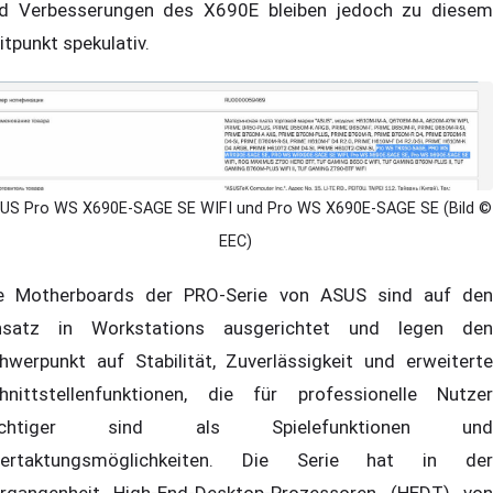
d Verbesserungen des X690E bleiben jedoch zu diesem
itpunkt spekulativ.
US Pro WS X690E-SAGE SE WIFI und Pro WS X690E-SAGE SE (Bild ©
EEC)
e Motherboards der PRO-Serie von ASUS sind auf den
nsatz in Workstations ausgerichtet und legen den
hwerpunkt auf Stabilität, Zuverlässigkeit und erweiterte
hnittstellenfunktionen, die für professionelle Nutzer
ichtiger sind als Spielefunktionen und
ertaktungsmöglichkeiten. Die Serie hat in der
rgangenheit High-End-Desktop-Prozessoren (HEDT) von