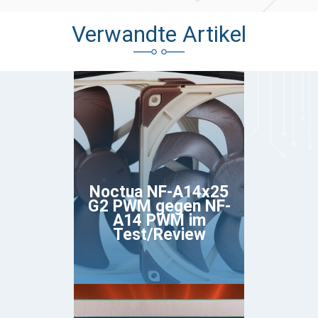
Verwandte Artikel
Noctua NF-A14x25
G2 PWM gegen NF-
A14 PWM im
Test/Review