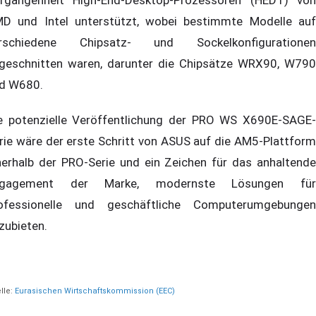
D und Intel unterstützt, wobei bestimmte Modelle auf
rschiedene Chipsatz- und Sockelkonfigurationen
geschnitten waren, darunter die Chipsätze WRX90, W790
d W680.
e potenzielle Veröffentlichung der PRO WS X690E-SAGE-
rie wäre der erste Schritt von ASUS auf die AM5-Plattform
nerhalb der PRO-Serie und ein Zeichen für das anhaltende
ngagement der Marke, modernste Lösungen für
ofessionelle und geschäftliche Computerumgebungen
zubieten.
lle:
Eurasischen Wirtschaftskommission (EEC)