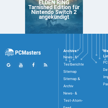
ELDEN RING
Tarnished Edition für
Nintendo Switch 2
angekündigt
Archive:
We
Li
News- &
PC
Testberichte
Da
Sitemap
Im
Sitemap &
Pa
Archiv
News- &
Test-Atom-
Feed