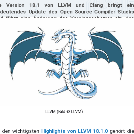
ie Version 18.1 von LLVM und Clang bringt ein
deutendes Update des Open-Source-Compiler-Stacks
d führt eine Änderung des Versionsschemas ein, das
ch bei GCC verwendet wird. Zu den Neuerungen der
rsion zählen zahlreiche Verbesserungen sowie neuen
nktionen.
LLVM (Bild © LLVM)
 den wichtigsten
Highlights von LLVM 18.1.0
gehört die