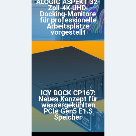
ALOGIC ASPEKT 32-
Zoll-4K-UHD-
Docking-Monitore
für professionelle
Arbeitsplätze
vorgestellt
ICY DOCK CP167:
Neues Konzept für
wassergekühlten
PCIe Gen5 E1.S
Speicher