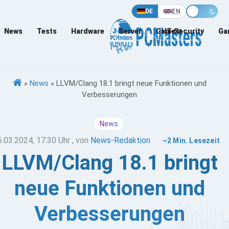
DE
EN
News
Tests
Hardware
Server
Games
IT-Security
Ga
»
News
»
LLVM/Clang 18.1 bringt neue Funktionen und
Verbesserungen
News
6.03.2024, 17:30 Uhr
, von
News-Redaktion
~2 Min. Lesezeit
LLVM/Clang 18.1 bringt
neue Funktionen und
Verbesserungen