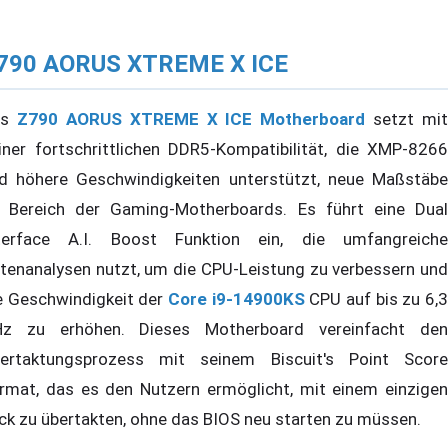
790 AORUS XTREME X ICE
as
Z790 AORUS XTREME X ICE
Motherboard
setzt mit
iner fortschrittlichen DDR5-Kompatibilität, die XMP-8266
d höhere Geschwindigkeiten unterstützt, neue Maßstäbe
 Bereich der Gaming-Motherboards. Es führt eine Dual
terface A.I. Boost Funktion ein, die umfangreiche
tenanalysen nutzt, um die CPU-Leistung zu verbessern und
e Geschwindigkeit der
Core i9-14900KS
CPU auf bis zu 6,
z zu erhöhen. Dieses Motherboard vereinfacht den
ertaktungsprozess mit seinem Biscuit's Point Score
rmat, das es den Nutzern ermöglicht, mit einem einzigen
ick zu übertakten, ohne das BIOS neu starten zu müssen.