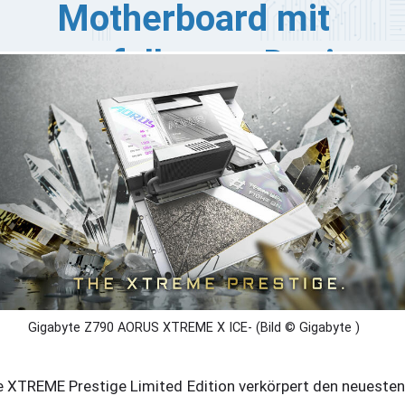
Motherboard mit
ausgefallenem Design
GABYTE hat mit der XTREME Prestige Limited Edition
ne luxuriöse Serie vorgestellt, die aus dem Z790 AORUS
REME X ICE Motherboard und der AORUS GeForce RTX
80 SUPER XTREME ICE 16G Grafikkarte besteht. Die
mited Edition richtet sich an Enthusiasten und Sammler.
Gigabyte Z790 AORUS XTREME X ICE- (Bild © Gigabyte )
e XTREME Prestige Limited Edition verkörpert den neuesten