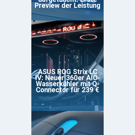
Preview der Leistung
ASUS ROG Strix LC
IV: Neuer 360er AIO-
Wasserkühler mit Q-
Connector für 239 €