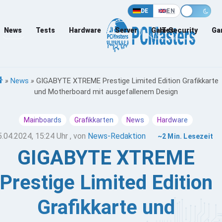
DE
EN
News
Tests
Hardware
Server
Games
IT-Security
Ga
»
News
»
GIGABYTE XTREME Prestige Limited Edition Grafikkarte
und Motherboard mit ausgefallenem Design
Mainboards
Grafikkarten
News
Hardware
5.04.2024, 15:24 Uhr
, von
News-Redaktion
~2 Min. Lesezeit
GIGABYTE XTREME
Prestige Limited Edition
Grafikkarte und