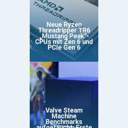
Neue Ryzen
Threadripper TR6
„Mustang Peak“-
CPUs mit Zen 6 und
PCIe Gen 6
Valve Steam
Machine
Benchmarks
aufgetaucht: Erste