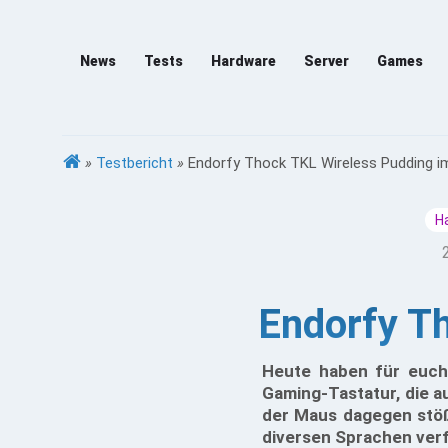
News
Tests
Hardware
Server
Games
»
Testbericht
»
Endorfy Thock TKL Wireless Pudding i
H
Endorfy T
Heute haben für euch
Gaming-Tastatur, die au
der Maus dagegen stöß
diversen Sprachen verf