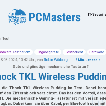
IT-Securit
m Test
ardware Testbericht
Eingabegeräte
Testbericht
Hardware
28.03.2024, 10:42 Uhr
, von
Robin Wibberg
~8 Min. Lesezeit
Gute und günstige mechansiche Tastatur?
hock TKL Wireless Puddin
 die Thock TKL Wireless Pudding im Test. Dabei hand
f den Ziffernblock verzichtet. Das hat den Vorteil, das
t. Die mechanische Gaming-Tastatur ist mit verschied
ügbar. Dabei kann sie über Kabel, per Bluetooth oder m