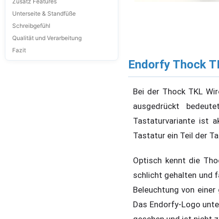
Zusatz Features
Unterseite & Standfüße
Schreibgefühl
Qualität und Verarbeitung
Fazit
Endorfy Thock TK
Bei der Thock TKL Wire
ausgedrückt bedeute
Tastaturvariante ist 
Tastatur ein Teil der 
Optisch kennt die Tho
schlicht gehalten und f
Beleuchtung von einer g
Das Endorfy-Logo unten
gesehen und ist nicht z