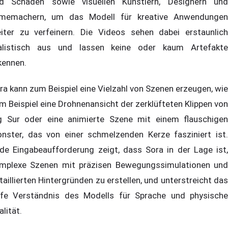
d Schäden sowie visuellen Künstlern, Designern und
lmemachern, um das Modell für kreative Anwendungen
iter zu verfeinern. Die Videos sehen dabei erstaunlich
alistisch aus und lassen keine oder kaum Artefakte
kennen.
ra kann zum Beispiel eine Vielzahl von Szenen erzeugen, wie
m Beispiel eine Drohnenansicht der zerklüfteten Klippen von
g Sur oder eine animierte Szene mit einem flauschigen
nster, das von einer schmelzenden Kerze fasziniert ist.
de Eingabeaufforderung zeigt, dass Sora in der Lage ist,
mplexe Szenen mit präzisen Bewegungssimulationen und
taillierten Hintergründen zu erstellen, und unterstreicht das
efe Verständnis des Modells für Sprache und physische
alität.