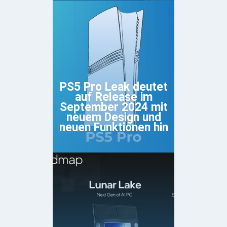
PS5 Pro Leak deutet
auf Release im
September 2024 mit
neuem Design und
neuen Funktionen hin