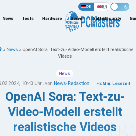
DE
EN
News
Tests
Hardware
Server
Games
IT-Security
Ga
»
News
»
OpenAI Sora: Text-zu-Video-Modell erstellt realistische
Videos
News
6.02.2024, 10:43 Uhr
, von
News-Redaktion
~2 Min. Lesezeit
OpenAI Sora: Text-zu-
Video-Modell erstellt
realistische Videos