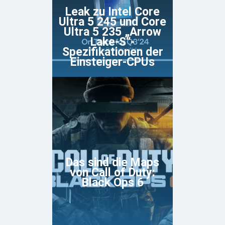
Leak zu Intel Core
Ultra 5 245 und Core
Ultra 5 235 „Arrow
Lake-S“-
Spezifikationen der
Einsteiger-CPUs
Das sind die Maps
von Call of Duty:
Black Ops 6