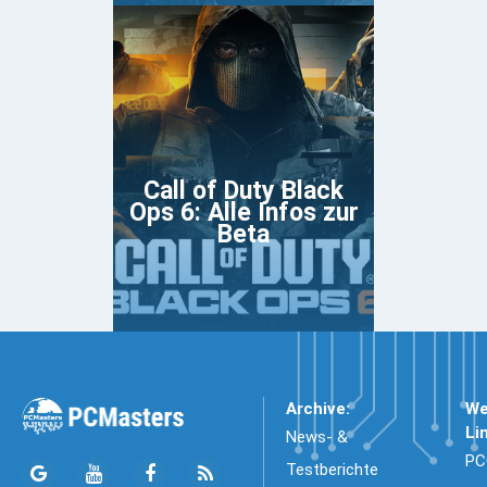
Call of Duty Black
Ops 6: Alle Infos zur
Beta
Archive:
We
Li
News- &
PC
Testberichte