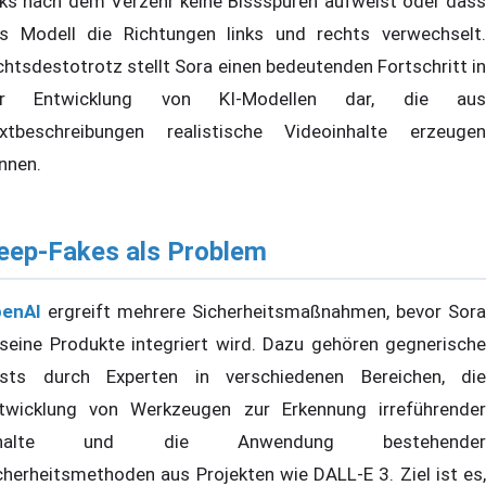
ks nach dem Verzehr keine Bissspuren aufweist oder dass
s Modell die Richtungen links und rechts verwechselt.
chtsdestotrotz stellt Sora einen bedeutenden Fortschritt in
er Entwicklung von KI-Modellen dar, die aus
xtbeschreibungen realistische Videoinhalte erzeugen
nnen.
eep-Fakes als Problem
enAI
ergreift mehrere Sicherheitsmaßnahmen, bevor Sora
 seine Produkte integriert wird. Dazu gehören gegnerische
sts durch Experten in verschiedenen Bereichen, die
twicklung von Werkzeugen zur Erkennung irreführender
nhalte und die Anwendung bestehender
cherheitsmethoden aus Projekten wie DALL-E 3. Ziel ist es,