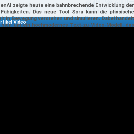
enAI zeigte heute eine bahnbrechende Entwicklung der
-Fähigkeiten. Das neue Tool Sora kann die physische
lt in Bewegung verstehen und simulieren. Dabei handelt
rtikel Video
 sich um ein hochmodernes Text-zu-Video-Modell, das
 der Lage ist, minutenlange Videos zu erstellen und dabei
e Anweisungen des Nutzers genau zu befolgen.