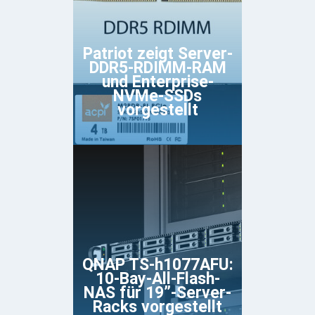
Patriot zeigt Server-
DDR5-RDIMM-RAM
und Enterprise-
NVMe-SSDs
vorgestellt
QNAP TS-h1077AFU:
10-Bay-All-Flash-
NAS für 19”-Server-
Racks vorgestellt