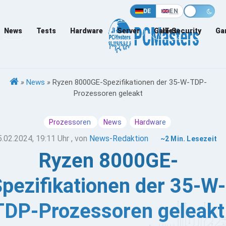
DE
EN
News
Tests
Hardware
Server
Games
IT-Security
Ga
»
News
»
Ryzen 8000GE-Spezifikationen der 35-W-TDP-
Prozessoren geleakt
Prozessoren
News
Hardware
5.02.2024, 19:11 Uhr
, von
News-Redaktion
~2 Min. Lesezeit
Ryzen 8000GE-
pezifikationen der 35-W-
TDP-Prozessoren geleakt