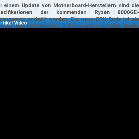
i einem Update von Motherboard-Herstellern sind die
pezifikationen der kommenden Ryzen 8000GE-
ozessoren enthüllt worden. Die neue CPU-Serie ist ein
rtikel Video
leger der bestehenden G-Serie und nutzt das Hawk-
int-Silizium, das mit einer Thermal Design Power (TDP)
n nur 35 Watt arbeitet. Dies bedeutet eine deutliche
eduzierung um 30 Watt gegenüber der kürzlich
rgestellten Ryzen 8000G-Serie.