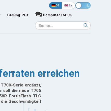
DE
EN
y
Gaming-PCs
Computer Forum
erraten erreichen
 T700-Serie ergänzt,
e soll die neue T705
B58R FortisFlash TLC
die Geschwindigkeit