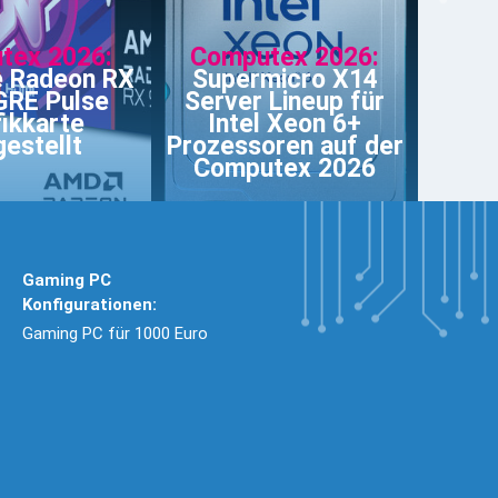
tex 2026:
Computex 2026:
e Radeon RX
Supermicro X14
GRE Pulse
Server Lineup für
ikkarte
Intel Xeon 6+
gestellt
Prozessoren auf der
Computex 2026
Gaming PC
Konfigurationen:
Gaming PC für 1000 Euro