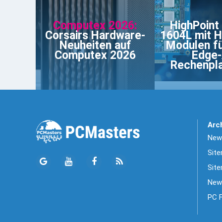
Computex 2026:
HighPoint
Corsairs Hardware-
1604L mit H
Neuheiten auf
Modulen f
Computex 2026
Edge-
Rechenpl
Arc
News
Sit
Site
New
PC 