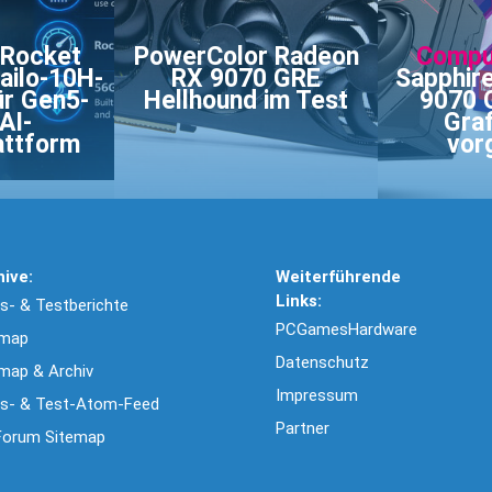
 Rocket
PowerColor Radeon
Compu
ailo-10H-
RX 9070 GRE
Sapphir
ür Gen5-
Hellhound im Test
9070 
AI-
Graf
attform
vor
hive:
Weiterführende
Links:
- & Testberichte
PCGamesHardware
emap
Datenschutz
map & Archiv
Impressum
s- & Test-Atom-Feed
Partner
Forum Sitemap